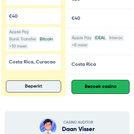
€40
€40
Apple Pay
Apple Pay
iDEAL
Interac
Bank Transfer
Bitcoin
+8 meer
+10 meer
Costa Rica, Curacao
Costa Rica
Beperkt
Bezoek casino
CASINO AUDITOR
Daan Visser