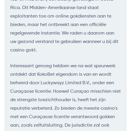
Rica. Dit Midden-Amerikaanse land staat
exploitanten toe om online gokdiensten aan te
bieden, maar het ontbreekt aan een officiële
regelgevende instantie. We raden u daarom aan
uw gezond verstand te gebruiken wanneer u bij dit
casino gokt.
Interessant genoeg hebben we na wat speurwerk
ontdekt dat KokoBet eigendom is van en wordt
beheerd door Luckywayz Limited B.V., onder een
Curaçaose licentie. Hoewel Curaçao misschien niet
de strengste toezichthouder is, heeft het zijn
reputatie verbeterd. Zo bieden de meeste casino's
met een Curaçaose licentie verantwoord gokken
aan, zoals zelfuitsluiting. De jurisdictie zal ook