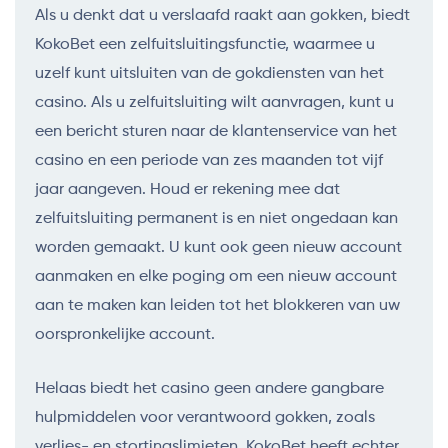
Als u denkt dat u verslaafd raakt aan gokken, biedt
KokoBet een zelfuitsluitingsfunctie, waarmee u
uzelf kunt uitsluiten van de gokdiensten van het
casino. Als u zelfuitsluiting wilt aanvragen, kunt u
een bericht sturen naar de klantenservice van het
casino en een periode van zes maanden tot vijf
jaar aangeven. Houd er rekening mee dat
zelfuitsluiting permanent is en niet ongedaan kan
worden gemaakt. U kunt ook geen nieuw account
aanmaken en elke poging om een nieuw account
aan te maken kan leiden tot het blokkeren van uw
oorspronkelijke account.
Helaas biedt het casino geen andere gangbare
hulpmiddelen voor verantwoord gokken, zoals
verlies- en stortingslimieten. KokoBet heeft echter