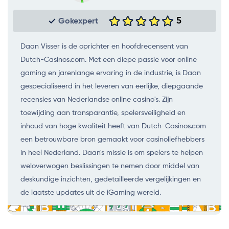
5
Gokexpert
Daan Visser is de oprichter en hoofdrecensent van
Dutch-Casinos.com. Met een diepe passie voor online
gaming en jarenlange ervaring in de industrie, is Daan
gespecialiseerd in het leveren van eerlijke, diepgaande
recensies van Nederlandse online casino's. Zijn
toewijding aan transparantie, spelersveiligheid en
inhoud van hoge kwaliteit heeft van Dutch-Casinos.com
een betrouwbare bron gemaakt voor casinoliefhebbers
in heel Nederland. Daan's missie is om spelers te helpen
weloverwogen beslissingen te nemen door middel van
deskundige inzichten, gedetailleerde vergelijkingen en
de laatste updates uit de iGaming wereld.