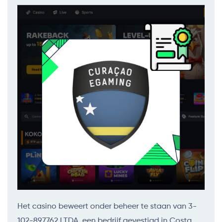
Het casino beweert onder beheer te staan van 3-
102-897762 LTDA, een bedrijf gevestigd in Costa