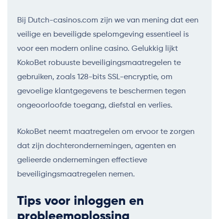
Bij Dutch-casinos.com zijn we van mening dat een
veilige en beveiligde spelomgeving essentieel is
voor een modern online casino. Gelukkig lijkt
KokoBet robuuste beveiligingsmaatregelen te
gebruiken, zoals 128-bits SSL-encryptie, om
gevoelige klantgegevens te beschermen tegen
ongeoorloofde toegang, diefstal en verlies.
KokoBet neemt maatregelen om ervoor te zorgen
dat zijn dochterondernemingen, agenten en
gelieerde ondernemingen effectieve
beveiligingsmaatregelen nemen.
Tips voor inloggen en
probleemoplossing