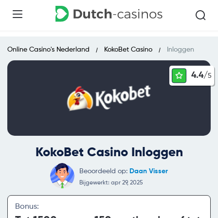
Online Casino's Nederland
KokoBet Casino
Inloggen
4.4/
5
KokoBet Casino Inloggen
Beoordeeld op:
Daan Visser
Bijgewerkt: apr 29, 2025
Bonus: