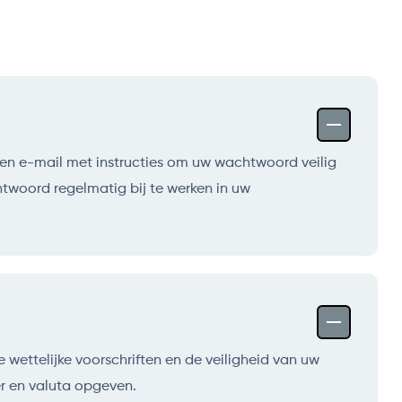
en e-mail met instructies om uw wachtwoord veilig
htwoord regelmatig bij te werken in uw
wettelijke voorschriften en de veiligheid van uw
r en valuta opgeven.