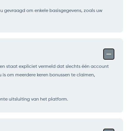
t u gevraagd om enkele basisgegevens, zoals uw
en staat expliciet vermeld dat slechts één account
u is om meerdere keren bonussen te claimen,
e uitsluiting van het platform.