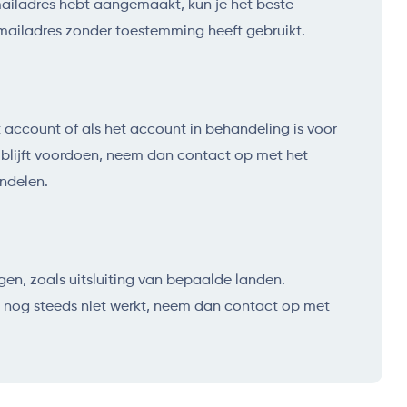
mailadres hebt aangemaakt, kun je het beste
mailadres zonder toestemming heeft gebruikt.
et account of als het account in behandeling is voor
ch blijft voordoen, neem dan contact op met het
ndelen.
en, zoals uitsluiting van bepaalde landen.
ode nog steeds niet werkt, neem dan contact op met