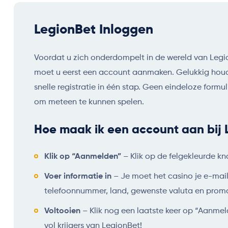
LegionBet Inloggen
Voordat u zich onderdompelt in de wereld van Legio
moet u eerst een account aanmaken. Gelukkig houdt
snelle registratie in één stap. Geen eindeloze formu
om meteen te kunnen spelen.
Hoe maak ik een account aan bij 
Klik op “Aanmelden”
– Klik op de felgekleurde k
Voer informatie in
– Je moet het casino je e-mai
telefoonnummer, land, gewenste valuta en promo
Voltooien
– Klik nog een laatste keer op “Aanmel
vol krijgers van LegionBet!