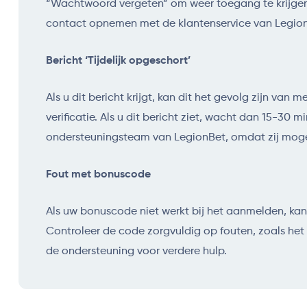
“Wachtwoord vergeten” om weer toegang te krijgen.
contact opnemen met de klantenservice van LegionB
Bericht ‘Tijdelijk opgeschort’
Als u dit bericht krijgt, kan dit het gevolg zijn va
verificatie. Als u dit bericht ziet, wacht dan 15-3
ondersteuningsteam van LegionBet, omdat zij mogeli
Fout met bonuscode
Als uw bonuscode niet werkt bij het aanmelden, kan
Controleer de code zorgvuldig op fouten, zoals het 
de ondersteuning voor verdere hulp.