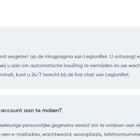
rd vergeten’ op de inlogpagina van LegionBet. U ontvangt e
en wij u aan om automatische invulling te vermijden en uw wac
indt, kunt u 24/7 terecht bij de live chat van LegionBet.
n account aan te maken?
keurige persoonlijke gegevens vereist om te voldoen aan de 
 u een e-mailadres, wachtwoord, woonplaats, telefoonnumme