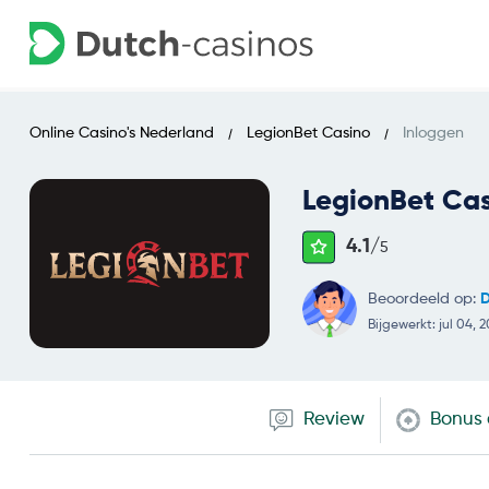
Online Casino's Nederland
LegionBet Casino
Inloggen
LegionBet Cas
4.1/
5
Beoordeeld op:
D
Bijgewerkt: jul 04, 
Review
Bonus 