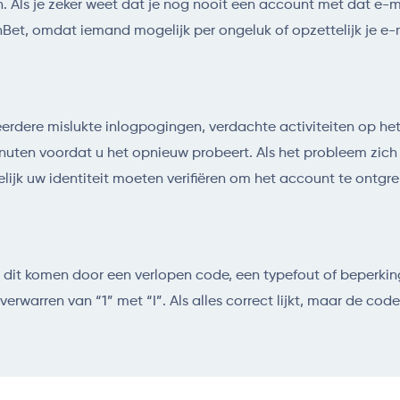
 Als je zeker weet dat je nog nooit een account met dat e-
et, omdat iemand mogelijk per ongeluk of opzettelijk je e-
n meerdere mislukte inlogpogingen, verdachte activiteiten op h
0 minuten voordat u het opnieuw probeert. Als het probleem zi
jk uw identiteit moeten verifiëren om het account te ontgre
 dit komen door een verlopen code, een typefout of beperking
verwarren van “1” met “I”. Als alles correct lijkt, maar de c