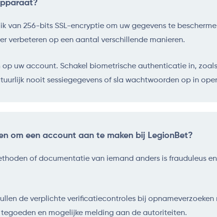
 apparaat?
ik van 256-bits SSL-encryptie om uw gegevens te bescherme
er verbeteren op een aantal verschillende manieren.
 op uw account. Schakel biometrische authenticatie in, zoals 
urlijk nooit sessiegegevens of sla wachtwoorden op in open
en om een account aan te maken bij LegionBet?
lmethoden of documentatie van iemand anders is frauduleus en
len de verplichte verificatiecontroles bij opnameverzoeken n
 tegoeden en mogelijke melding aan de autoriteiten.