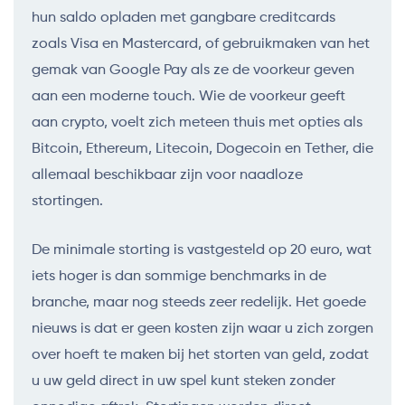
hun saldo opladen met gangbare creditcards
zoals Visa en Mastercard, of gebruikmaken van het
gemak van Google Pay als ze de voorkeur geven
aan een moderne touch. Wie de voorkeur geeft
aan crypto, voelt zich meteen thuis met opties als
Bitcoin, Ethereum, Litecoin, Dogecoin en Tether, die
allemaal beschikbaar zijn voor naadloze
stortingen.
De minimale storting is vastgesteld op 20 euro, wat
iets hoger is dan sommige benchmarks in de
branche, maar nog steeds zeer redelijk. Het goede
nieuws is dat er geen kosten zijn waar u zich zorgen
over hoeft te maken bij het storten van geld, zodat
u uw geld direct in uw spel kunt steken zonder