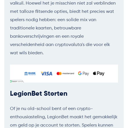
valkuil. Hoewel het je misschien niet zal verblinden
met talloze flitsende opties, biedt het precies wat
spelers nodig hebben: een solide mix van
traditionele kaarten, betrouwbare
bankoverschrijvingen en een royale
verscheidenheid aan cryptovaluta's die voor elk
wat wils bieden.
LegionBet Storten
Of je nu old-school bent of een crypto-
enthousiasteling, LegionBet maakt het gemakkelijk
om geld op je account te storten. Spelers kunnen