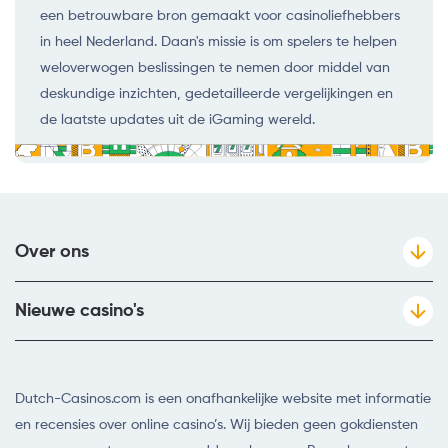
een betrouwbare bron gemaakt voor casinoliefhebbers
in heel Nederland. Daan's missie is om spelers te helpen
weloverwogen beslissingen te nemen door middel van
deskundige inzichten, gedetailleerde vergelijkingen en
de laatste updates uit de iGaming wereld.
Over ons
Nieuwe casino's
Dutch-Casinos.com is een onafhankelijke website met informatie
en recensies over online casino’s. Wij bieden geen gokdiensten