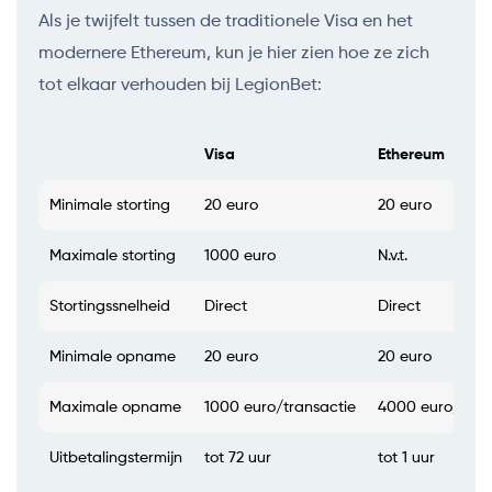
Als je twijfelt tussen de traditionele Visa en het
modernere Ethereum, kun je hier zien hoe ze zich
tot elkaar verhouden bij LegionBet:
Visa
Ethereum
Minimale storting
20 euro
20 euro
Maximale storting
1000 euro
N.v.t.
Stortingssnelheid
Direct
Direct
Minimale opname
20 euro
20 euro
Maximale opname
1000 euro/transactie
4000 euro/tran
Uitbetalingstermijn
tot 72 uur
tot 1 uur