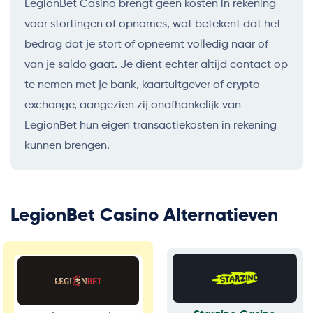
LegionBet Casino brengt geen kosten in rekening
voor stortingen of opnames, wat betekent dat het
bedrag dat je stort of opneemt volledig naar of
van je saldo gaat. Je dient echter altijd contact op
te nemen met je bank, kaartuitgever of crypto-
exchange, aangezien zij onafhankelijk van
LegionBet hun eigen transactiekosten in rekening
kunnen brengen.
LegionBet Casino Alternatieven