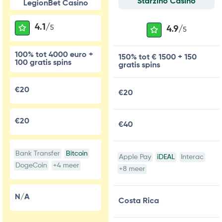
Starzino Casino
LegionBet Casino
4.1/
5
4.9/
5
100% tot 4000 euro +
150% tot € 1500 + 150
100 gratis spins
gratis spins
€20
€20
€20
€40
Bank Transfer
Bitcoin
Apple Pay
iDEAL
Interac
DogeCoin
+4 meer
+8 meer
N/A
Costa Rica