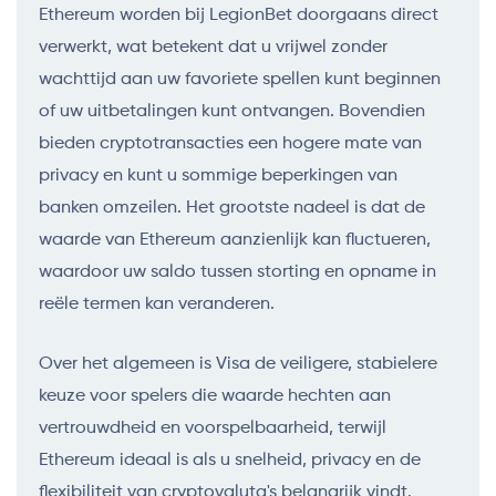
Ethereum worden bij LegionBet doorgaans direct
verwerkt, wat betekent dat u vrijwel zonder
wachttijd aan uw favoriete spellen kunt beginnen
of uw uitbetalingen kunt ontvangen. Bovendien
bieden cryptotransacties een hogere mate van
privacy en kunt u sommige beperkingen van
banken omzeilen. Het grootste nadeel is dat de
waarde van Ethereum aanzienlijk kan fluctueren,
waardoor uw saldo tussen storting en opname in
reële termen kan veranderen.
Over het algemeen is Visa de veiligere, stabielere
keuze voor spelers die waarde hechten aan
vertrouwdheid en voorspelbaarheid, terwijl
Ethereum ideaal is als u snelheid, privacy en de
flexibiliteit van cryptovaluta's belangrijk vindt.