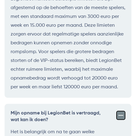
afgestemd op de behoeften van de meeste spelers,
met een standaard maximum van 3000 euro per
week en 15.000 euro per maand. Deze limieten
zorgen ervoor dat regelmatige spelers aanzienlijke
bedragen kunnen opnemen zonder onnodige
rompslomp. Voor spelers die grotere bedragen
storten of de VIP-status bereiken, biedt LegionBet
echter ruimere limieten, waarbij het maximale
opnamebedrag wordt verhoogd tot 20000 euro
per week en maar liefst 120000 euro per maand.
Mijn opname bij LegionBet is vertraagd,
wat kan ik doen?
Het is belangrijk om na te gaan welke