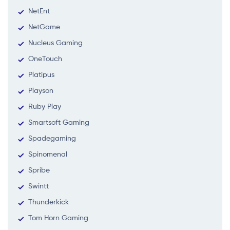
NetEnt
NetGame
Nucleus Gaming
OneTouch
Platipus
Playson
Ruby Play
Smartsoft Gaming
Spadegaming
Spinomenal
Spribe
Swintt
Thunderkick
Tom Horn Gaming