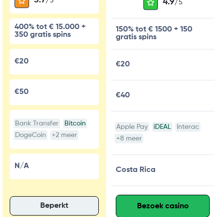
3.7/
5
4.9/
5
400% tot € 15.000 +
150% tot € 1500 + 150
350 gratis spins
gratis spins
€20
€20
€50
€40
Bank Transfer
Bitcoin
Apple Pay
iDEAL
Interac
DogeCoin
+2 meer
+8 meer
N/A
Costa Rica
Beperkt
Bezoek casino