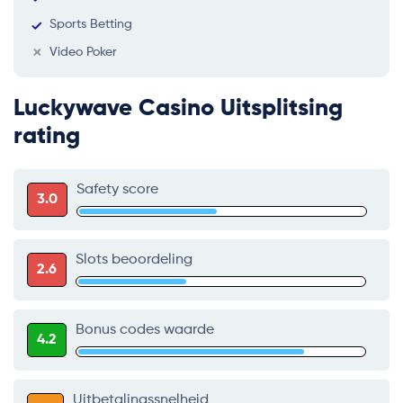
Sports Betting
Video Poker
Luckywave Casino Uitsplitsing
rating
Safety score
3.0
Slots beoordeling
2.6
Bonus codes waarde
4.2
Uitbetalingssnelheid