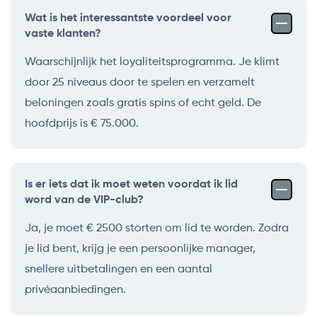
Wat is het interessantste voordeel voor
vaste klanten?
Waarschijnlijk het loyaliteitsprogramma. Je klimt
door 25 niveaus door te spelen en verzamelt
beloningen zoals gratis spins of echt geld. De
hoofdprijs is € 75.000.
Is er iets dat ik moet weten voordat ik lid
word van de VIP-club?
Ja, je moet € 2500 storten om lid te worden. Zodra
je lid bent, krijg je een persoonlijke manager,
snellere uitbetalingen en een aantal
privéaanbiedingen.