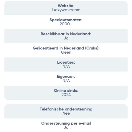
Website:
luckywave.com
Speelautomaten:
2000+
Beschikbaar in Nederland:
Ja
Gelicentieerd in Nederland (Cruks):
Geen
Licenties:
N/A
Eigenaar:
N/A
Online sinds:
2024
Telefonische ondersteuning
Nee
Ondersteuning per e-mail
Ja