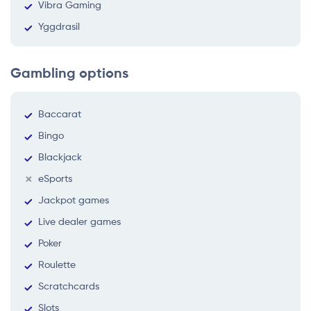
Vibra Gaming
Yggdrasil
Gambling options
Baccarat
Bingo
Blackjack
eSports
Jackpot games
Live dealer games
Poker
Roulette
Scratchcards
Slots