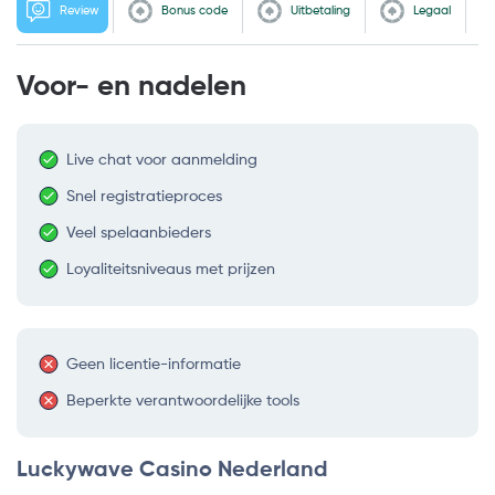
Review
Bonus code
Uitbetaling
Legaal
Voor- en nadelen
Live chat voor aanmelding
Snel registratieproces
Veel spelaanbieders
Loyaliteitsniveaus met prijzen
Geen licentie-informatie
Beperkte verantwoordelijke tools
Luckywave Casino Nederland