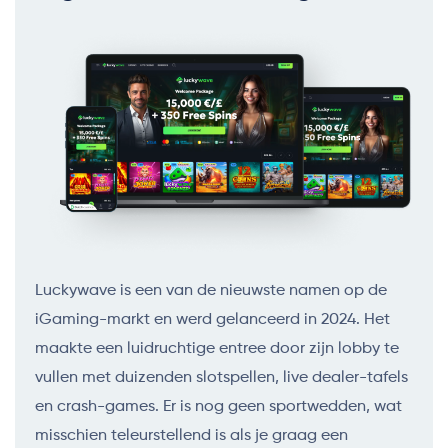
Luckywave is een van de nieuwste namen op de
iGaming-markt en werd gelanceerd in 2024. Het
maakte een luidruchtige entree door zijn lobby te
vullen met duizenden slotspellen, live dealer-tafels
en crash-games. Er is nog geen sportwedden, wat
misschien teleurstellend is als je graag een