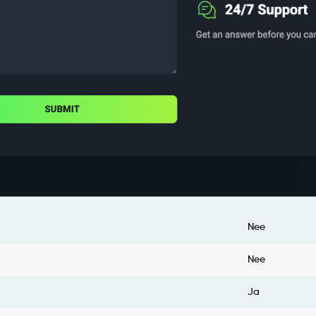
Nee
Nee
Ja