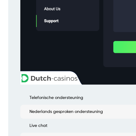
Telefonische ondersteuning
Nederlands gesproken ondersteuning
Live chat