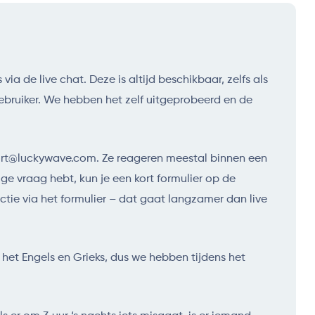
ia de live chat. Deze is altijd beschikbaar, zelfs als
 gebruiker. We hebben het zelf uitgeprobeerd en de
rt@luckywave.com
. Ze reageren meestal binnen een
ige vraag hebt, kun je een kort formulier op de
actie via het formulier – dat gaat langzamer dan live
 het Engels en Grieks, dus we hebben tijdens het