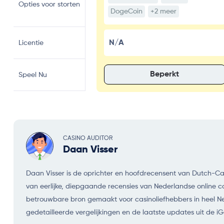
Opties voor storten
DogeCoin
+2 meer
N/A
Licentie
Beperkt
Speel Nu
CASINO AUDITOR
Daan Visser
Daan Visser is de oprichter en hoofdrecensent van Dutch-Casi
van eerlijke, diepgaande recensies van Nederlandse online ca
betrouwbare bron gemaakt voor casinoliefhebbers in heel Ne
gedetailleerde vergelijkingen en de laatste updates uit de i