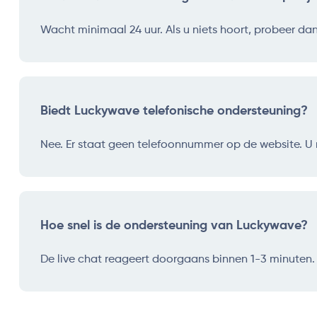
Wacht minimaal 24 uur. Als u niets hoort, probeer da
Biedt Luckywave telefonische ondersteuning?
Nee. Er staat geen telefoonnummer op de website. U 
Hoe snel is de ondersteuning van Luckywave?
De live chat reageert doorgaans binnen 1-3 minuten