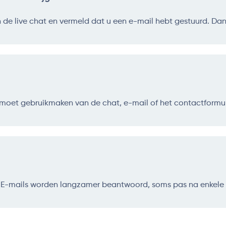
n de live chat en vermeld dat u een e-mail hebt gestuurd. Da
moet gebruikmaken van de chat, e-mail of het contactformul
. E-mails worden langzamer beantwoord, soms pas na enkele u