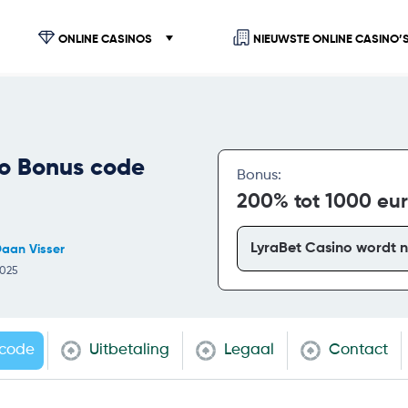
ONLINE CASINOS
NIEUWSTE ONLINE CASINO’
no Bonus code
Bonus:
200% tot 1000 eu
LyraBet Casino wordt 
aan Visser
2025
code
Uitbetaling
Legaal
Contact