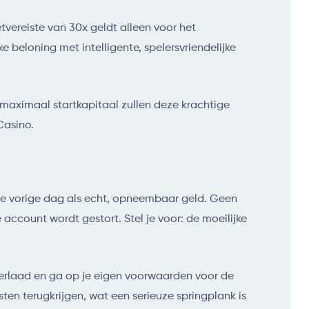
tvereiste van 30x geldt alleen voor het
e beloning met intelligente, spelersvriendelijke
 maximaal startkapitaal zullen deze krachtige
Casino.
n de vorige dag als echt, opneembaar geld. Geen
ccount wordt gestort. Stel je voor: de moeilijke
 herlaad en ga op je eigen voorwaarden voor de
ten terugkrijgen, wat een serieuze springplank is