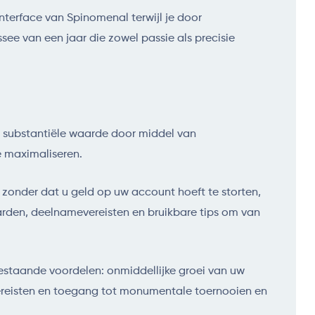
interface van Spinomenal terwijl je door
ee van een jaar die zowel passie als precisie
an substantiële waarde door middel van
e maximaliseren.
t zonder dat u geld op uw account hoeft te storten,
aarden, deelnamevereisten en bruikbare tips om van
bestaande voordelen: onmiddellijke groei van uw
vereisten en toegang tot monumentale toernooien en