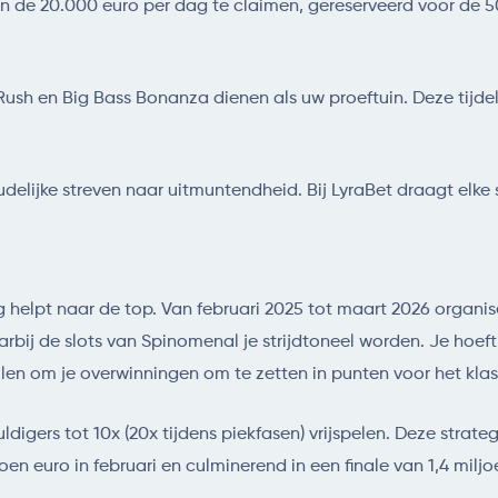
n de 20.000 euro per dag te claimen, gereserveerd voor de 5
h en Big Bass Bonanza dienen als uw proeftuin. Deze tijdelijke
delijke streven naar uitmuntendheid. Bij LyraBet draagt elke 
g helpt naar de top. Van februari 2025 tot maart 2026 organ
bij de slots van Spinomenal je strijdtoneel worden. Je hoeft j
len om je overwinningen om te zetten in punten voor het kla
igers tot 10x (20x tijdens piekfasen) vrijspelen. Deze strate
n euro in februari en culminerend in een finale van 1,4 miljo