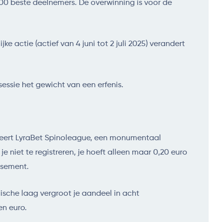
00 beste deelnemers. De overwinning is voor de
 actie (actief van 4 juni tot 2 juli 2025) verandert
sessie het gewicht van een erfenis.
iseert LyraBet Spinoleague, een monumentaal
e niet te registreren, je hoeft alleen maar 0,20 euro
ssement.
gische laag vergroot je aandeel in acht
en euro.