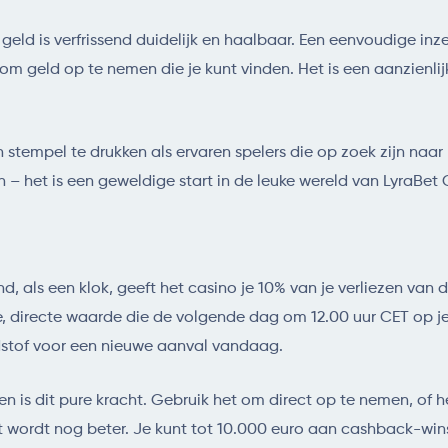
d is verfrissend duidelijk en haalbaar. Een eenvoudige inze
m geld op te nemen die je kunt vinden. Het is een aanzienlijk
stempel te drukken als ervaren spelers die op zoek zijn naar
– het is een geweldige start in de leuke wereld van LyraBet 
end, als een klok, geeft het casino je 10% van je verliezen va
 directe waarde die de volgende dag om 12.00 uur CET op je a
ndstof voor een nieuwe aanval vandaag.
ten is dit pure kracht. Gebruik het om direct op te nemen, of
et wordt nog beter. Je kunt tot 10.000 euro aan cashback-wins