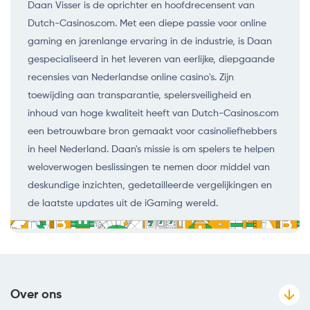
Daan Visser is de oprichter en hoofdrecensent van
Dutch-Casinos.com. Met een diepe passie voor online
gaming en jarenlange ervaring in de industrie, is Daan
gespecialiseerd in het leveren van eerlijke, diepgaande
recensies van Nederlandse online casino's. Zijn
toewijding aan transparantie, spelersveiligheid en
inhoud van hoge kwaliteit heeft van Dutch-Casinos.com
een betrouwbare bron gemaakt voor casinoliefhebbers
in heel Nederland. Daan's missie is om spelers te helpen
weloverwogen beslissingen te nemen door middel van
deskundige inzichten, gedetailleerde vergelijkingen en
de laatste updates uit de iGaming wereld.
Over ons