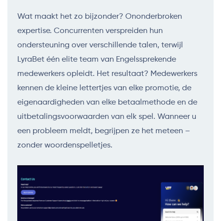
Wat maakt het zo bijzonder? Ononderbroken
expertise. Concurrenten verspreiden hun
ondersteuning over verschillende talen, terwijl
LyraBet één elite team van Engelssprekende
medewerkers opleidt. Het resultaat? Medewerkers
kennen de kleine lettertjes van elke promotie, de
eigenaardigheden van elke betaalmethode en de
uitbetalingsvoorwaarden van elk spel. Wanneer u
een probleem meldt, begrijpen ze het meteen –
zonder woordenspelletjes.