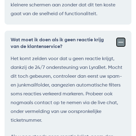
kleinere schermen aan zonder dat dit ten koste
gaat van de snelheid of functionaliteit.
Wat moet ik doen als ik geen reactie krijg
van de klantenservice?
Het komt zelden voor dat u geen reactie krijgt,
dankzij de 24/7 ondersteuning van LyraBet. Mocht
dit toch gebeuren, controleer dan eerst uw spam-
en junkmailfolder, aangezien automatische filters
soms reacties verkeerd markeren. Probeer ook
nogmaals contact op te nemen via de live chat,
onder vermelding van uw oorspronkelijke
ticketnummer.