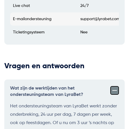
Live chat
24/7
E-mailondersteuning
support@lyrabet.com
Ticketingsysteem
Nee
Vragen en antwoorden
Wat zijn de werktijden van het
ondersteuningsteam van LyraBet?
Het ondersteuningsteam van LyraBet werkt zonder
onderbreking, 24 uur per dag, 7 dagen per week,
ook op feestdagen. Of u nu om 3 uur ‘s nachts op