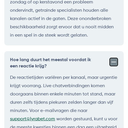
zondag of op kerstavond een probleem
ondervindt, getrainde specialisten houden alle
kanalen actief in de gaten. Deze ononderbroken
beschikbaarheid zorgt ervoor dat u nooit midden
in een spel in de steek wordt gelaten.
Hoe lang duurt het meestal voordat ik
een reactie krijg?
De reactietijden variëren per kanaal, maar urgentie
krijgt voorrang. Live chatverbindingen komen
doorgaans binnen enkele minuten tot stand, maar
duren zelfs tijdens piekuren zelden langer dan vijf
minuten. Voor e-mailvragen die naar
support@lyrabet.com
worden gestuurd, kunt u voor
de meeste kwesties binnen een dag een uitgebreid