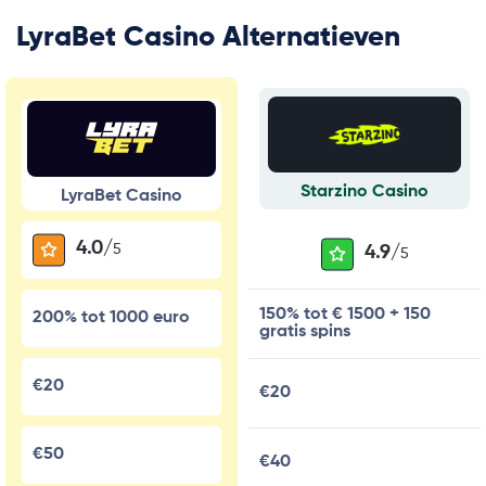
LyraBet Casino Alternatieven
Starzino Casino
LyraBet Casino
4.0/
5
4.9/
5
150% tot € 1500 + 150
200% tot 1000 euro
gratis spins
€20
€20
€50
€40