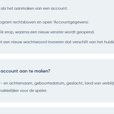
g als het aanmaken van een account:
togram rechtsboven en open ‘Accountgegevens'.
lik erop, waarna een nieuw venster wordt geopend.
 een nieuw wachtwoord invoeren dat verschilt van het huidi
n account aan te maken?
 en achternaam, geboortedatum, geslacht, land van verblijf,
makkelijker voor de speler.