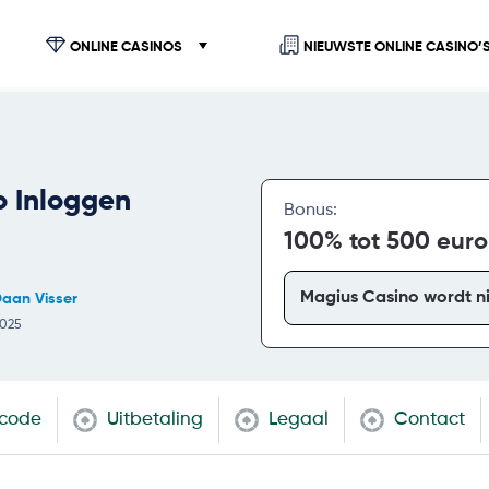
ONLINE CASINOS
NIEUWSTE ONLINE CASINO’
o Inloggen
Bonus:
100% tot 500 euro
Magius Casino wordt n
aan Visser
2025
code
Uitbetaling
Legaal
Contact