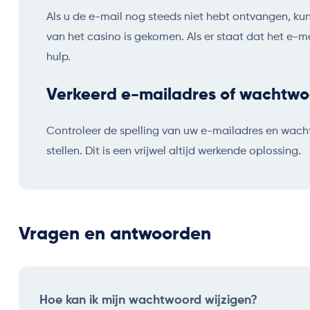
Als u de e-mail nog steeds niet hebt ontvangen, kun
van het casino is gekomen. Als er staat dat het e-m
hulp.
Verkeerd e-mailadres of wachtw
Controleer de spelling van uw e-mailadres en wachtw
stellen. Dit is een vrijwel altijd werkende oplossing.
Vragen en antwoorden
Hoe kan ik mijn wachtwoord wijzigen?