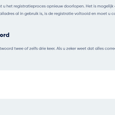
t u het registratieproces opnieuw doorlopen. Het is mogelijk d
ailadres al in gebruik is, is de registratie voltooid en moet 
oord
oord twee of zelfs drie keer. Als u zeker weet dat alles cor