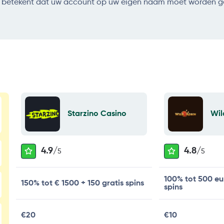
t betekent dat uw account op uw eigen naam moet worden ger
Starzino Casino
Wil
4.9/
4.8/
5
5
100% tot 500 eu
150% tot € 1500 + 150 gratis spins
spins
€20
€10