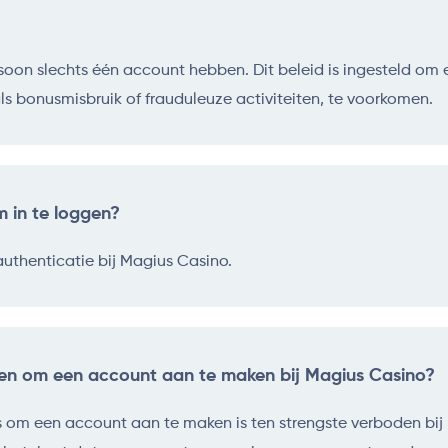
rsoon slechts één account hebben. Dit beleid is ingesteld om e
s bonusmisbruik of frauduleuze activiteiten, te voorkomen.
m in te loggen?
uthenticatie bij Magius Casino.
en om een account aan te maken bij Magius Casino?
 om een account aan te maken is ten strengste verboden bij