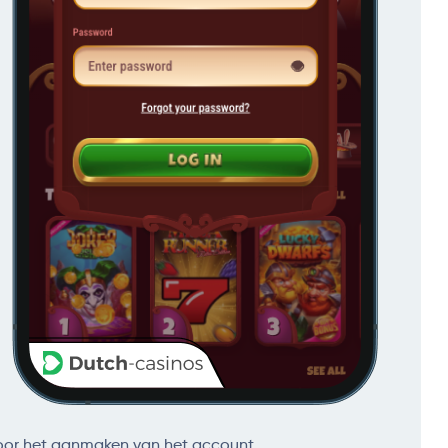
voor het aanmaken van het account.