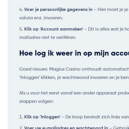
Voer je persoonlijke gegevens in
– Hier moet je j
valuta enz. invoeren.
Klik op ‘Account aanmaken'
– Dit is alles wat je h
mailadres niet te verifiëren.
Hoe log ik weer in op mijn acc
Goed nieuws: Magius Casino onthoudt automatisch j
‘Inloggen' klikken, je wachtwoord invoeren en je be
Als u voor het eerst vanaf een ander apparaat prob
stappen volgen:
Klik op ‘Inloggen'
– De knop bevindt zich links van
Voer uw e-mailadres en wachtwoord in
– Gebruik