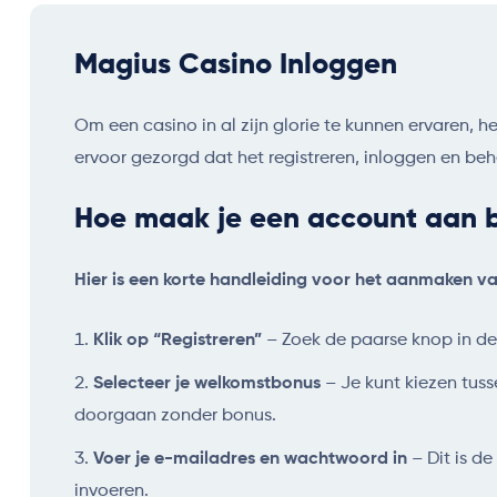
Magius Casino Inloggen
Om een casino in al zijn glorie te kunnen ervaren,
ervoor gezorgd dat het registreren, inloggen en beh
Hoe maak je een account aan b
Hier is een korte handleiding voor het aanmaken va
Klik op “Registreren”
– Zoek de paarse knop in de
Selecteer je welkomstbonus
– Je kunt kiezen tus
doorgaan zonder bonus.
Voer je e-mailadres en wachtwoord in
– Dit is d
invoeren.