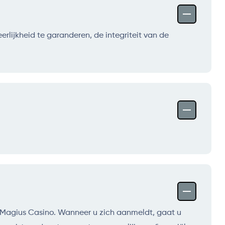
erlijkheid te garanderen, de integriteit van de
 Magius Casino. Wanneer u zich aanmeldt, gaat u