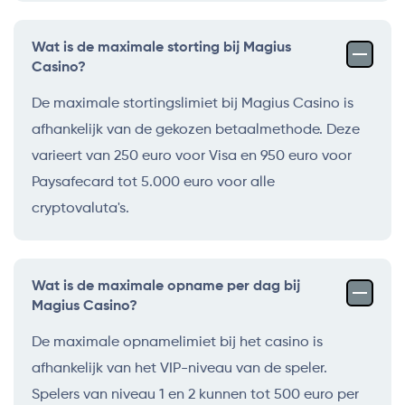
Wat is de maximale storting bij Magius
Casino?
De maximale stortingslimiet bij Magius Casino is
afhankelijk van de gekozen betaalmethode. Deze
varieert van 250 euro voor Visa en 950 euro voor
Paysafecard tot 5.000 euro voor alle
cryptovaluta's.
Wat is de maximale opname per dag bij
Magius Casino?
De maximale opnamelimiet bij het casino is
afhankelijk van het VIP-niveau van de speler.
Spelers van niveau 1 en 2 kunnen tot 500 euro per