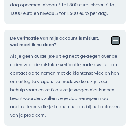
dag opnemen, niveau 3 tot 800 euro, niveau 4 tot
1.000 euro en niveau 5 tot 1.500 euro per dag.
De verificatie van mijn account is mislukt,
wat moet ik nu doen?
Als je geen duidelijke uitleg hebt gekregen over de
reden voor de mislukte verificatie, raden we je aan
contact op te nemen met de klantenservice en hen
om uitleg te vragen. De medewerkers zijn zeer
behulpzaam en zelfs als ze je vragen niet kunnen
beantwoorden, zullen ze je doorverwijzen naar
andere teams die je kunnen helpen bij het oplossen
van je probleem.