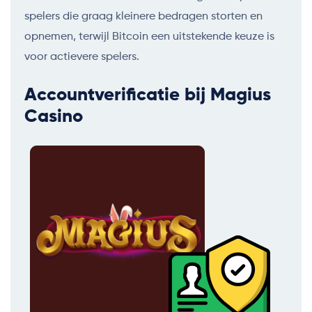
spelers die graag kleinere bedragen storten en
opnemen, terwijl Bitcoin een uitstekende keuze is
voor actievere spelers.
Accountverificatie bij Magius
Casino