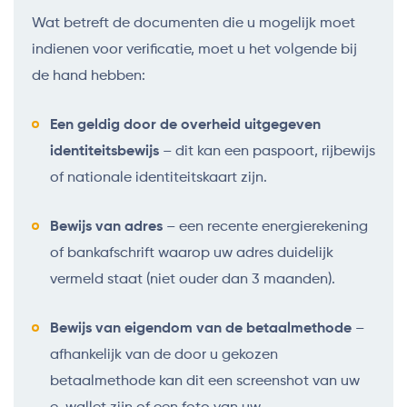
Wat betreft de documenten die u mogelijk moet
indienen voor verificatie, moet u het volgende bij
de hand hebben:
Een geldig door de overheid uitgegeven
identiteitsbewijs
– dit kan een paspoort, rijbewijs
of nationale identiteitskaart zijn.
Bewijs van adres
– een recente energierekening
of bankafschrift waarop uw adres duidelijk
vermeld staat (niet ouder dan 3 maanden).
Bewijs van eigendom van de betaalmethode
–
afhankelijk van de door u gekozen
betaalmethode kan dit een screenshot van uw