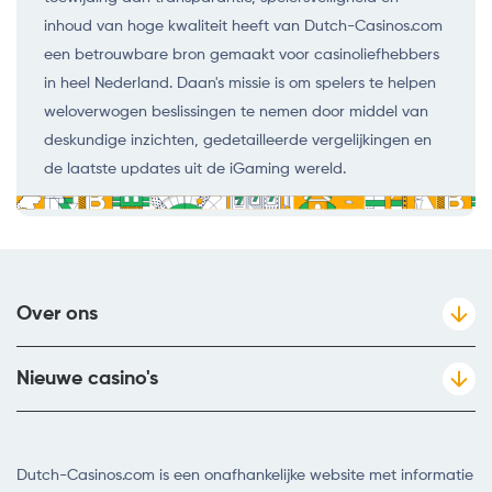
inhoud van hoge kwaliteit heeft van Dutch-Casinos.com
een betrouwbare bron gemaakt voor casinoliefhebbers
in heel Nederland. Daan's missie is om spelers te helpen
weloverwogen beslissingen te nemen door middel van
deskundige inzichten, gedetailleerde vergelijkingen en
de laatste updates uit de iGaming wereld.
Over ons
Nieuwe casino's
Dutch-Casinos.com is een onafhankelijke website met informatie