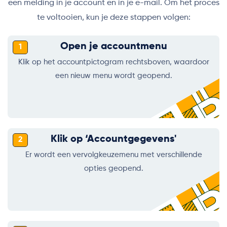
een melding in je account en in je e-mail. Om het proces
te voltooien, kun je deze stappen volgen:
Open je accountmenu
1
Klik op het accountpictogram rechtsboven, waardoor
een nieuw menu wordt geopend.
Klik op ‘Accountgegevens'
2
Er wordt een vervolgkeuzemenu met verschillende
opties geopend.