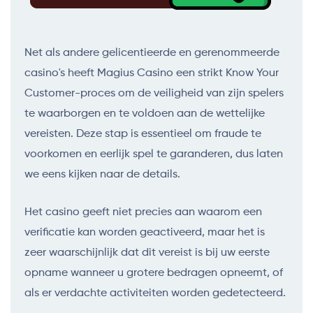
Net als andere gelicentieerde en gerenommeerde
casino's heeft Magius Casino een strikt Know Your
Customer-proces om de veiligheid van zijn spelers
te waarborgen en te voldoen aan de wettelijke
vereisten. Deze stap is essentieel om fraude te
voorkomen en eerlijk spel te garanderen, dus laten
we eens kijken naar de details.
Het casino geeft niet precies aan waarom een
verificatie kan worden geactiveerd, maar het is
zeer waarschijnlijk dat dit vereist is bij uw eerste
opname wanneer u grotere bedragen opneemt, of
als er verdachte activiteiten worden gedetecteerd.