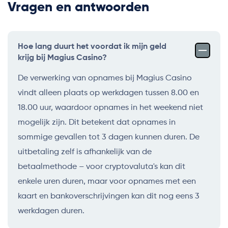
Vragen en antwoorden
Hoe lang duurt het voordat ik mijn geld
krijg bij Magius Casino?
De verwerking van opnames bij Magius Casino
vindt alleen plaats op werkdagen tussen 8.00 en
18.00 uur, waardoor opnames in het weekend niet
mogelijk zijn. Dit betekent dat opnames in
sommige gevallen tot 3 dagen kunnen duren. De
uitbetaling zelf is afhankelijk van de
betaalmethode – voor cryptovaluta's kan dit
enkele uren duren, maar voor opnames met een
kaart en bankoverschrijvingen kan dit nog eens 3
werkdagen duren.