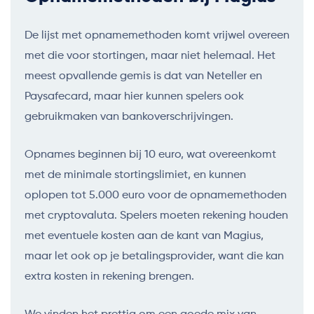
De lijst met opnamemethoden komt vrijwel overeen
met die voor stortingen, maar niet helemaal. Het
meest opvallende gemis is dat van Neteller en
Paysafecard, maar hier kunnen spelers ook
gebruikmaken van bankoverschrijvingen.
Opnames beginnen bij 10 euro, wat overeenkomt
met de minimale stortingslimiet, en kunnen
oplopen tot 5.000 euro voor de opnamemethoden
met cryptovaluta. Spelers moeten rekening houden
met eventuele kosten aan de kant van Magius,
maar let ook op je betalingsprovider, want die kan
extra kosten in rekening brengen.