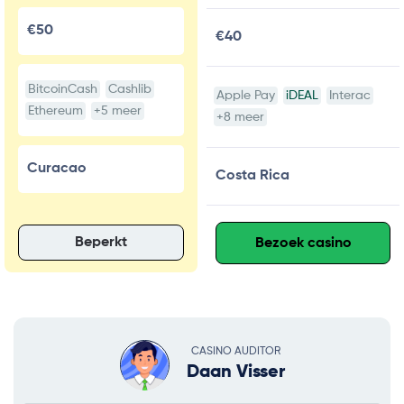
€50
€40
BitcoinCash
Cashlib
Apple Pay
iDEAL
Interac
Ethereum
+5 meer
+8 meer
Curacao
Costa Rica
Beperkt
Bezoek casino
CASINO AUDITOR
Daan Visser