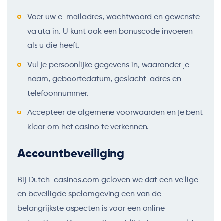
Voer uw e-mailadres, wachtwoord en gewenste
valuta in. U kunt ook een bonuscode invoeren
als u die heeft.
Vul je persoonlijke gegevens in, waaronder je
naam, geboortedatum, geslacht, adres en
telefoonnummer.
Accepteer de algemene voorwaarden en je bent
klaar om het casino te verkennen.
Accountbeveiliging
Bij Dutch-casinos.com geloven we dat een veilige
en beveiligde spelomgeving een van de
belangrijkste aspecten is voor een online