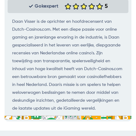
5
Gokexpert
Daan Visser is de oprichter en hoofdrecensent van
Dutch-Casinos.com. Met een diepe passie voor online
gaming en jarenlange ervaring in de industrie, is Daan
gespecialiseerd in het leveren van eerlijke, diepgaande
recensies van Nederlandse online casino's. Zijn
toewijding aan transparantie, spelersveiligheid en
inhoud van hoge kwaliteit heeft van Dutch-Casinos.com
een betrouwbare bron gemaakt voor casinoliefhebbers
in heel Nederland. Daan's missie is om spelers te helpen
weloverwogen beslissingen te nemen door middel van
deskundige inzichten, gedetailleerde vergelijkingen en
de laatste updates uit de iGaming wereld.