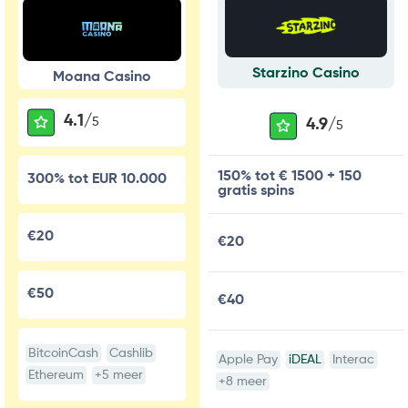
Starzino Casino
Moana Casino
4.1/
5
4.9/
5
150% tot € 1500 + 150
300% tot EUR 10.000
gratis spins
€20
€20
€50
€40
BitcoinCash
Cashlib
Apple Pay
iDEAL
Interac
Ethereum
+5 meer
+8 meer