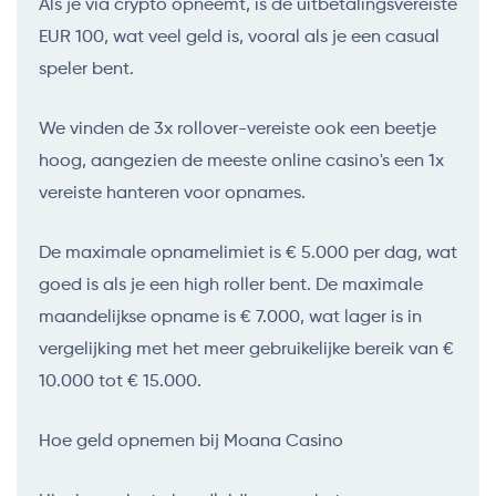
Als je via crypto opneemt, is de uitbetalingsvereiste
EUR 100, wat veel geld is, vooral als je een casual
speler bent.
We vinden de 3x rollover-vereiste ook een beetje
hoog, aangezien de meeste online casino's een 1x
vereiste hanteren voor opnames.
De maximale opnamelimiet is € 5.000 per dag, wat
goed is als je een high roller bent. De maximale
maandelijkse opname is € 7.000, wat lager is in
vergelijking met het meer gebruikelijke bereik van €
10.000 tot € 15.000.
Hoe geld opnemen bij Moana Casino