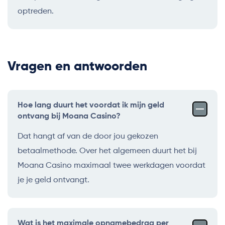
optreden.
Vragen en antwoorden
Hoe lang duurt het voordat ik mijn geld
ontvang bij Moana Casino?
Dat hangt af van de door jou gekozen
betaalmethode. Over het algemeen duurt het bij
Moana Casino maximaal twee werkdagen voordat
je je geld ontvangt.
Wat is het maximale opnamebedrag per