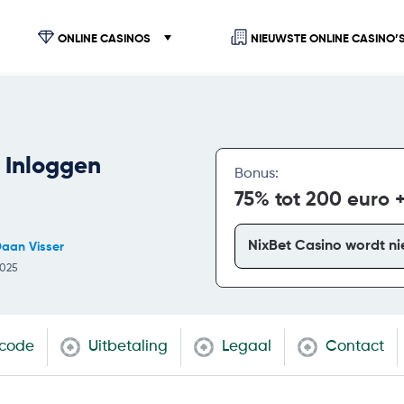
ONLINE CASINOS
NIEUWSTE ONLINE CASINO’
 Inloggen
Bonus:
75% tot 200 euro +
NixBet Casino wordt n
aan Visser
2025
code
Uitbetaling
Legaal
Contact