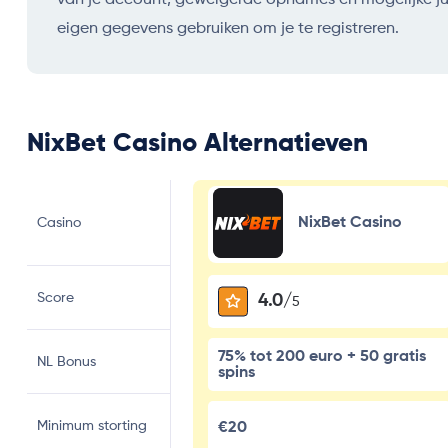
van je account, geweigerde opnames en mogelijke jur
eigen gegevens gebruiken om je te registreren.
NixBet Casino Alternatieven
NixBet Casino
Casino
Score
4.0/
5
75% tot 200 euro + 50 gratis
NL Bonus
spins
Minimum storting
€20