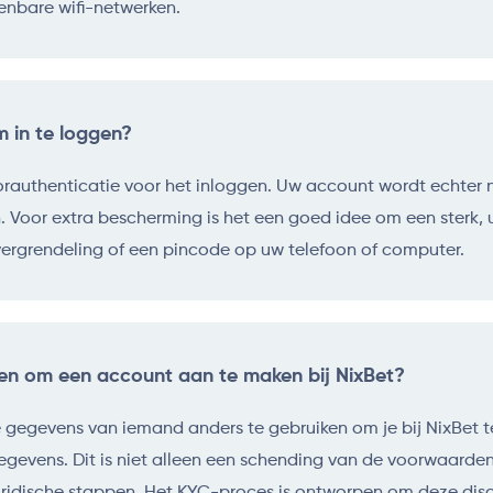
penbare wifi-netwerken.
m in te loggen?
authenticatie voor het inloggen. Uw account wordt echter 
Voor extra bescherming is het een goed idee om een sterk, 
vergrendeling of een pincode op uw telefoon of computer.
en om een account aan te maken bij NixBet?
e gegevens van iemand anders te gebruiken om je bij NixBet 
egevens. Dit is niet alleen een schending van de voorwaarden