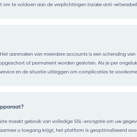
staat om te voldoen aan de verplichtingen inzake anti-witwasb
oe. Het aanmaken van meerdere accounts is een schending va
 opgeschort of permanent worden gesloten. Als je per ongel
ervice en de situatie uitleggen om complicaties te voorkome
 apparaat?
 site maakt gebruik van volledige SSL-encryptie om uw gegev
rmee u toegang krijgt, het platform is geoptimaliseerd voor 