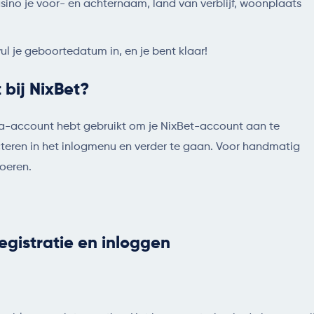
ino je voor- en achternaam, land van verblijf, woonplaats
ul je geboortedatum in, en je bent klaar!
 bij NixBet?
dia-account hebt gebruikt om je NixBet-account aan te
cteren in het inlogmenu en verder te gaan. Voor handmatig
oeren.
gistratie en inloggen