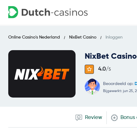
Online Casino's Nederland
NixBet Casino
Inloggen
NixBet Casino
4.0/
5
Beoordeeld op:
D
Bijgewerkt: jun 25, 
Review
Bonus 