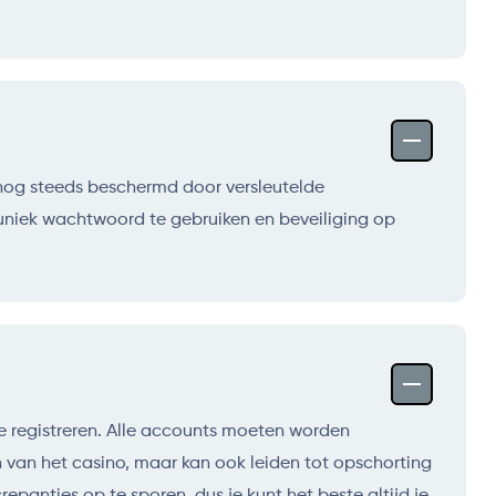
nog steeds beschermd door versleutelde
uniek wachtwoord te gebruiken en beveiliging op
te registreren. Alle accounts moeten worden
 van het casino, maar kan ook leiden tot opschorting