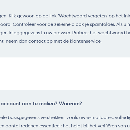
en. Klik gewoon op de link ‘Wachtwoord vergeten’ op het inl
woord. Controleer voor de zekerheid ook je spamfolder. Als u
lagen inloggegevens in uw browser. Probeer het wachtwoord h
komt, neem dan contact op met de klantenservice.
en account aan te maken? Waarom?
ele basisgegevens verstrekken, zoals uw e-mailadres, volle
 aantal redenen essentieel: het helpt bij het verifiëren van 