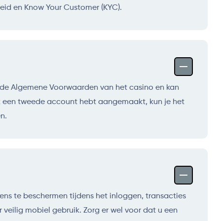
eleid en Know Your Customer (KYC).
n de Algemene Voorwaarden van het casino en kan
uk een tweede account hebt aangemaakt, kun je het
n.
ens te beschermen tijdens het inloggen, transacties
veilig mobiel gebruik. Zorg er wel voor dat u een