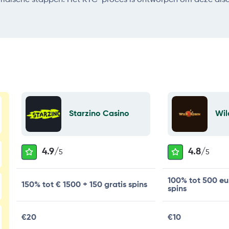
idische stappen. Het KYC-proces is ontworpen om deze discrep
Starzino Casino
Wil
4.9/
4.8/
5
5
100% tot 500 eu
150% tot € 1500 + 150 gratis spins
spins
€20
€10