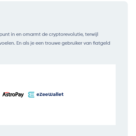
unt in en omarmt de cryptorevolutie, terwijl
voelen. En als je een trouwe gebruiker van fiatgeld