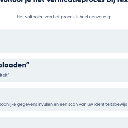
voltooi je het verificatieproces bij Ni
Het voltooien van het proces is heel eenvoudig:
ploaden”
teit”.
nlijke gegevens invullen en een scan van uw identiteitsbewijs