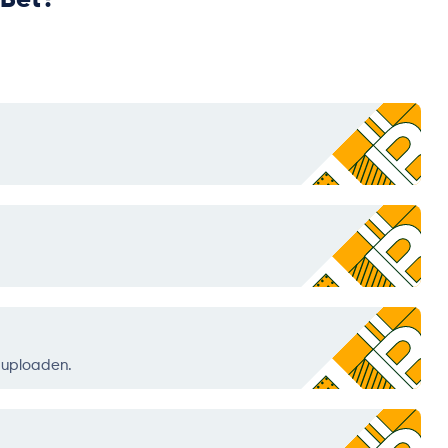
xBet?
 uploaden.