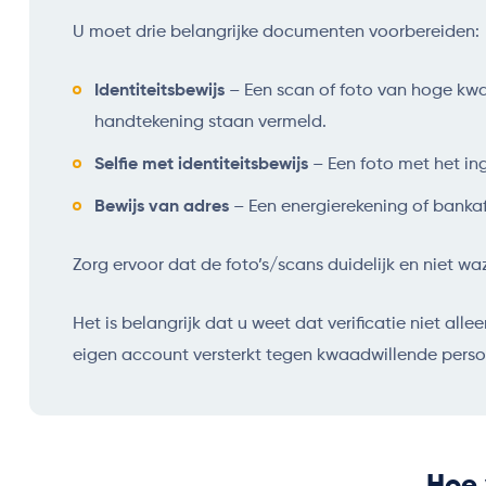
U moet drie belangrijke documenten voorbereiden:
Identiteitsbewijs
– Een scan of foto van hoge kwa
handtekening staan vermeld.
Selfie met identiteitsbewijs
– Een foto met het ing
Bewijs van adres
– Een energierekening of banka
Zorg ervoor dat de foto’s/scans duidelijk en niet wazi
Het is belangrijk dat u weet dat verificatie niet all
eigen account versterkt tegen kwaadwillende perso