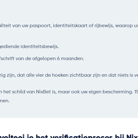
liteit van uw paspoort, identiteitskaart of rijbewijs, waaro
ediende identiteitsbewijs.
fschrift van de afgelopen 6 maanden.
g zijn, dat alle vier de hoeken zichtbaar zijn en dat niets is v
een het schild van NixBet is, maar ook uw eigen bescherming. 15
nen.