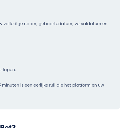
p uw volledige naam, geboortedatum, vervaldatum en
erlopen.
 minuten is een eerlijke ruil die het platform en uw