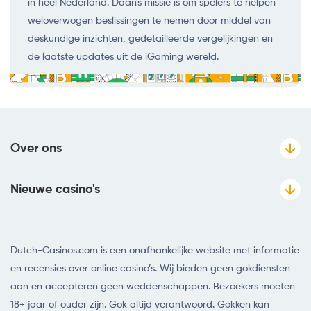
in heel Nederland. Daan's missie is om spelers te helpen
weloverwogen beslissingen te nemen door middel van
deskundige inzichten, gedetailleerde vergelijkingen en
de laatste updates uit de iGaming wereld.
Over ons
Nieuwe casino's
Dutch-Casinos.com is een onafhankelijke website met informatie
en recensies over online casino’s. Wij bieden geen gokdiensten
aan en accepteren geen weddenschappen. Bezoekers moeten
18+ jaar of ouder zijn. Gok altijd verantwoord. Gokken kan