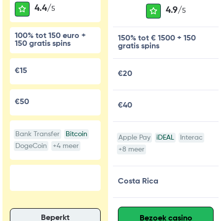
4.4/
5
4.9/
5
100% tot 150 euro +
150% tot € 1500 + 150
150 gratis spins
gratis spins
€15
€20
€50
€40
Bank Transfer
Bitcoin
Apple Pay
iDEAL
Interac
DogeCoin
+4 meer
+8 meer
Costa Rica
Beperkt
Bezoek casino