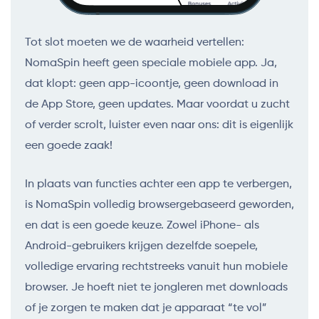
Tot slot moeten we de waarheid vertellen:
NomaSpin heeft geen speciale mobiele app. Ja,
dat klopt: geen app-icoontje, geen download in
de App Store, geen updates. Maar voordat u zucht
of verder scrolt, luister even naar ons: dit is eigenlijk
een goede zaak!
In plaats van functies achter een app te verbergen,
is NomaSpin volledig browsergebaseerd geworden,
en dat is een goede keuze. Zowel iPhone- als
Android-gebruikers krijgen dezelfde soepele,
volledige ervaring rechtstreeks vanuit hun mobiele
browser. Je hoeft niet te jongleren met downloads
of je zorgen te maken dat je apparaat “te vol”