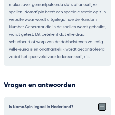
maken over gemanipuleerde slots of oneerlijke
spellen. NomaSpin heeft een speciale sectie op zijn
website waar wordt uitgelegd hoe de Random
Number Generator die in de spellen wordt gebruikt,
wordt getest. Dit betekent dat elke draai,
schudbeurt of worp van de dobbelstenen volledig
willekeurig is en onafhankelijk wordt gecontroleerd,
zodat het speelveld voor iedereen eerlijk is.
Vragen en antwoorden
Is NomaSpin legaal in Nederland?