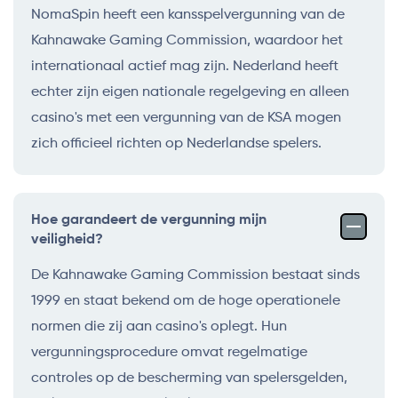
NomaSpin heeft een kansspelvergunning van de
Kahnawake Gaming Commission, waardoor het
internationaal actief mag zijn. Nederland heeft
echter zijn eigen nationale regelgeving en alleen
casino's met een vergunning van de KSA mogen
zich officieel richten op Nederlandse spelers.
Hoe garandeert de vergunning mijn
veiligheid?
De Kahnawake Gaming Commission bestaat sinds
1999 en staat bekend om de hoge operationele
normen die zij aan casino's oplegt. Hun
vergunningsprocedure omvat regelmatige
controles op de bescherming van spelersgelden,