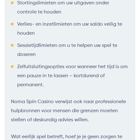
Stortingslimieten om uw uitgaven onder
controle te houden
Verlies- en inzetlimieten om uw saldo veilig te
houden
Sessietijdlimieten om u te helpen uw spel te
doseren
Zelfuitsluitingsopties voor wanneer het tijd is om
een pauze in te lassen – kortdurend of
permanent.
Noma Spin Casino verwijst ook naar professionele
hulpbronnen voor mensen die grenzen moeten
stellen of deskundig advies willen.
Wat eerlijk spel betreft, hoef je je geen zorgen te