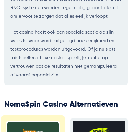
RNG-systemen worden regelmatig gecontroleerd
om ervoor te zorgen dat alles eerlijk verloopt.
Het casino heeft ook een speciale sectie op zijn
website waar wordt uitgelegd hoe eerlijkheid en
testprocedures worden uitgevoerd. Of je nu slots,
tafelspellen of live casino speelt, je kunt erop
vertrouwen dat de resultaten niet gemanipuleerd
of vooraf bepaald zijn.
NomaSpin Casino Alternatieven