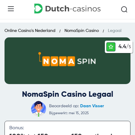
Online Casino's Nederland
NomaSpin Casino
Legaal
4.4/
5
NomaSpin Casino Legaal
Beoordeeld op:
Daan Visser
Bijgewerkt: mei 15, 2025
Bonus: