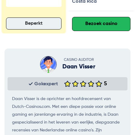
Costa Rica
Beperkt
Bezoek casino
CASINO AUDITOR
Daan Visser
5
Gokexpert
Daan Visser is de oprichter en hoofdrecensent van
Dutch-Casinos.com. Met een diepe passie voor online
gaming en jarenlange ervaring in de industrie, is Daan
gespecialiseerd in het leveren van eerlijke, diepgaande
recensies van Nederlandse online casino's. Zijn