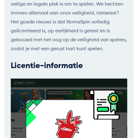
veilige en legale plek is om te spelen. We hechten
immers allemaal aan onze veiligheid, nietwaar?
Het goede nieuws is dat NomaSpin volledig
gelicentieerd is, op eerlijkheid is getest en is
gebouwd met het oog op de veiligheid van spelers,
zodat je met een gerust hart kunt spelen.
Licentie-informatie