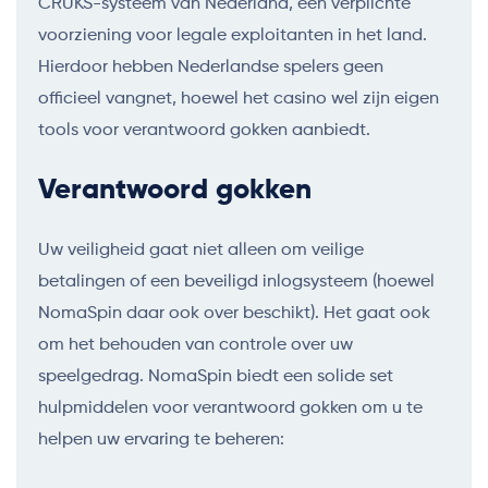
CRUKS-systeem van Nederland, een verplichte
voorziening voor legale exploitanten in het land.
Hierdoor hebben Nederlandse spelers geen
officieel vangnet, hoewel het casino wel zijn eigen
tools voor verantwoord gokken aanbiedt.
Verantwoord gokken
Uw veiligheid gaat niet alleen om veilige
betalingen of een beveiligd inlogsysteem (hoewel
NomaSpin daar ook over beschikt). Het gaat ook
om het behouden van controle over uw
speelgedrag. NomaSpin biedt een solide set
hulpmiddelen voor verantwoord gokken om u te
helpen uw ervaring te beheren: