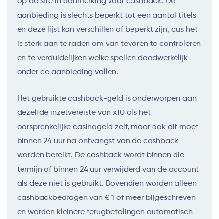
op de site in aanmerking voor cashback. De
aanbieding is slechts beperkt tot een aantal titels,
en deze lijst kan verschillen of beperkt zijn, dus het
is sterk aan te raden om van tevoren te controleren
en te verduidelijken welke spellen daadwerkelijk
onder de aanbieding vallen.
Het gebruikte cashback-geld is onderworpen aan
dezelfde inzetvereiste van x10 als het
oorspronkelijke casinogeld zelf, maar ook dit moet
binnen 24 uur na ontvangst van de cashback
worden bereikt. De cashback wordt binnen die
termijn of binnen 24 uur verwijderd van de account
als deze niet is gebruikt. Bovendien worden alleen
cashbackbedragen van € 1 of meer bijgeschreven
en worden kleinere terugbetalingen automatisch