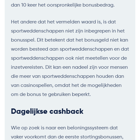
dan 10 keer het oorspronkelijke bonusbedrag.
Het andere dat het vermelden waard is, is dat
sportweddenschappen niet zijn inbegrepen in het
bonusspel. Dit betekent dat het bonusgeld niet kan
worden besteed aan sportweddenschappen en dat
sportweddenschappen ook niet meetellen voor de
inzetvereisten. Dit kan een nadeel zijn voor mensen
die meer van sportweddenschappen houden dan
van casinospellen, omdat het de mogelijkheden
om de bonus te gebruiken beperkt.
Dagelijkse cashback
Wie op zoek is naar een beloningssysteem dat
vaker voorkomt dan de eerste stortingsbonussen,