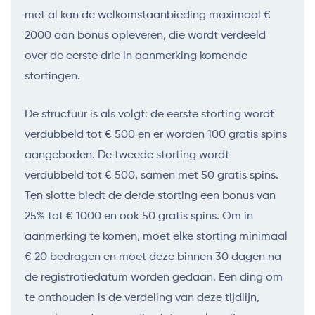
met al kan de welkomstaanbieding maximaal €
2000 aan bonus opleveren, die wordt verdeeld
over de eerste drie in aanmerking komende
stortingen.
De structuur is als volgt: de eerste storting wordt
verdubbeld tot € 500 en er worden 100 gratis spins
aangeboden. De tweede storting wordt
verdubbeld tot € 500, samen met 50 gratis spins.
Ten slotte biedt de derde storting een bonus van
25% tot € 1000 en ook 50 gratis spins. Om in
aanmerking te komen, moet elke storting minimaal
€ 20 bedragen en moet deze binnen 30 dagen na
de registratiedatum worden gedaan. Een ding om
te onthouden is de verdeling van deze tijdlijn,