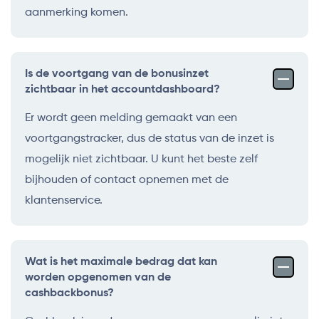
aanmerking komen.
Is de voortgang van de bonusinzet
zichtbaar in het accountdashboard?
Er wordt geen melding gemaakt van een
voortgangstracker, dus de status van de inzet is
mogelijk niet zichtbaar. U kunt het beste zelf
bijhouden of contact opnemen met de
klantenservice.
Wat is het maximale bedrag dat kan
worden opgenomen van de
cashbackbonus?