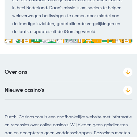
een betrouwbare bron gemaakt voor casinoliefhebbers
in heel Nederland. Daan's missie is om spelers te helpen
weloverwogen beslissingen te nemen door middel van
deskundige inzichten, gedetailleerde vergelijkingen en
de laatste updates uit de iGaming wereld.
Over ons
Nieuwe casino's
Dutch-Casinos.com is een onafhankelijke website met informatie
en recensies over online casino’s. Wij bieden geen gokdiensten
aan en accepteren geen weddenschappen. Bezoekers moeten