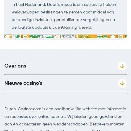
in heel Nederland. Daan's missie is om spelers te helpen
weloverwogen beslissingen te nemen door middel van
deskundige inzichten, gedetailleerde vergelijkingen en
de laatste updates uit de iGaming wereld.
Over ons
Nieuwe casino's
Dutch-Casinos.com is een onafhankelijke website met informatie
en recensies over online casino’s. Wij bieden geen gokdiensten
aan en accepteren geen weddenschappen. Bezoekers moeten