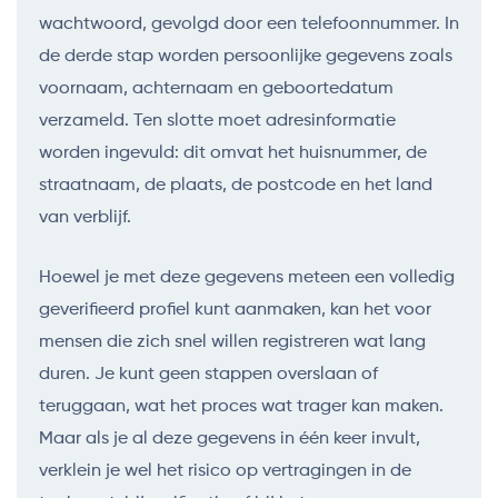
wachtwoord, gevolgd door een telefoonnummer. In
de derde stap worden persoonlijke gegevens zoals
voornaam, achternaam en geboortedatum
verzameld. Ten slotte moet adresinformatie
worden ingevuld: dit omvat het huisnummer, de
straatnaam, de plaats, de postcode en het land
van verblijf.
Hoewel je met deze gegevens meteen een volledig
geverifieerd profiel kunt aanmaken, kan het voor
mensen die zich snel willen registreren wat lang
duren. Je kunt geen stappen overslaan of
teruggaan, wat het proces wat trager kan maken.
Maar als je al deze gegevens in één keer invult,
verklein je wel het risico op vertragingen in de