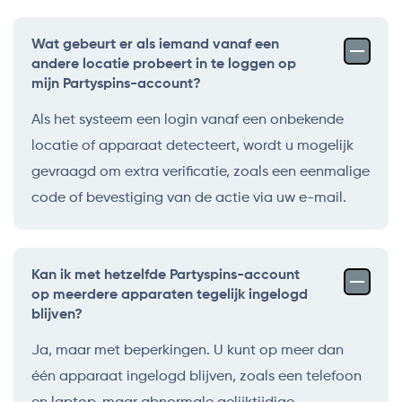
Wat gebeurt er als iemand vanaf een
andere locatie probeert in te loggen op
mijn Partyspins-account?
Als het systeem een login vanaf een onbekende
locatie of apparaat detecteert, wordt u mogelijk
gevraagd om extra verificatie, zoals een eenmalige
code of bevestiging van de actie via uw e-mail.
Kan ik met hetzelfde Partyspins-account
op meerdere apparaten tegelijk ingelogd
blijven?
Ja, maar met beperkingen. U kunt op meer dan
één apparaat ingelogd blijven, zoals een telefoon