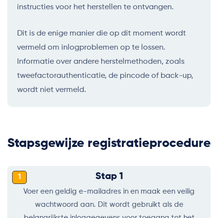
instructies voor het herstellen te ontvangen.
Dit is de enige manier die op dit moment wordt
vermeld om inlogproblemen op te lossen.
Informatie over andere herstelmethoden, zoals
tweefactorauthenticatie, de pincode of back-up,
wordt niet vermeld.
Stapsgewijze registratieprocedure
Stap 1
1
Voer een geldig e-mailadres in en maak een veilig
wachtwoord aan. Dit wordt gebruikt als de
belangrijkste inloggegevens voor toegang tot het