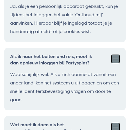
Ja, als je een persoonlijk apparaat gebruikt, kun je
tijdens het inloggen het vakje ‘Onthoud mij’
aanvinken. Hierdoor blijf je ingelogd totdat je je
handmatig afmeldt of je cookies wist.
Als ik naar het buitenland reis, moet ik
dan opnieuw inloggen bij Partyspins?
Waarschijnlijk wel. Als u zich aanmeldt vanuit een
ander land, kan het systeem u uitloggen en om een
snelle identiteitsbevestiging vragen om door te
gaan.
Wat moet ik doen als het