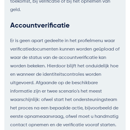
toekomst, bij verificatie of bij het opnemen van
geld.
Accountverificatie
Er is geen apart gedeelte in het profielmenu waar
verificatiedocumenten kunnen worden geüpload of
waar de status van de accountverificatie kan
worden bekeken. Hierdoor blijft het onduidelijk hoe
en wanneer de identiteitscontroles worden
uitgevoerd. Afgaande op de beschikbare
informatie zijn er twee scenario's het meest
waarschijnlijk: ofwel start het ondersteuningsteam
het proces na een bepaalde actie, bijvoorbeeld de
eerste opnameaanvraag, ofwel moet u handmatig
contact opnemen en de verificatie vooraf starten.