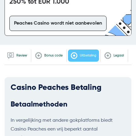
250% tot EUR 1.000
Peaches Casino wordt niet aanbevolen
Review
Bonus code
Uitbetaling
Legaal
Casino Peaches Betaling
Betaalmethoden
In vergelijking met andere gokplatforms biedt
Casino Peaches een vrij beperkt aantal