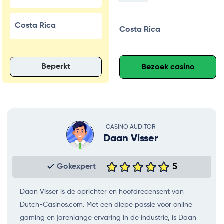
Costa Rica
Costa Rica
Beperkt
Bezoek casino
CASINO AUDITOR
Daan Visser
5
Gokexpert
Daan Visser is de oprichter en hoofdrecensent van
Dutch-Casinos.com. Met een diepe passie voor online
gaming en jarenlange ervaring in de industrie, is Daan