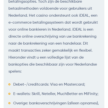
betalingsopties. Toch zijn de beschikbare
betaalmethoden voldoende voor gebruikers uit
Nederland. Het casino ondersteunt ook iDEAL, een
e-commerce betalingssysteem dat wordt gebruikt
voor online bankieren in Nederland. iDEAL is een
directe online overschrijving van uw bankrekening
naar de bankrekening van een handelaar. Dit
maakt transacties zeker gemakkelijk en flexibel.
Hieronder vindt u een volledige lijst van de
bankopties die beschikbaar zijn voor Nederlandse
spelers:
Debet-/creditcards: Visa en Mastercard;
E-wallets: Skrill, Neteller, MuchBetter en MiFinity;
Overige: bankoverschrijvingen (alleen opnames),