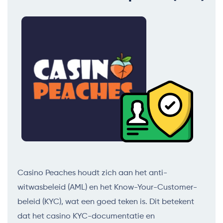
Casino Peaches houdt zich aan het anti-
witwasbeleid (AML) en het Know-Your-Customer-
beleid (KYC), wat een goed teken is. Dit betekent
dat het casino KYC-documentatie en