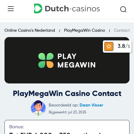
Online Casino's Nederland
PlayMegaWin Casino
Contact
3.8/
5
PlayMegaWin Casino Contact
Beoordeeld op:
Daan Visser
Bijgewerkt: jul 23, 2025
Bonus: