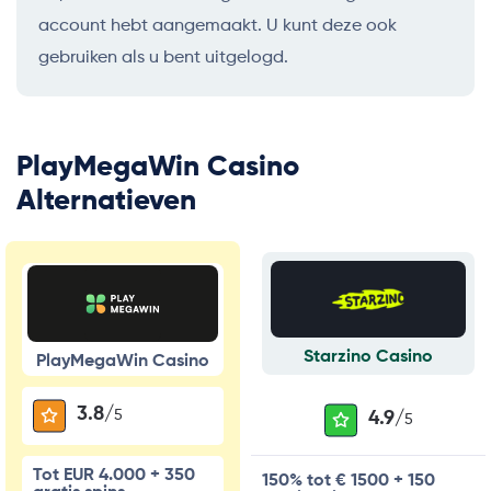
account hebt aangemaakt. U kunt deze ook
gebruiken als u bent uitgelogd.
PlayMegaWin Casino
Alternatieven
Starzino Casino
PlayMegaWin Casino
3.8/
5
4.9/
5
Tot EUR 4.000 + 350
150% tot € 1500 + 150