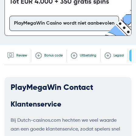
Tot EUR 4.000 + 350 gratis spins
PlayMegaWin Casino wordt niet aanbevolen
Review
Bonus code
Uitbetaling
Legaal
PlayMegaWin Contact
Klantenservice
Bij Dutch-casinos.com hechten we veel waarde
aan een goede klantenservice, zodat spelers snel