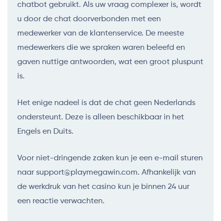
chatbot gebruikt. Als uw vraag complexer is, wordt
u door de chat doorverbonden met een
medewerker van de klantenservice. De meeste
medewerkers die we spraken waren beleefd en
gaven nuttige antwoorden, wat een groot pluspunt
is.
Het enige nadeel is dat de chat geen Nederlands
ondersteunt. Deze is alleen beschikbaar in het
Engels en Duits.
Voor niet-dringende zaken kun je een e-mail sturen
naar
support@playmegawin.com
. Afhankelijk van
de werkdruk van het casino kun je binnen 24 uur
een reactie verwachten.