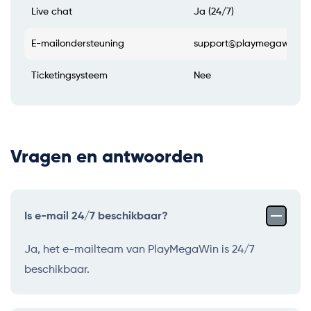
Live chat
Ja (24/7)
E-mailondersteuning
support@playmegawin.c
Ticketingsysteem
Nee
Vragen en antwoorden
Is e-mail 24/7 beschikbaar?
Ja, het e-mailteam van PlayMegaWin is 24/7
beschikbaar.