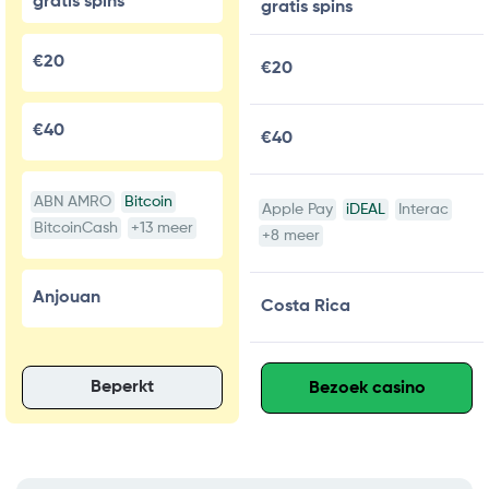
gratis spins
gratis spins
€20
€20
€40
€40
ABN AMRO
Bitcoin
Apple Pay
iDEAL
Interac
BitcoinCash
+13 meer
+8 meer
Anjouan
Costa Rica
Beperkt
Bezoek casino