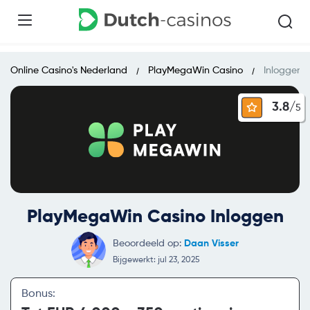
Online Casino's Nederland
PlayMegaWin Casino
Inloggen
3.8/
5
PlayMegaWin Casino Inloggen
Beoordeeld op:
Daan Visser
Bijgewerkt: jul 23, 2025
Bonus: