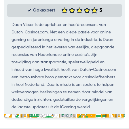
5
Gokexpert
Daan Visser is de oprichter en hoofdrecensent van
Dutch-Casinos.com. Met een diepe passie voor online
gaming en jarenlange ervaring in de industrie, is Daan
gespecialiseerd in het leveren van eerlijke, diepgaande
recensies van Nederlandse online casino's. Zijn
toewijding aan transparantie, spelersveiligheid en
inhoud van hoge kwaliteit heeft van Dutch-Casinos.com
een betrouwbare bron gemaakt voor casinoliefhebbers
in heel Nederland. Daan's missie is om spelers te helpen
weloverwogen beslissingen te nemen door middel van
deskundige inzichten, gedetailleerde vergelijkingen en
de laatste updates uit de iGaming wereld.