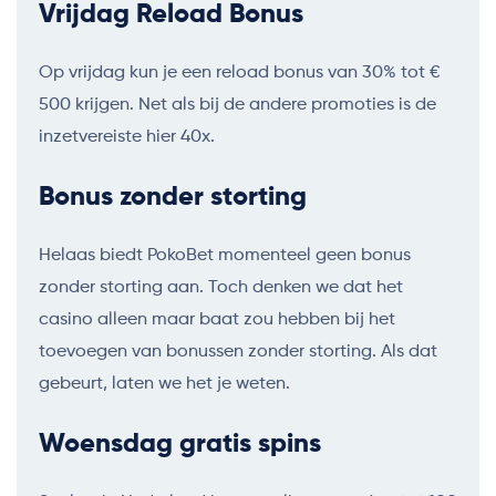
Vrijdag Reload Bonus
Op vrijdag kun je een reload bonus van 30% tot €
500 krijgen. Net als bij de andere promoties is de
inzetvereiste hier 40x.
Bonus zonder storting
Helaas biedt PokoBet momenteel geen bonus
zonder storting aan. Toch denken we dat het
casino alleen maar baat zou hebben bij het
toevoegen van bonussen zonder storting. Als dat
gebeurt, laten we het je weten.
Woensdag gratis spins