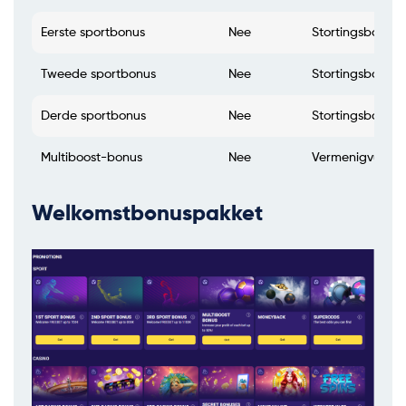
Eerste sportbonus
Nee
Stortingsbonus
Tweede sportbonus
Nee
Stortingsbonus
Derde sportbonus
Nee
Stortingsbonus
Multiboost-bonus
Nee
Vermenigvuldig
Welkomstbonuspakket