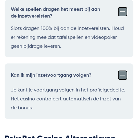
Welke spellen dragen het meest bij aan
de inzetvereisten?
Slots dragen 100% bij aan de inzetvereisten. Houd
er rekening mee dat tafelspellen en videopoker
geen bijdrage leveren.
Kan ik mijn inzetvoortgang volgen?
Je kunt je voortgang volgen in het profielgedeelte.
Het casino controleert automatisch de inzet van
de bonus.