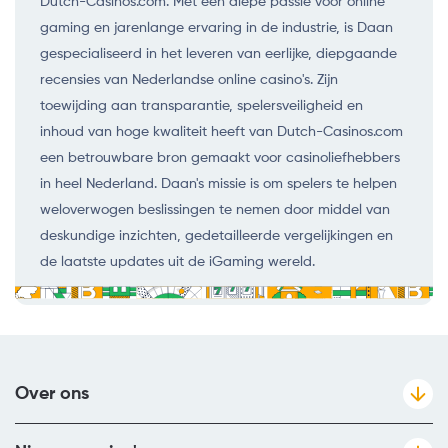
Dutch-Casinos.com. Met een diepe passie voor online
gaming en jarenlange ervaring in de industrie, is Daan
gespecialiseerd in het leveren van eerlijke, diepgaande
recensies van Nederlandse online casino's. Zijn
toewijding aan transparantie, spelersveiligheid en
inhoud van hoge kwaliteit heeft van Dutch-Casinos.com
een betrouwbare bron gemaakt voor casinoliefhebbers
in heel Nederland. Daan's missie is om spelers te helpen
weloverwogen beslissingen te nemen door middel van
deskundige inzichten, gedetailleerde vergelijkingen en
de laatste updates uit de iGaming wereld.
Over ons