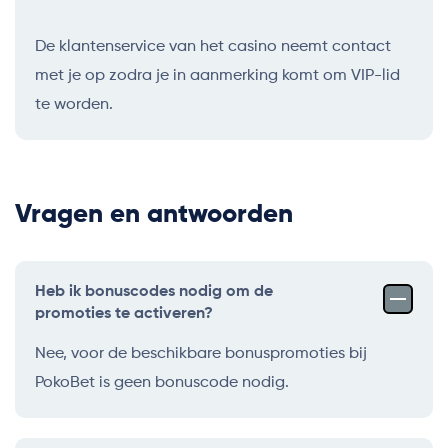
De klantenservice van het casino neemt contact
met je op zodra je in aanmerking komt om VIP-lid
te worden.
Vragen en antwoorden
Heb ik bonuscodes nodig om de
promoties te activeren?
Nee, voor de beschikbare bonuspromoties bij
PokoBet is geen bonuscode nodig.