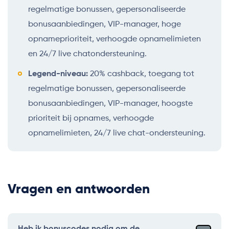
regelmatige bonussen, gepersonaliseerde
bonusaanbiedingen, VIP-manager, hoge
opnameprioriteit, verhoogde opnamelimieten
en 24/7 live chatondersteuning.
Legend-niveau:
20% cashback, toegang tot
regelmatige bonussen, gepersonaliseerde
bonusaanbiedingen, VIP-manager, hoogste
prioriteit bij opnames, verhoogde
opnamelimieten, 24/7 live chat-ondersteuning.
Vragen en antwoorden
Heb ik bonuscodes nodig om de