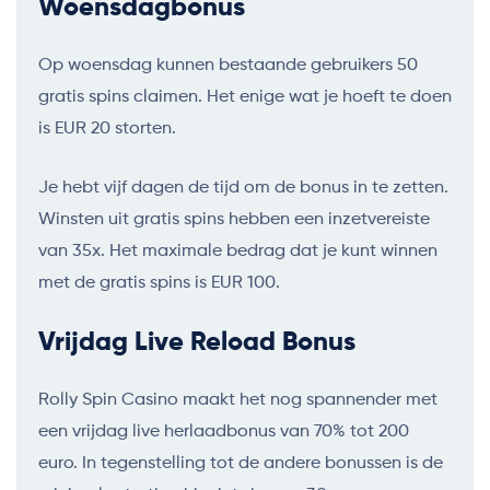
Woensdagbonus
Op woensdag kunnen bestaande gebruikers 50
gratis spins claimen. Het enige wat je hoeft te doen
is EUR 20 storten.
Je hebt vijf dagen de tijd om de bonus in te zetten.
Winsten uit gratis spins hebben een inzetvereiste
van 35x. Het maximale bedrag dat je kunt winnen
met de gratis spins is EUR 100.
Vrijdag Live Reload Bonus
Rolly Spin Casino maakt het nog spannender met
een vrijdag live herlaadbonus van 70% tot 200
euro. In tegenstelling tot de andere bonussen is de