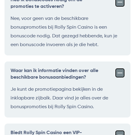
promoties te activeren?
Nee, voor geen van de beschikbare
bonuspromoties bij Rolly Spin Casino is een
bonuscode nodig. Dat gezegd hebbende, kun je
een bonuscode invoeren als je die hebt.
Waar kan ik informatie vinden over alle
beschikbare bonusaanbiedingen?
Je kunt de promotiepagina bekijken in de
inklapbare zijbalk. Daar vind je alles over de
bonuspromoties bij Rolly Spin Casino.
Biedt Rolly Spin Casino een VIP-