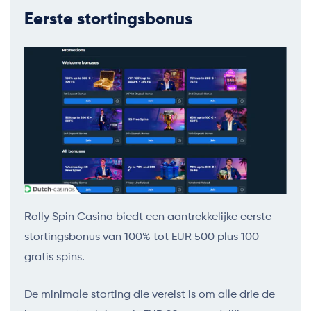
Eerste stortingsbonus
Rolly Spin Casino biedt een aantrekkelijke eerste
stortingsbonus van 100% tot EUR 500 plus 100
gratis spins.
De minimale storting die vereist is om alle drie de