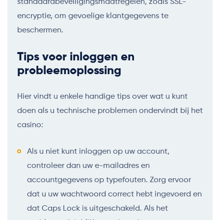
standaardbeveiligingsmaatregelen, zoals SSL-
encryptie, om gevoelige klantgegevens te
beschermen.
Tips voor inloggen en
probleemoplossing
Hier vindt u enkele handige tips over wat u kunt
doen als u technische problemen ondervindt bij het
casino:
Als u niet kunt inloggen op uw account,
controleer dan uw e-mailadres en
accountgegevens op typefouten. Zorg ervoor
dat u uw wachtwoord correct hebt ingevoerd en
dat Caps Lock is uitgeschakeld. Als het