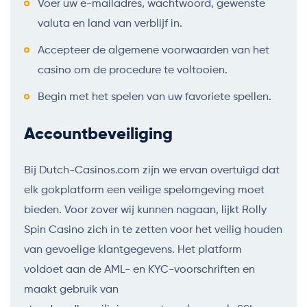
Voer uw e-mailadres, wachtwoord, gewenste
valuta en land van verblijf in.
Accepteer de algemene voorwaarden van het
casino om de procedure te voltooien.
Begin met het spelen van uw favoriete spellen.
Accountbeveiliging
Bij Dutch-Casinos.com zijn we ervan overtuigd dat
elk gokplatform een veilige spelomgeving moet
bieden. Voor zover wij kunnen nagaan, lijkt Rolly
Spin Casino zich in te zetten voor het veilig houden
van gevoelige klantgegevens. Het platform
voldoet aan de AML- en KYC-voorschriften en
maakt gebruik van