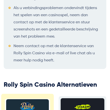
Als u verbindingsproblemen ondervindt tijdens
het spelen van een casinospel, neem dan
contact op met de klantenservice en stuur
screenshots en een gedetailleerde beschrijving
van het probleem mee.
Neem contact op met de klantenservice van
Rolly Spin Casino via e-mail of live chat als u
meer hulp nodig heeft.
Rolly Spin Casino Alternatieven