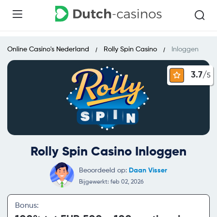
Online Casino's Nederland
Rolly Spin Casino
Inloggen
3.7/
5
Rolly Spin Casino Inloggen
Beoordeeld op:
Daan Visser
Bijgewerkt: feb 02, 2026
Bonus: