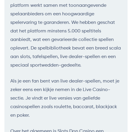
platform werkt samen met toonaangevende
spelaanbieders om een hoogwaardige
spelervaring te garanderen. We hebben geschat
dat het platform minstens 5.000 speltitels
aanbiedt, wat een gevarieerde collectie spellen
oplevert. De spelbibliotheek bevat een breed scala
aan slots, tafelspellen, live dealer-spellen en een
speciaal sportwedden-gedeelte.
Als je een fan bent van live dealer-spellen, moet je
zeker eens een kijkje nemen in de Live Casino-
sectie. Je vindt er live versies van geliefde
casinospellen zoals roulette, baccarat, blackjack
en poker.
Over het algemeen is Slots Don Casino een