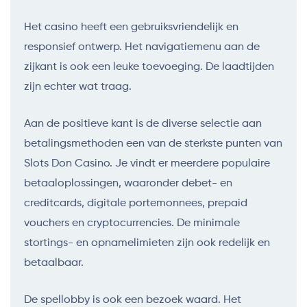
Het casino heeft een gebruiksvriendelijk en
responsief ontwerp. Het navigatiemenu aan de
zijkant is ook een leuke toevoeging. De laadtijden
zijn echter wat traag.
Aan de positieve kant is de diverse selectie aan
betalingsmethoden een van de sterkste punten van
Slots Don Casino. Je vindt er meerdere populaire
betaaloplossingen, waaronder debet- en
creditcards, digitale portemonnees, prepaid
vouchers en cryptocurrencies. De minimale
stortings- en opnamelimieten zijn ook redelijk en
betaalbaar.
De spellobby is ook een bezoek waard. Het