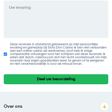
Deze recensie is uitsluitend gebaseerd op mijn persoonlijke
ervaring en gameplay bij Slots Don Casino Ik ben niet verbonden
aan een online casino als werknemer, noch heb ik enige
compensatie ontvangen voor het schrijven van deze recensie. Ik
erken dat dutch-casinos.com zich het recht voorbehoudt om mijn
recensie naar eigen goeddunken weer te geven of te weigeren
en niet verantwoordelijk is voor de inhoud ervan.
Over ons