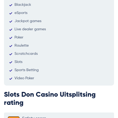
Blackjack
eSports
Jackpot games
Live dealer games
Poker
Roulette
Scratchcards
Slots
Sports Betting
Video Poker
Slots Don Casino Uitsplitsing
rating