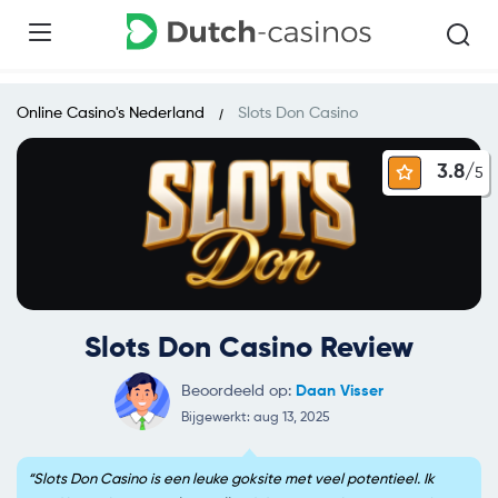
Online Casino's Nederland
Slots Don Casino
3.8/
5
Slots Don Casino Review
Beoordeeld op:
Daan Visser
Bijgewerkt: aug 13, 2025
Slots Don Casino is een leuke goksite met veel potentieel. Ik