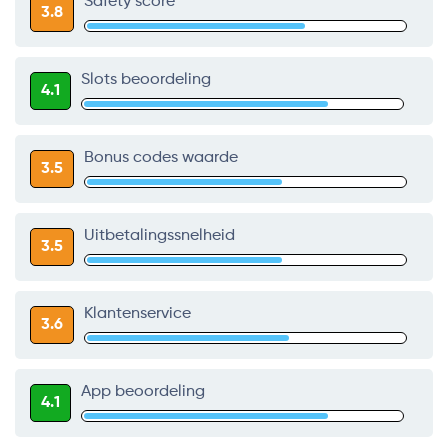
Safety score
3.8
Slots beoordeling
4.1
Bonus codes waarde
3.5
Uitbetalingssnelheid
3.5
Klantenservice
3.6
App beoordeling
4.1