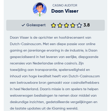
CASINO AUDITOR
Daan Visser
3.8
Gokexpert
Daan Visser is de oprichter en hoofdrecensent van
Dutch-Casinos.com. Met een diepe passie voor online
gaming en jarenlange ervaring in de industrie, is Daan
gespecialiseerd in het leveren van eerlijke, diepgaande
recensies van Nederlandse online casino's. Zijn
toewijding aan transparantie, spelersveiligheid en
inhoud van hoge kwaliteit heeft van Dutch-Casinos.com
een betrouwbare bron gemaakt voor casinoliefhebbers
in heel Nederland. Daan's missie is om spelers te helpen
weloverwogen beslissingen te nemen door middel van
deskundige inzichten, gedetailleerde vergelijkingen en
de laatste updates uit de iGaming wereld.