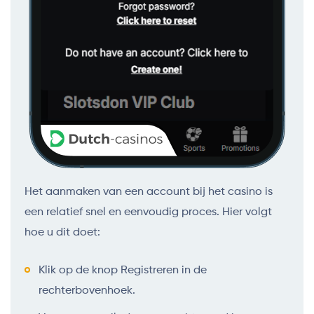
Het aanmaken van een account bij het casino is
een relatief snel en eenvoudig proces. Hier volgt
hoe u dit doet:
Klik op de knop Registreren in de
rechterbovenhoek.