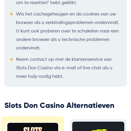
om te resetten” hebt geklikt.
Wis het cachegeheugen en de cookies van uw
browser als u verbindingsproblemen ondervindt.
U kunt ook proberen over te schakelen naar een
andere browser als u technische problemen
ondervindt.
Neem contact op met de klantenservice van
Slots Don Casino via e-mail of live chat als u
meer hulp nodig hebt.
Slots Don Casino Alternatieven