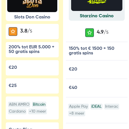
Starzino Casino
Slots Don Casino
3.8/
5
4.9/
5
200% tot EUR 5.000 +
150% tot € 1500 + 150
50 gratis spins
gratis spins
€20
€20
€25
€40
ABN AMRO
Bitcoin
Apple Pay
iDEAL
Interac
Cardano
+10 meer
+8 meer