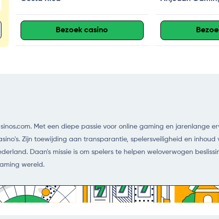
Bezoek casino
Bezoe
nos.com. Met een diepe passie voor online gaming en jarenlange ervar
sino's. Zijn toewijding aan transparantie, spelersveiligheid en inhou
derland. Daan's missie is om spelers te helpen weloverwogen besliss
Gaming wereld.