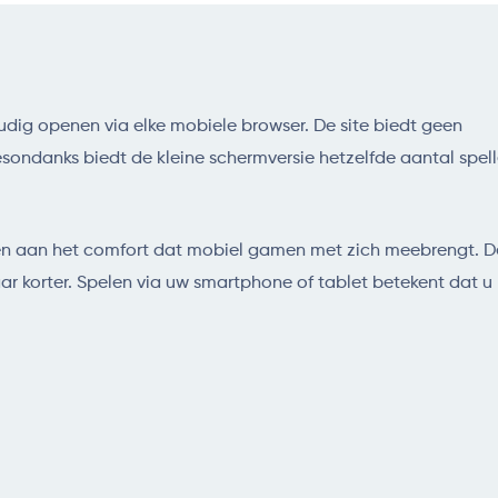
dig openen via elke mobiele browser. De site biedt geen
ondanks biedt de kleine schermversie hetzelfde aantal spell
ren aan het comfort dat mobiel gamen met zich meebrengt. D
r korter. Spelen via uw smartphone of tablet betekent dat u