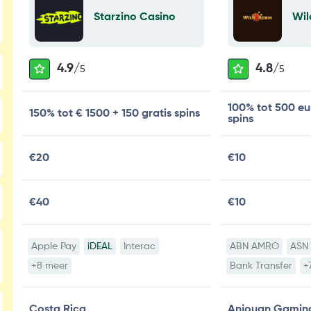
Starzino Casino
Wil
4.9/
4.8/
5
5
100% tot 500 eu
150% tot € 1500 + 150 gratis spins
spins
€20
€10
€40
€10
Apple Pay
iDEAL
Interac
ABN AMRO
ASN
+8 meer
Bank Transfer
+
Costa Rica
Anjouan Gamin