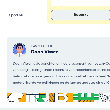
Beperkt
Speel Nu
CASINO AUDITOR
Daan Visser
Daan Visser is de oprichter en hoofdrecensent van Dutch-Casi
van eerlijke, diepgaande recensies van Nederlandse online ca
betrouwbare bron gemaakt voor casinoliefhebbers in heel Ne
gedetailleerde vergelijkingen en de laatste updates uit de i