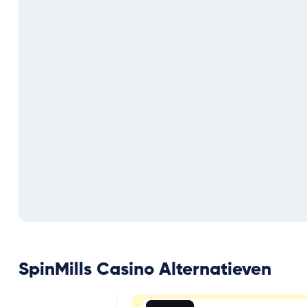
SpinMills Casino Alternatieven