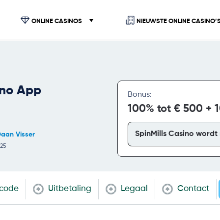
ONLINE CASINOS
NIEUWSTE ONLINE CASINO’
ino App
Bonus:
100% tot € 500 + 1
SpinMills Casino wordt
aan Visser
025
code
Uitbetaling
Legaal
Contact