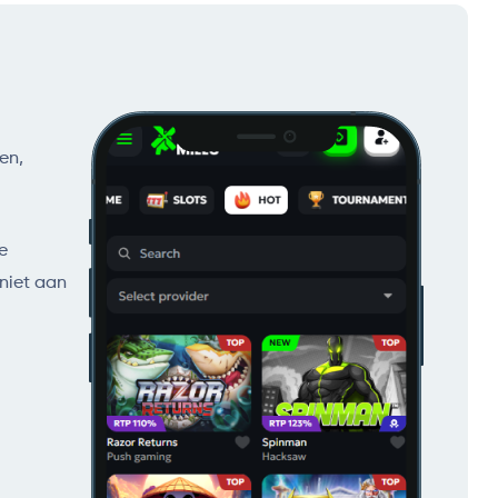
en,
e
 niet aan