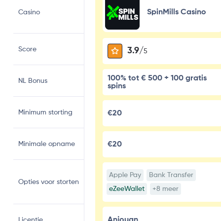
SpinMills Casino
Casino
Score
3.9/
5
100% tot € 500 + 100 gratis
NL Bonus
spins
Minimum storting
€20
Minimale opname
€20
Apple Pay
Bank Transfer
Opties voor storten
eZeeWallet
+8 meer
Anjouan
Licentie