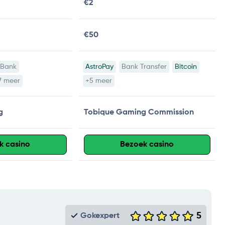
€2
€50
 Bank
AstroPay
Bank Transfer
Bitcoin
7 meer
+5 meer
g
Tobique Gaming Commission
k casino
Bezoek casino
5
Gokexpert