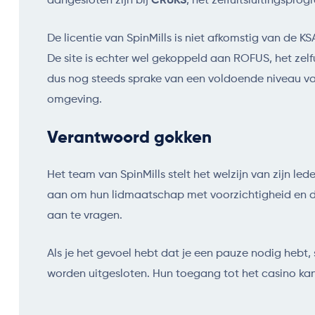
aangesloten zijn bij
CRUKS
, het zelfuitsluitingspro
De licentie van SpinMills is niet afkomstig van de KS
De site is echter wel gekoppeld aan ROFUS, het zelf
dus nog steeds sprake van een voldoende niveau van
omgeving.
Verantwoord gokken
Het team van SpinMills stelt het welzijn van zijn l
aan om hun lidmaatschap met voorzichtigheid en dis
aan te vragen.
Als je het gevoel hebt dat je een pauze nodig hebt
worden uitgesloten. Hun toegang tot het casino ka