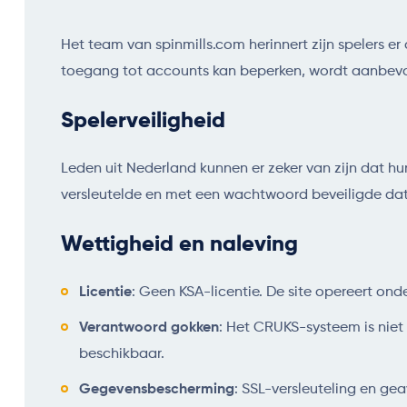
Het team van spinmills.com herinnert zijn spelers er
toegang tot accounts kan beperken, wordt aanbevolen
Spelerveiligheid
Leden uit Nederland kunnen er zeker van zijn dat h
versleutelde en met een wachtwoord beveiligde data
Wettigheid en naleving
Licentie
: Geen KSA-licentie. De site opereert ond
Verantwoord gokken
: Het CRUKS-systeem is niet 
beschikbaar.
Gegevensbescherming
: SSL-versleuteling en gea