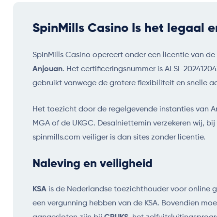
SpinMills Casino Is het legaal e
SpinMills Casino opereert onder een licentie van de
Anjouan
. Het certificeringsnummer is ALSI-20241204
gebruikt vanwege de grotere flexibiliteit en snelle
Het toezicht door de regelgevende instanties van An
MGA of de UKGC. Desalniettemin verzekeren wij, bij
spinmills.com veiliger is dan sites zonder licentie.
Naleving en veiligheid
KSA
is de Nederlandse toezichthouder voor online g
een vergunning hebben van de KSA. Bovendien moete