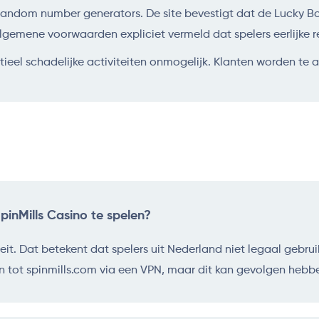
random number generators. De site bevestigt dat de Lucky Bo
gemene voorwaarden expliciet vermeld dat spelers eerlijke res
ieel schadelijke activiteiten onmogelijk. Klanten worden te a
pinMills Casino te spelen?
eit. Dat betekent dat spelers uit Nederland niet legaal gebr
 tot spinmills.com via een VPN, maar dit kan gevolgen hebb