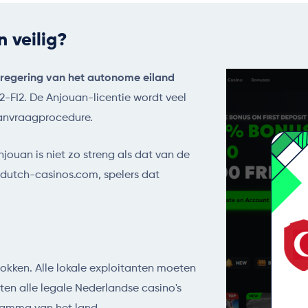
n veilig?
regering van het autonome eiland
2-FI2. De Anjouan-licentie wordt veel
 aanvraagprocedure.
jouan is niet zo streng als dat van de
 dutch-casinos.com, spelers dat
okken. Alle lokale exploitanten moeten
n alle legale Nederlandse casino's