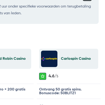
 uur onder specifieke voorwaarden om terugbetaling
ts van leden.
d Robin Casino
Carlospin Casino
4.6/
5
ro + 200 gratis
Ontvang 50 gratis spins.
Bonuscode: 50BLITZ1