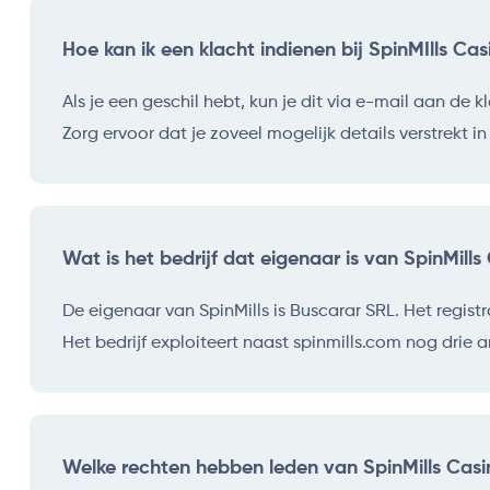
Hoe kan ik een klacht indienen bij SpinMIlls Cas
Als je een geschil hebt, kun je dit via e-mail aan de 
Zorg ervoor dat je zoveel mogelijk details verstrekt i
Wat is het bedrijf dat eigenaar is van SpinMills
De eigenaar van SpinMills is Buscarar SRL. Het regist
Het bedrijf exploiteert naast spinmills.com nog drie
Welke rechten hebben leden van SpinMills Casi