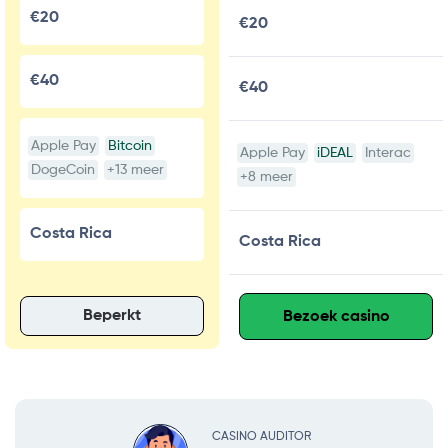
€20
€20
€40
€40
Apple Pay
Bitcoin
Apple Pay
iDEAL
Interac
DogeCoin
+13 meer
+8 meer
Costa Rica
Costa Rica
Beperkt
Bezoek casino
CASINO AUDITOR