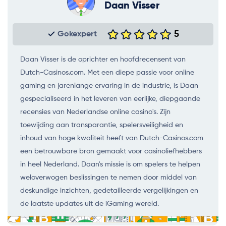
Daan Visser
5
Gokexpert
Daan Visser is de oprichter en hoofdrecensent van
Dutch-Casinos.com. Met een diepe passie voor online
gaming en jarenlange ervaring in de industrie, is Daan
gespecialiseerd in het leveren van eerlijke, diepgaande
recensies van Nederlandse online casino's. Zijn
toewijding aan transparantie, spelersveiligheid en
inhoud van hoge kwaliteit heeft van Dutch-Casinos.com
een betrouwbare bron gemaakt voor casinoliefhebbers
in heel Nederland. Daan's missie is om spelers te helpen
weloverwogen beslissingen te nemen door middel van
deskundige inzichten, gedetailleerde vergelijkingen en
de laatste updates uit de iGaming wereld.