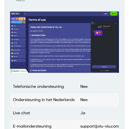
Telefonische ondersteuning
Nee
Ondersteuning in het Nederlands
Nee
Live chat
Ja
E-mailondersteuning
support@viu-viu.com