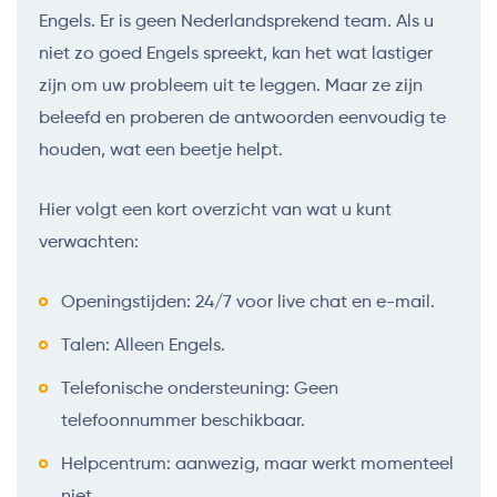
Engels. Er is geen Nederlandsprekend team. Als u
niet zo goed Engels spreekt, kan het wat lastiger
zijn om uw probleem uit te leggen. Maar ze zijn
beleefd en proberen de antwoorden eenvoudig te
houden, wat een beetje helpt.
Hier volgt een kort overzicht van wat u kunt
verwachten:
Openingstijden: 24/7 voor live chat en e-mail.
Talen: Alleen Engels.
Telefonische ondersteuning: Geen
telefoonnummer beschikbaar.
Helpcentrum: aanwezig, maar werkt momenteel
niet.