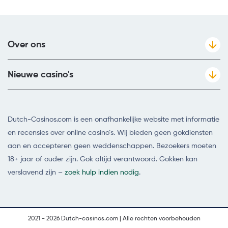
Over ons
Nieuwe casino's
Dutch-Casinos.com is een onafhankelijke website met informatie
en recensies over online casino’s. Wij bieden geen gokdiensten
aan en accepteren geen weddenschappen. Bezoekers moeten
18+ jaar of ouder zijn. Gok altijd verantwoord. Gokken kan
verslavend zijn –
zoek hulp indien nodig
.
2021 - 2026 Dutch-casinos.com | Alle rechten voorbehouden