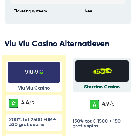
Ticketingsysteem
Nee
Viu Viu Casino Alternatieven
Starzino Casino
Viu Viu Casino
4.4/
5
4.9/
5
200% tot 2500 EUR +
150% tot € 1500 + 150
320 gratis spins
gratis spins