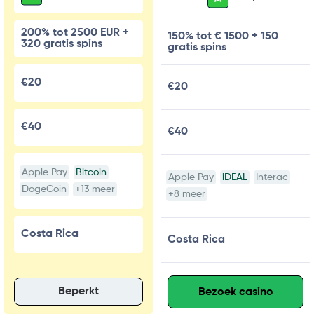
200% tot 2500 EUR +
150% tot € 1500 + 150
320 gratis spins
gratis spins
€20
€20
€40
€40
Apple Pay
Bitcoin
Apple Pay
iDEAL
Interac
DogeCoin
+13 meer
+8 meer
Costa Rica
Costa Rica
Beperkt
Bezoek casino