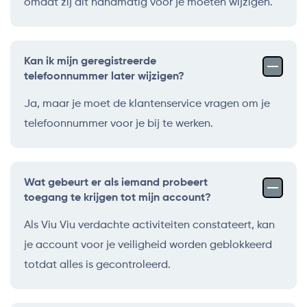
omdat zij dit handmatig voor je moeten wijzigen.
Kan ik mijn geregistreerde
telefoonnummer later wijzigen?
Ja, maar je moet de klantenservice vragen om je
telefoonnummer voor je bij te werken.
Wat gebeurt er als iemand probeert
toegang te krijgen tot mijn account?
Als Viu Viu verdachte activiteiten constateert, kan
je account voor je veiligheid worden geblokkeerd
totdat alles is gecontroleerd.