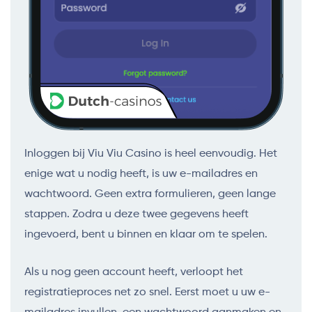
Inloggen bij Viu Viu Casino is heel eenvoudig. Het
enige wat u nodig heeft, is uw e-mailadres en
wachtwoord. Geen extra formulieren, geen lange
stappen. Zodra u deze twee gegevens heeft
ingevoerd, bent u binnen en klaar om te spelen.
Als u nog geen account heeft, verloopt het
registratieproces net zo snel. Eerst moet u uw e-