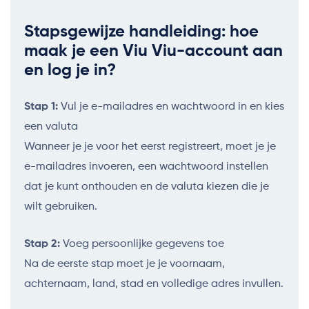
Stapsgewijze handleiding: hoe
maak je een Viu Viu-account aan
en log je in?
Stap 1:
Vul je e-mailadres en wachtwoord in en kies
een valuta
Wanneer je je voor het eerst registreert, moet je je
e-mailadres invoeren, een wachtwoord instellen
dat je kunt onthouden en de valuta kiezen die je
wilt gebruiken.
Stap 2:
Voeg persoonlijke gegevens toe
Na de eerste stap moet je je voornaam,
achternaam, land, stad en volledige adres invullen.