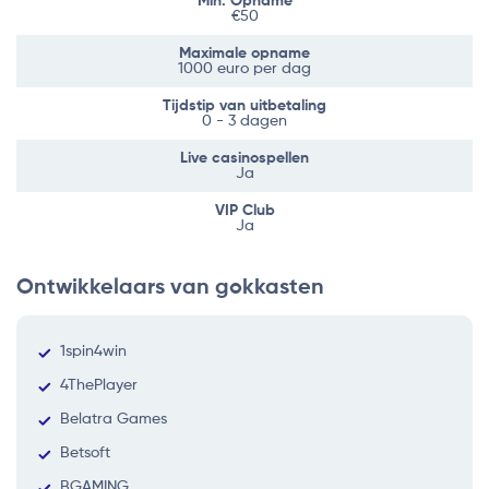
Min. Opname
€50
Maximale opname
1000 euro per dag
Tijdstip van uitbetaling
0 - 3 dagen
Live casinospellen
Ja
VIP Club
Ja
Ontwikkelaars van gokkasten
1spin4win
4ThePlayer
Belatra Games
Betsoft
BGAMING