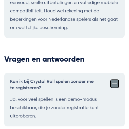
eenvoud, snelle uitbetalingen en volledige mobiele
compatibiliteit. Houd wel rekening met de
beperkingen voor Nederlandse spelers als het gaat
om wettelijke bescherming.
Vragen en antwoorden
Kan ik bij Crystal Roll spelen zonder me
te registreren?
Ja, voor veel spellen is een demo-modus
beschikbaar, die je zonder registratie kunt
uitproberen.