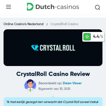
Online Casino's Nederland
CrystalRoll Casino
4.4/
5
CrystalRoll Casino Review
Beoordeeld op:
Daan Visser
Bijgewerkt: apr 30, 2025
Ik had eerlijk gezegd niet verwacht dat Crystal Roll zoveel indruk