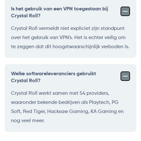
Is het gebruik van een VPN toegestaan bij
Crystal Roll?
Crystal Roll vermeldt niet expliciet zijn standpunt
over het gebruik van VPN's. Het is echter veilig om
te zeggen dat dit hoogstwaarschijnlijk verboden is.
Welke softwareleveranciers gebruikt
Crystal Roll?
Crystal Roll werkt samen met 54 providers,
waaronder bekende bedrijven als Playtech, PG
Soft, Red Tiger, Hacksaw Gaming, KA Gaming en
nog veel meer.