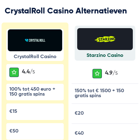
CrystalRoll Casino Alternatieven
Starzino Casino
CrystalRoll Casino
4.4/
5
4.9/
5
100% tot 450 euro +
150% tot € 1500 + 150
150 gratis spins
gratis spins
€15
€20
€50
€40