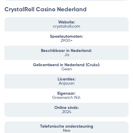
CrystalRoll Casino Nederland
Website:
crystalroll.com
Speelautomaten:
2900+
Beschikbaar in Nederland:
Ja
Gelicentieerd in Nederland (Cruks):
Geen
Licenties:
Anjouan
Eigenaar:
Greenwich N.V.
Online sinds:
2024
Telefonische ondersteuning
Nee