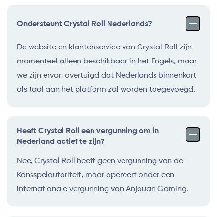
Ondersteunt Crystal Roll Nederlands?
De website en klantenservice van Crystal Roll zijn
momenteel alleen beschikbaar in het Engels, maar
we zijn ervan overtuigd dat Nederlands binnenkort
als taal aan het platform zal worden toegevoegd.
Heeft Crystal Roll een vergunning om in
Nederland actief te zijn?
Nee, Crystal Roll heeft geen vergunning van de
Kansspelautoriteit, maar opereert onder een
internationale vergunning van Anjouan Gaming.