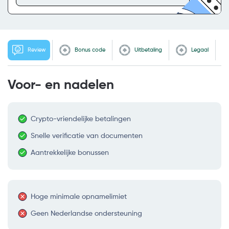
Review
Bonus code
Uitbetaling
Legaal
Voor- en nadelen
Crypto-vriendelijke betalingen
Snelle verificatie van documenten
Aantrekkelijke bonussen
Hoge minimale opnamelimiet
Geen Nederlandse ondersteuning