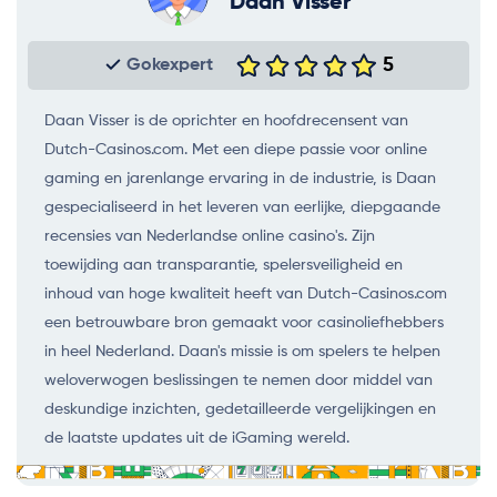
Daan Visser
5
Gokexpert
Daan Visser is de oprichter en hoofdrecensent van
Dutch-Casinos.com. Met een diepe passie voor online
gaming en jarenlange ervaring in de industrie, is Daan
gespecialiseerd in het leveren van eerlijke, diepgaande
recensies van Nederlandse online casino's. Zijn
toewijding aan transparantie, spelersveiligheid en
inhoud van hoge kwaliteit heeft van Dutch-Casinos.com
een betrouwbare bron gemaakt voor casinoliefhebbers
in heel Nederland. Daan's missie is om spelers te helpen
weloverwogen beslissingen te nemen door middel van
deskundige inzichten, gedetailleerde vergelijkingen en
de laatste updates uit de iGaming wereld.