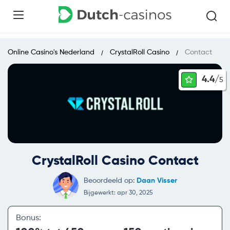
Online Casino's Nederland
CrystalRoll Casino
Contact
4.4/
5
CrystalRoll Casino Contact
Beoordeeld op:
Daan Visser
Bijgewerkt: apr 30, 2025
Bonus: