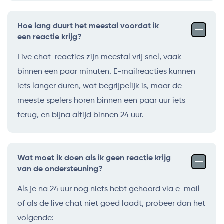
Hoe lang duurt het meestal voordat ik
een reactie krijg?
Live chat-reacties zijn meestal vrij snel, vaak
binnen een paar minuten. E-mailreacties kunnen
iets langer duren, wat begrijpelijk is, maar de
meeste spelers horen binnen een paar uur iets
terug, en bijna altijd binnen 24 uur.
Wat moet ik doen als ik geen reactie krijg
van de ondersteuning?
Als je na 24 uur nog niets hebt gehoord via e-mail
of als de live chat niet goed laadt, probeer dan het
volgende: