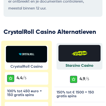
er ontbreekt en je documenten controleren,
meestal binnen 12 uur.
CrystalRoll Casino Alternatieven
Starzino Casino
CrystalRoll Casino
4.4/
5
4.9/
5
100% tot 450 euro +
150% tot € 1500 + 150
150 gratis spins
gratis spins