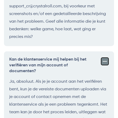
support_cr@crystalroll.com
, bij voorkeur met
screenshots en/of een gedetailleerde beschrijving
van het probleem. Geef alle informatie die je kunt
bedenken: welke game, hoe laat, wat ging er
precies mis?
Kan de klantenservice mij helpen bij het
verifiëren van mijn account of
documenten?
Ja, absoluut. Als je je account aan het verifiëren
bent, kun je de vereiste documenten uploaden via
je account of contact opnemen met de
klantenservice als je een probleem tegenkomt. Het
team kan je door het proces leiden, uitleggen wat