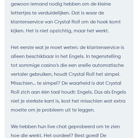
gewoon iemand nodig hebben om de kleine
lettertjes te verduidelijken. Dat is waar de
klantenservice van Crystal Roll om de hoek komt
kijken. Het is niet opzichtig, maar het werkt.
Het eerste wat je moet weten: de klantenservice is
alleen beschikbaar in het Engels. In tegenstelling
tot sommige casino's die een snelle automatische
vertaler gebruiken, houdt Crystal Roll het simpel.
Misschien… te simpel? De waarheid is dat Crystal
Roll zich aan één taal houdt: Engels. Dus als Engels
niet je sterkste kant is, kost het misschien wat extra
moeite om je probleem uit te leggen.
We hebben hun live chat geprobeerd om te zien
hoe die werkt. Het oordeel? Best goed! De