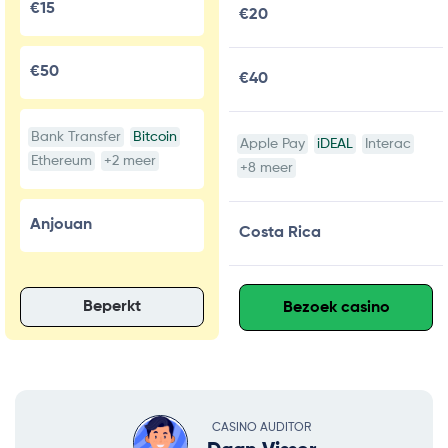
€15
€20
€50
€40
Bank Transfer
Bitcoin
Apple Pay
iDEAL
Interac
Ethereum
+2 meer
+8 meer
Anjouan
Costa Rica
Beperkt
Bezoek casino
CASINO AUDITOR