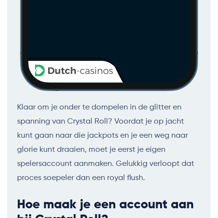
Klaar om je onder te dompelen in de glitter en
spanning van Crystal Roll? Voordat je op jacht
kunt gaan naar die jackpots en je een weg naar
glorie kunt draaien, moet je eerst je eigen
spelersaccount aanmaken. Gelukkig verloopt dat
proces soepeler dan een royal flush.
Hoe maak je een account aan