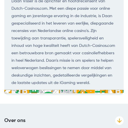
Daan Visser is de oprichter en hoofdrecensent van
Dutch-Casinos.com. Met een diepe passie voor online
gaming en jarenlange ervaring in de industrie, is Daan
gespecialiseerd in het leveren van eerlijke, diepgaande
recensies van Nederlandse online casino's. Zijn
toewijding aan transparantie, spelersveiligheid en
inhoud van hoge kwaliteit heeft van Dutch-Casinos.com
een betrouwbare bron gemaakt voor casinoliefhebbers
in heel Nederland. Daan's missie is om spelers te helpen
weloverwogen beslissingen te nemen door middel van
deskundige inzichten, gedetailleerde vergelijkingen en
de laatste updates uit de iGaming wereld.
Over ons