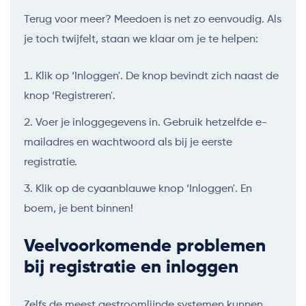
Terug voor meer? Meedoen is net zo eenvoudig. Als
je toch twijfelt, staan we klaar om je te helpen:
Klik op ‘Inloggen'. De knop bevindt zich naast de
knop ‘Registreren'.
Voer je inloggegevens in. Gebruik hetzelfde e-
mailadres en wachtwoord als bij je eerste
registratie.
Klik op de cyaanblauwe knop ‘Inloggen'. En
boem, je bent binnen!
Veelvoorkomende problemen
bij registratie en inloggen
Zelfs de meest gestroomlijnde systemen kunnen