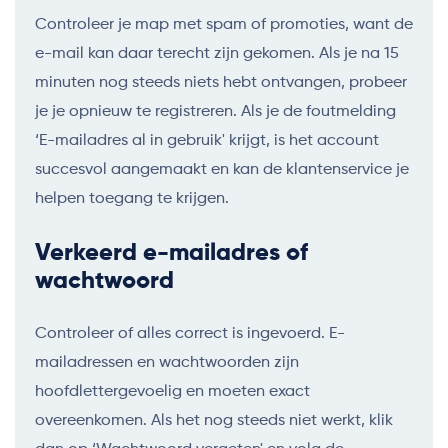
Controleer je map met spam of promoties, want de
e-mail kan daar terecht zijn gekomen. Als je na 15
minuten nog steeds niets hebt ontvangen, probeer
je je opnieuw te registreren. Als je de foutmelding
‘E-mailadres al in gebruik' krijgt, is het account
succesvol aangemaakt en kan de klantenservice je
helpen toegang te krijgen.
Verkeerd e-mailadres of
wachtwoord
Controleer of alles correct is ingevoerd. E-
mailadressen en wachtwoorden zijn
hoofdlettergevoelig en moeten exact
overeenkomen. Als het nog steeds niet werkt, klik