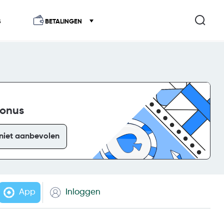
S
BETALINGEN
bonus
niet aanbevolen
App
Inloggen