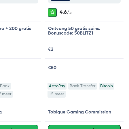
4.6/
5
ro + 200 gratis
Ontvang 50 gratis spins.
Bonuscode: 50BLITZ1
€2
€50
 Bank
AstroPay
Bank Transfer
Bitcoin
7 meer
+5 meer
g
Tobique Gaming Commission