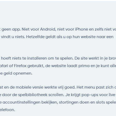
geen app. Niet voor Android, niet voor iPhone en zelfs niet v
 vindt u niets. Hetzelfde geldt als u op hun website naar een
hoeft niets te installeren om te spelen. De site werkt in je bro
ari of Firefox gebruikt, de website laadt prima en je kunt all
je geld opnemen.
en de mobiele versie werkte vrij goed. Het menu past zich 
door de spelbibliotheek scrollen. Je krijgt pop-ups voor live
 accountinstellingen bekijken, stortingen doen en slots spele
elefoon.