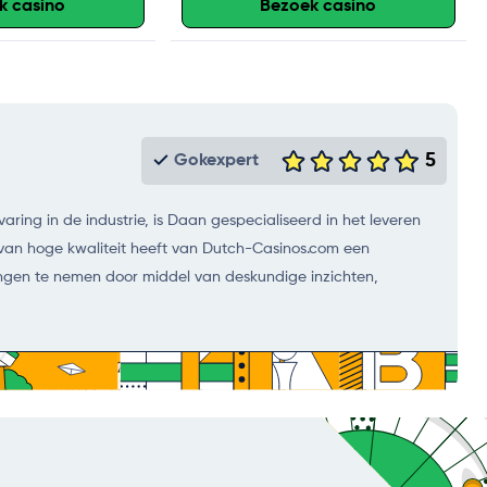
k casino
Bezoek casino
5
Gokexpert
ing in de industrie, is Daan gespecialiseerd in het leveren
d van hoge kwaliteit heeft van Dutch-Casinos.com een
ingen te nemen door middel van deskundige inzichten,