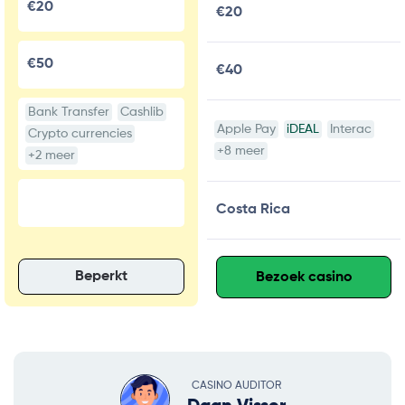
€20
€20
€50
€40
Bank Transfer
Cashlib
Apple Pay
iDEAL
Interac
Crypto currencies
+8 meer
+2 meer
Costa Rica
Beperkt
Bezoek casino
CASINO AUDITOR