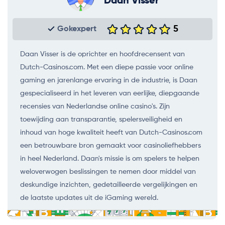
Daan Visser
5
Gokexpert
Daan Visser is de oprichter en hoofdrecensent van
Dutch-Casinos.com. Met een diepe passie voor online
gaming en jarenlange ervaring in de industrie, is Daan
gespecialiseerd in het leveren van eerlijke, diepgaande
recensies van Nederlandse online casino's. Zijn
toewijding aan transparantie, spelersveiligheid en
inhoud van hoge kwaliteit heeft van Dutch-Casinos.com
een betrouwbare bron gemaakt voor casinoliefhebbers
in heel Nederland. Daan's missie is om spelers te helpen
weloverwogen beslissingen te nemen door middel van
deskundige inzichten, gedetailleerde vergelijkingen en
de laatste updates uit de iGaming wereld.