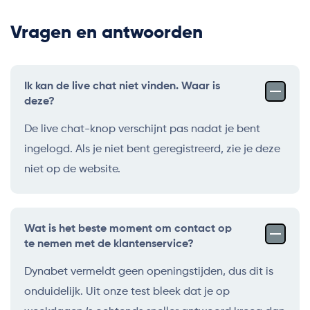
Vragen en antwoorden
Ik kan de live chat niet vinden. Waar is
deze?
De live chat-knop verschijnt pas nadat je bent
ingelogd. Als je niet bent geregistreerd, zie je deze
niet op de website.
Wat is het beste moment om contact op
te nemen met de klantenservice?
Dynabet vermeldt geen openingstijden, dus dit is
onduidelijk. Uit onze test bleek dat je op