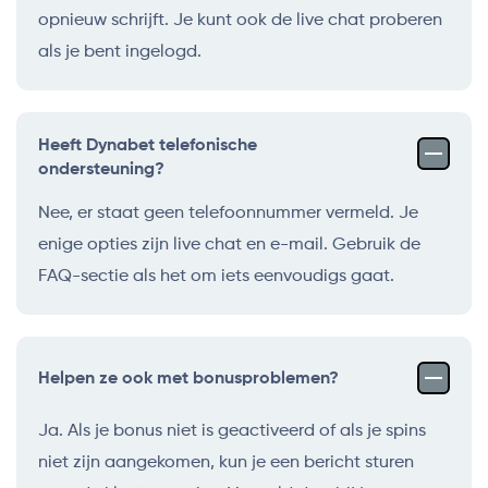
opnieuw schrijft. Je kunt ook de live chat proberen
als je bent ingelogd.
Heeft Dynabet telefonische
ondersteuning?
Nee, er staat geen telefoonnummer vermeld. Je
enige opties zijn live chat en e-mail. Gebruik de
FAQ-sectie als het om iets eenvoudigs gaat.
Helpen ze ook met bonusproblemen?
Ja. Als je bonus niet is geactiveerd of als je spins
niet zijn aangekomen, kun je een bericht sturen