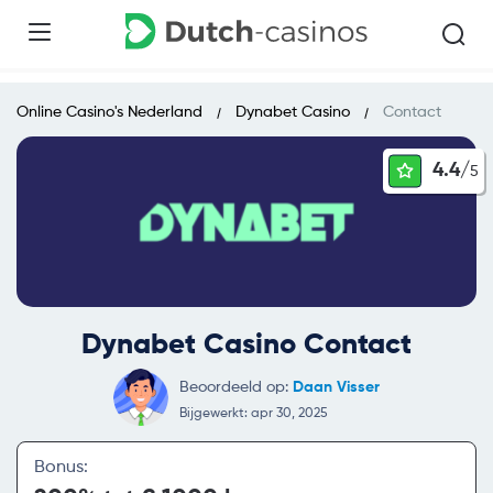
Online Casino's Nederland
Dynabet Casino
Contact
4.4/
5
Dynabet Casino Contact
Beoordeeld op:
Daan Visser
Bijgewerkt: apr 30, 2025
Bonus: