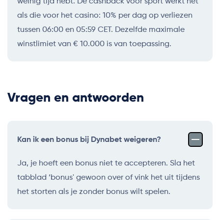
weinig tijd hebt. De cashback voor sport werkt net
als die voor het casino: 10% per dag op verliezen
tussen 06:00 en 05:59 CET. Dezelfde maximale
winstlimiet van € 10.000 is van toepassing.
Vragen en antwoorden
Kan ik een bonus bij Dynabet weigeren?
Ja, je hoeft een bonus niet te accepteren. Sla het
tabblad ‘bonus' gewoon over of vink het uit tijdens
het storten als je zonder bonus wilt spelen.