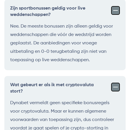
Zijn sportbonussen geldig voor live
weddenschappen?
Nee. De meeste bonussen zijn alleen geldig voor
weddenschappen die vóór de wedstrijd worden
geplaatst. De aanbiedingen voor vroege
uitbetaling en 0-0 terugbetaling zijn niet van
toepassing op live weddenschappen.
Wat gebeurt er als ik met cryptovaluta
stort?
Dynabet vermeldt geen specifieke bonusregels
voor cryptovaluta. Maar er kunnen algemene
voorwaarden van toepassing zijn, dus controleer
voordat je gaat spelen of je crypto-storting in