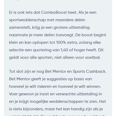
Er is ook iets dat ComboBoost heet. Als je een
sportweddenschap met meerdere delen
samenstelt, krijg je een grotere uitbetaling
naarmate je meer delen toevoegt. De boost begint
klein en kan oplopen tot 100% extra, zolang elke
selectie een quotering van 1,40 of hoger heeft. Dit
geldt voor alle sporten, niet alleen voor voetbal.
Tot slot zijn er nog Bet Mentor en Sports Cashback.
Bet Mentor geeft je suggesties op basis van
hoeveel je wilt riskeren en hoeveel je wilt winnen.
Voer gewoon je inzet en verwachte uitbetaling in
en je krijgt mogelijke weddenschappen te zien. Het
is niets bijzonders, maar het kan handig zijn als je