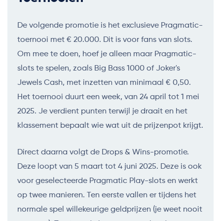
De volgende promotie is het exclusieve Pragmatic-
toernooi met € 20.000. Dit is voor fans van slots.
Om mee te doen, hoef je alleen maar Pragmatic-
slots te spelen, zoals Big Bass 1000 of Joker's
Jewels Cash, met inzetten van minimaal € 0,50.
Het toernooi duurt een week, van 24 april tot 1 mei
2025. Je verdient punten terwijl je draait en het
klassement bepaalt wie wat uit de prijzenpot krijgt.
Direct daarna volgt de Drops & Wins-promotie.
Deze loopt van 5 maart tot 4 juni 2025. Deze is ook
voor geselecteerde Pragmatic Play-slots en werkt
op twee manieren. Ten eerste vallen er tijdens het
normale spel willekeurige geldprijzen (je weet nooit