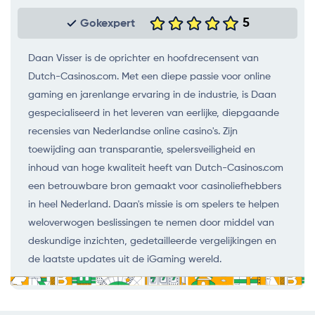
5
Gokexpert
Daan Visser is de oprichter en hoofdrecensent van
Dutch-Casinos.com. Met een diepe passie voor online
gaming en jarenlange ervaring in de industrie, is Daan
gespecialiseerd in het leveren van eerlijke, diepgaande
recensies van Nederlandse online casino's. Zijn
toewijding aan transparantie, spelersveiligheid en
inhoud van hoge kwaliteit heeft van Dutch-Casinos.com
een betrouwbare bron gemaakt voor casinoliefhebbers
in heel Nederland. Daan's missie is om spelers te helpen
weloverwogen beslissingen te nemen door middel van
deskundige inzichten, gedetailleerde vergelijkingen en
de laatste updates uit de iGaming wereld.