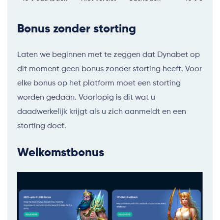
Bonus zonder storting
Laten we beginnen met te zeggen dat Dynabet op
dit moment geen bonus zonder storting heeft. Voor
elke bonus op het platform moet een storting
worden gedaan. Voorlopig is dit wat u
daadwerkelijk krijgt als u zich aanmeldt en een
storting doet.
Welkomstbonus