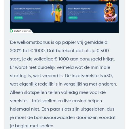
De welkomstbonus is op papier vrij gemiddeld:
200% tot € 1000. Dat betekent dat als je € 500
stort, je de volledige € 1000 aan bonusgeld krijgt.
Er wordt niet duidelijk vermeld wat de minimale
storting is, wat vreemd is. De inzetvereiste is x30,
wat eigenlijk redelijk is in vergelijking met anderen.
Alleen slotspellen tellen volledig mee voor de
vereiste – tafelspellen en live casino helpen
helemaal niet. Een paar slots zijn uitgesloten, dus
je moet de bonusvoorwaarden doorlezen voordat
je begint met spelen.