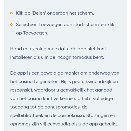
Klik op ‘Delen’ onderaan het scherm.
Selecteer ‘Toevoegen aan startscherm’ en klik
op Toevoegen.
Houd er rekening mee dat u de app niet kunt
installeren als u in de incognitomodus bent.
De app is een geweldige manier om onderweg van
het casino te genieten. Hij is gebruiksvriendelijk en
responsief, waardoor u gemakkelijk het aanbod
van het casino kunt verkennen. U hebt volledige
toegang tot de bonuspromoties, de
spelbibliotheek en de casinokassa. Stortingen en
opnames zijn vrij eenvoudig als u de app gebruikt.