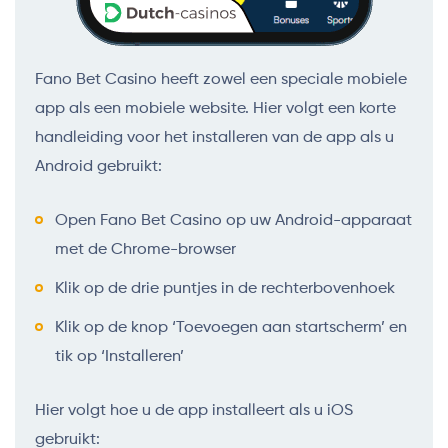
Fano Bet Casino heeft zowel een speciale mobiele
app als een mobiele website. Hier volgt een korte
handleiding voor het installeren van de app als u
Android gebruikt:
Open Fano Bet Casino op uw Android-apparaat
met de Chrome-browser
Klik op de drie puntjes in de rechterbovenhoek
Klik op de knop ‘Toevoegen aan startscherm’ en
tik op ‘Installeren’
Hier volgt hoe u de app installeert als u iOS
gebruikt: