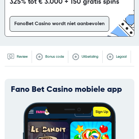
325% tot € 3.000 + 150 gratis spins
FanoBet Casino wordt niet aanbevolen
Review
Bonus code
Uitbetaling
Legaal
Fano Bet Casino mobiele app