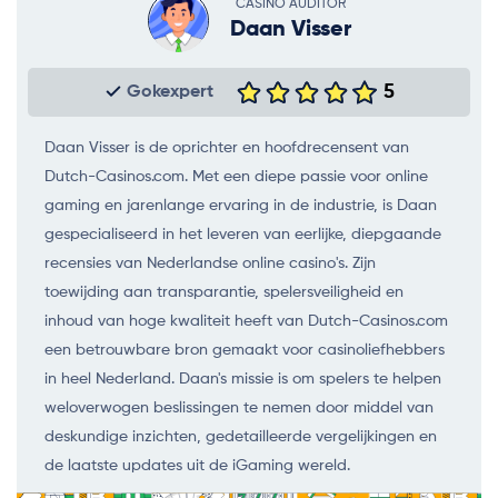
CASINO AUDITOR
Daan Visser
5
Gokexpert
Daan Visser is de oprichter en hoofdrecensent van
Dutch-Casinos.com. Met een diepe passie voor online
gaming en jarenlange ervaring in de industrie, is Daan
gespecialiseerd in het leveren van eerlijke, diepgaande
recensies van Nederlandse online casino's. Zijn
toewijding aan transparantie, spelersveiligheid en
inhoud van hoge kwaliteit heeft van Dutch-Casinos.com
een betrouwbare bron gemaakt voor casinoliefhebbers
in heel Nederland. Daan's missie is om spelers te helpen
weloverwogen beslissingen te nemen door middel van
deskundige inzichten, gedetailleerde vergelijkingen en
de laatste updates uit de iGaming wereld.