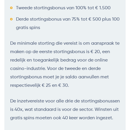
Tweede stortingsbonus van 100% tot € 1.500
Derde stortingsbonus van 75% tot € 500 plus 100
gratis spins
De minimale storting die vereist is om aanspraak te
maken op de eerste stortingsbonus is € 20, een
redelijk en toegankelijk bedrag voor de online
casino-industrie. Voor de tweede en derde
stortingsbonus moet je je saldo aanvullen met
respectievelijk € 25 en € 30.
De inzetvereiste voor alle drie de stortingsbonussen
is 40x, wat standaard is voor de sector. Winsten uit
gratis spins moeten ook 40 keer worden ingezet.