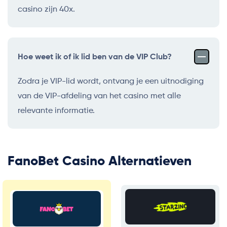
casino zijn 40x.
Hoe weet ik of ik lid ben van de VIP Club?
Zodra je VIP-lid wordt, ontvang je een uitnodiging
van de VIP-afdeling van het casino met alle
relevante informatie.
FanoBet Casino Alternatieven