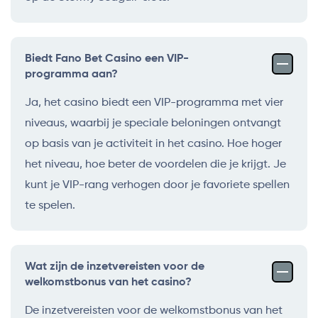
Biedt Fano Bet Casino een VIP-
programma aan?
Ja, het casino biedt een VIP-programma met vier
niveaus, waarbij je speciale beloningen ontvangt
op basis van je activiteit in het casino. Hoe hoger
het niveau, hoe beter de voordelen die je krijgt. Je
kunt je VIP-rang verhogen door je favoriete spellen
te spelen.
Wat zijn de inzetvereisten voor de
welkomstbonus van het casino?
De inzetvereisten voor de welkomstbonus van het