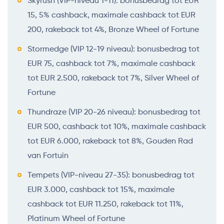
Skyrush (VIP-niveau 1-11): bonusbedrag tot EUR
15, 5% cashback, maximale cashback tot EUR
200, rakeback tot 4%, Bronze Wheel of Fortune
Stormedge (VIP 12-19 niveau): bonusbedrag tot
EUR 75, cashback tot 7%, maximale cashback
tot EUR 2.500, rakeback tot 7%, Silver Wheel of
Fortune
Thundraze (VIP 20-26 niveau): bonusbedrag tot
EUR 500, cashback tot 10%, maximale cashback
tot EUR 6.000, rakeback tot 8%, Gouden Rad
van Fortuin
Tempets (VIP-niveau 27-35): bonusbedrag tot
EUR 3.000, cashback tot 15%, maximale
cashback tot EUR 11.250, rakeback tot 11%,
Platinum Wheel of Fortune