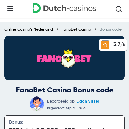
Online Casino's Nederland
FanoBet Casino
Bonus code
3.7/
5
FanoBet Casino Bonus code
Beoordeeld op:
Daan Visser
Bijgewerkt: sep 30, 2025
Bonus: