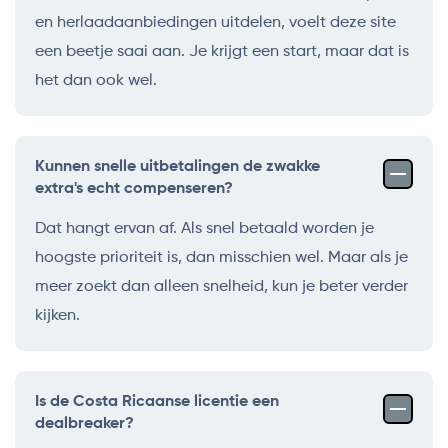
en herlaadaanbiedingen uitdelen, voelt deze site
een beetje saai aan. Je krijgt een start, maar dat is
het dan ook wel.
Kunnen snelle uitbetalingen de zwakke
extra's echt compenseren?
Dat hangt ervan af. Als snel betaald worden je
hoogste prioriteit is, dan misschien wel. Maar als je
meer zoekt dan alleen snelheid, kun je beter verder
kijken.
Is de Costa Ricaanse licentie een
dealbreaker?