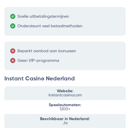
Snelle uitbetalingstermijnen
Ondersteunt veel betaalmethoden
Beperkt aanbod aan bonussen
Geen VIP-programma
Instant Casino Nederland
Website:
instantcasino.com
Speelautomaten:
1200+
Beschikbaar in Nederland:
Ja