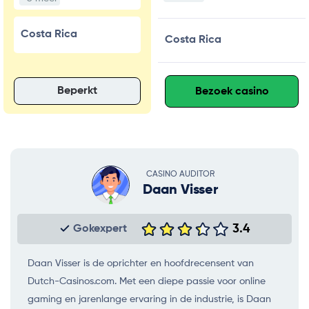
Costa Rica
Costa Rica
Beperkt
Bezoek casino
CASINO AUDITOR
Daan Visser
3.4
Gokexpert
Daan Visser is de oprichter en hoofdrecensent van
Dutch-Casinos.com. Met een diepe passie voor online
gaming en jarenlange ervaring in de industrie, is Daan