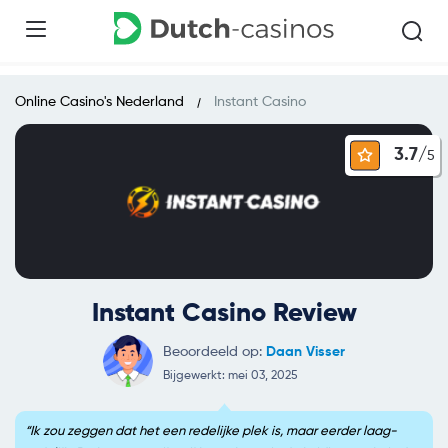
Online Casino's Nederland
Instant Casino
3.7/
5
Instant Casino Review
Beoordeeld op:
Daan Visser
Bijgewerkt: mei 03, 2025
Ik zou zeggen dat het een redelijke plek is, maar eerder laag-