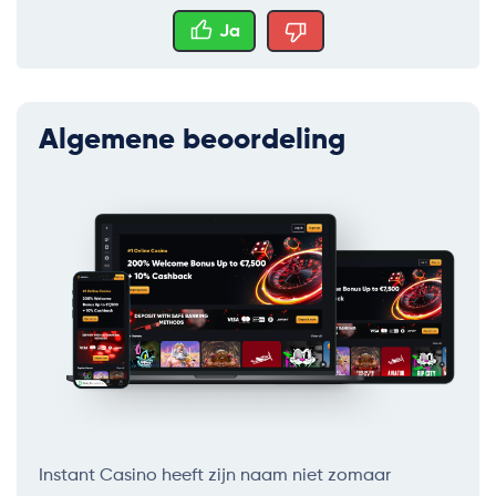
Ja
Algemene beoordeling
Instant Casino heeft zijn naam niet zomaar