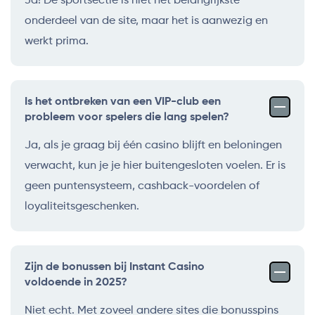
Ja! De sportsectie is niet het belangrijkste
onderdeel van de site, maar het is aanwezig en
werkt prima.
Is het ontbreken van een VIP-club een
probleem voor spelers die lang spelen?
Ja, als je graag bij één casino blijft en beloningen
verwacht, kun je je hier buitengesloten voelen. Er is
geen puntensysteem, cashback-voordelen of
loyaliteitsgeschenken.
Zijn de bonussen bij Instant Casino
voldoende in 2025?
Niet echt. Met zoveel andere sites die bonusspins