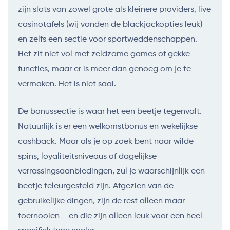
zijn slots van zowel grote als kleinere providers, live
casinotafels (wij vonden de blackjackopties leuk)
en zelfs een sectie voor sportweddenschappen.
Het zit niet vol met zeldzame games of gekke
functies, maar er is meer dan genoeg om je te
vermaken. Het is niet saai.
De bonussectie is waar het een beetje tegenvalt.
Natuurlijk is er een welkomstbonus en wekelijkse
cashback. Maar als je op zoek bent naar wilde
spins, loyaliteitsniveaus of dagelijkse
verrassingsaanbiedingen, zul je waarschijnlijk een
beetje teleurgesteld zijn. Afgezien van de
gebruikelijke dingen, zijn de rest alleen maar
toernooien – en die zijn alleen leuk voor een heel