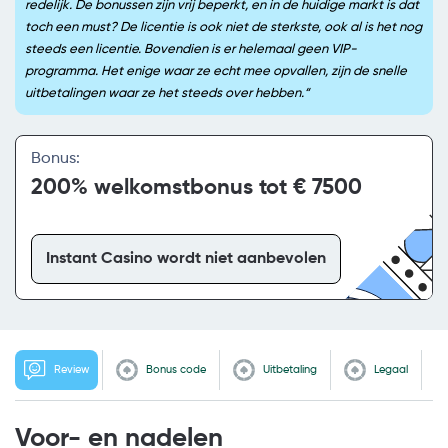
redelijk. De bonussen zijn vrij beperkt, en in de huidige markt is dat
toch een must? De licentie is ook niet de sterkste, ook al is het nog
steeds een licentie. Bovendien is er helemaal geen VIP-
programma. Het enige waar ze echt mee opvallen, zijn de snelle
uitbetalingen waar ze het steeds over hebben.
Bonus:
200% welkomstbonus tot € 7500
Instant Casino wordt niet aanbevolen
Review
Bonus code
Uitbetaling
Legaal
Voor- en nadelen