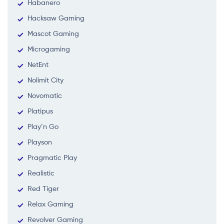
Habanero
Hacksaw Gaming
Mascot Gaming
Microgaming
NetEnt
Nolimit City
Novomatic
Platipus
Play’n Go
Playson
Pragmatic Play
Realistic
Red Tiger
Relax Gaming
Revolver Gaming