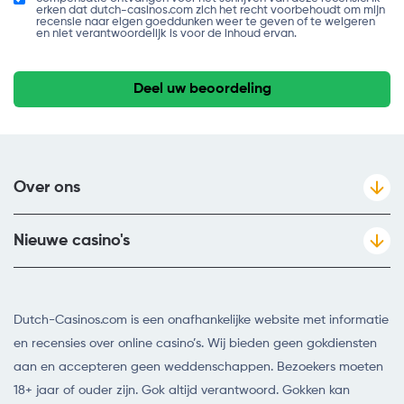
erken dat dutch-casinos.com zich het recht voorbehoudt om mijn
recensie naar eigen goeddunken weer te geven of te weigeren
en niet verantwoordelijk is voor de inhoud ervan.
Over ons
Nieuwe casino's
Dutch-Casinos.com is een onafhankelijke website met informatie
en recensies over online casino’s. Wij bieden geen gokdiensten
aan en accepteren geen weddenschappen. Bezoekers moeten
18+ jaar of ouder zijn. Gok altijd verantwoord. Gokken kan