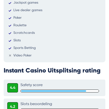
Jackpot games
Live dealer games
Poker
Roulette
Scratchcards
Slots
Sports Betting
Video Poker
Instant Casino Uitsplitsing rating
Safety score
4.4
Slots beoordeling
4.2