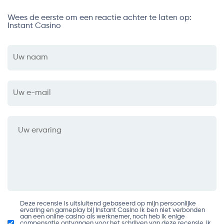
Wees de eerste om een reactie achter te laten op:
Instant Casino
Deze recensie is uitsluitend gebaseerd op mijn persoonlijke
ervaring en gameplay bij Instant Casino Ik ben niet verbonden
aan een online casino als werknemer, noch heb ik enige
compensatie ontvangen voor het schrijven van deze recensie. Ik