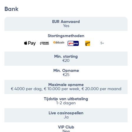
Bank
EUR Aanvaard
Yes
Stortingsmethoden
5+
Min. storting
€20
Min. Opname
€25
Maximale opname
€ 4000 per dag, € 10.000 per week, € 20.000 per maand
Tijdstip van uitbetaling
1-2 dagen
Live casinospellen
Ja
VIP Club
Nee