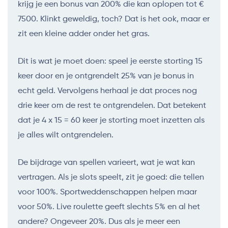
krijg je een bonus van 200% die kan oplopen tot €
7500. Klinkt geweldig, toch? Dat is het ook, maar er
zit een kleine adder onder het gras.
Dit is wat je moet doen: speel je eerste storting 15
keer door en je ontgrendelt 25% van je bonus in
echt geld. Vervolgens herhaal je dat proces nog
drie keer om de rest te ontgrendelen. Dat betekent
dat je 4 x 15 = 60 keer je storting moet inzetten als
je alles wilt ontgrendelen.
De bijdrage van spellen varieert, wat je wat kan
vertragen. Als je slots speelt, zit je goed: die tellen
voor 100%. Sportweddenschappen helpen maar
voor 50%. Live roulette geeft slechts 5% en al het
andere? Ongeveer 20%. Dus als je meer een