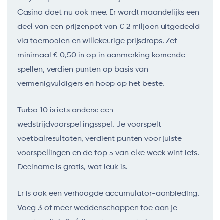
Casino doet nu ook mee. Er wordt maandelijks een
deel van een prijzenpot van € 2 miljoen uitgedeeld
via toernooien en willekeurige prijsdrops. Zet
minimaal € 0,50 in op in aanmerking komende
spellen, verdien punten op basis van
vermenigvuldigers en hoop op het beste.
Turbo 10 is iets anders: een
wedstrijdvoorspellingsspel. Je voorspelt
voetbalresultaten, verdient punten voor juiste
voorspellingen en de top 5 van elke week wint iets.
Deelname is gratis, wat leuk is.
Er is ook een verhoogde accumulator-aanbieding.
Voeg 3 of meer weddenschappen toe aan je