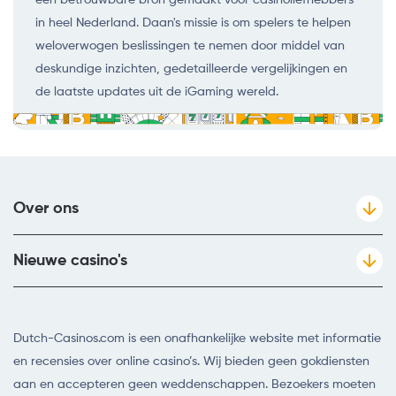
een betrouwbare bron gemaakt voor casinoliefhebbers
in heel Nederland. Daan's missie is om spelers te helpen
weloverwogen beslissingen te nemen door middel van
deskundige inzichten, gedetailleerde vergelijkingen en
de laatste updates uit de iGaming wereld.
Over ons
Nieuwe casino's
Dutch-Casinos.com is een onafhankelijke website met informatie
en recensies over online casino’s. Wij bieden geen gokdiensten
aan en accepteren geen weddenschappen. Bezoekers moeten