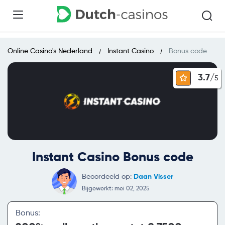
Online Casino's Nederland
Instant Casino
Bonus code
3.7/
5
Instant Casino Bonus code
Beoordeeld op:
Daan Visser
Bijgewerkt: mei 02, 2025
Bonus: