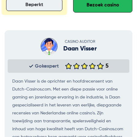
Beperkt
Bezoek casino
CASINO AUDITOR
Daan Visser
5
Gokexpert
Daan Visser is de oprichter en hoofdrecensent van
Dutch-Casinos.com. Met een diepe passie voor online
gaming en jarenlange ervaring in de industrie, is Daan
gespecialiseerd in het leveren van eerlijke, diepgaande
recensies van Nederlandse online casino's. Zijn
toewijding aan transparantie, spelersveiligheid en
inhoud van hoge kwaliteit heeft van Dutch-Casinos.com