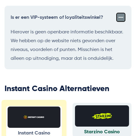
Is er een VIP-systeem of loyaliteitswinkel?
Hierover is geen openbare informatie beschikbaar.
We hebben op de website niets gevonden over
niveaus, voordelen of punten. Misschien is het
alleen op uitnodiging, maar dat is onduidelijk.
Instant Casino Alternatieven
Starzino Casino
Instant Casino