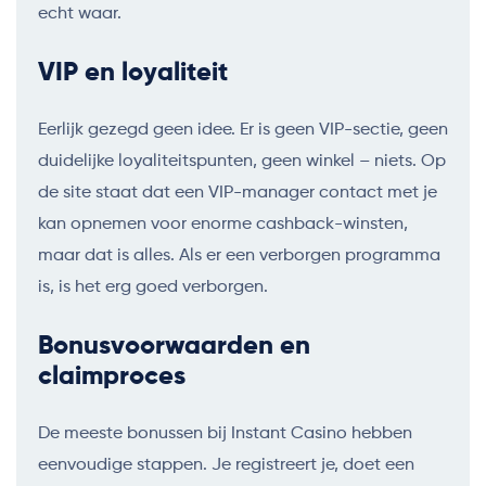
echt waar.
VIP en loyaliteit
Eerlijk gezegd geen idee. Er is geen VIP-sectie, geen
duidelijke loyaliteitspunten, geen winkel – niets. Op
de site staat dat een VIP-manager contact met je
kan opnemen voor enorme cashback-winsten,
maar dat is alles. Als er een verborgen programma
is, is het erg goed verborgen.
Bonusvoorwaarden en
claimproces
De meeste bonussen bij Instant Casino hebben
eenvoudige stappen. Je registreert je, doet een