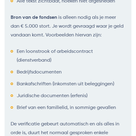
Alle tekst zichtbaar, hoeken niet afgesneden
Bron van de fondsen
is alleen nodig als je meer
dan € 5.000 stort. Je wordt gevraagd waar je geld
vandaan komt. Voorbeelden hiervan zijn:
Een loonstrook of arbeidscontract
(dienstverband)
Bedrijfsdocumenten
Bankafschriften (inkomsten uit beleggingen)
Juridische documenten (erfenis)
Brief van een familielid, in sommige gevallen
De verificatie gebeurt automatisch en als alles in
orde is, duurt het normaal gesproken enkele