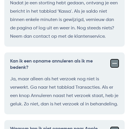
Nadat je een storting hebt gedaan, ontvang je een
bericht in het tabblad ‘Kassa'. Als je saldo niet
binnen enkele minuten is gewijzigd, vernieuw dan
de pagina of log uit en weer in. Nog steeds niets?
Neem dan contact op met de klantenservice.
Kan ik een opname annuleren als ik me
bedenk?
Ja, maar alleen als het verzoek nog niet is
verwerkt. Ga naar het tabblad Transacties. Als er
een knop Annuleren naast het verzoek staat, heb je
geluk. Zo niet, dan is het verzoek al in behandeling.
Waarom kan ik niet opnemen naar Apple