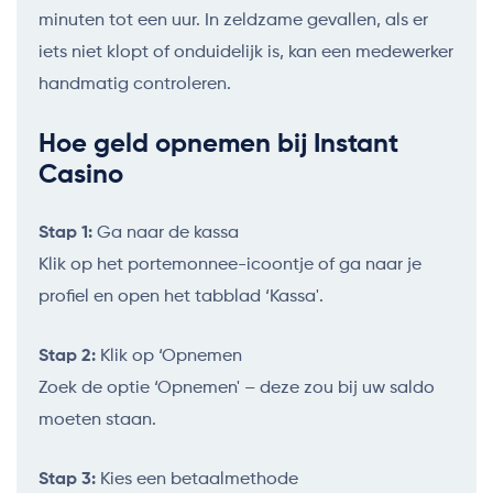
minuten tot een uur. In zeldzame gevallen, als er
iets niet klopt of onduidelijk is, kan een medewerker
handmatig controleren.
Hoe geld opnemen bij Instant
Casino
Stap 1:
Ga naar de kassa
Klik op het portemonnee-icoontje of ga naar je
profiel en open het tabblad ‘Kassa'.
Stap 2:
Klik op ‘Opnemen
Zoek de optie ‘Opnemen' – deze zou bij uw saldo
moeten staan.
Stap 3:
Kies een betaalmethode