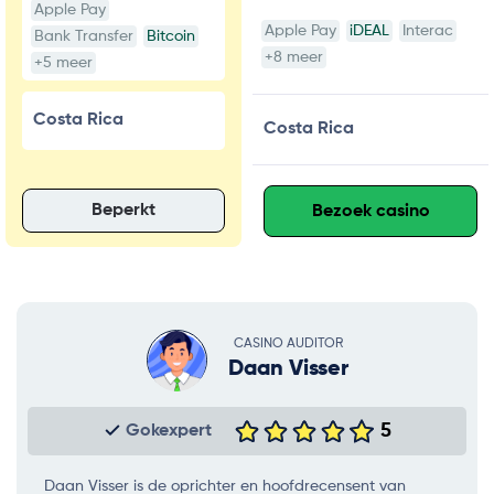
Apple Pay
Apple Pay
iDEAL
Interac
Bank Transfer
Bitcoin
+8 meer
+5 meer
Costa Rica
Costa Rica
Beperkt
Bezoek casino
CASINO AUDITOR
Daan Visser
5
Gokexpert
Daan Visser is de oprichter en hoofdrecensent van