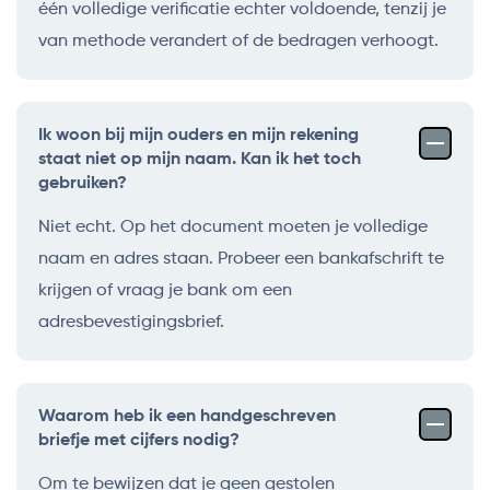
één volledige verificatie echter voldoende, tenzij je
van methode verandert of de bedragen verhoogt.
Ik woon bij mijn ouders en mijn rekening
staat niet op mijn naam. Kan ik het toch
gebruiken?
Niet echt. Op het document moeten je volledige
naam en adres staan. Probeer een bankafschrift te
krijgen of vraag je bank om een
adresbevestigingsbrief.
Waarom heb ik een handgeschreven
briefje met cijfers nodig?
Om te bewijzen dat je geen gestolen