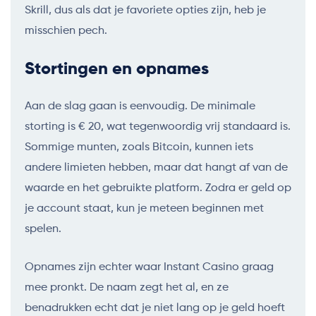
Skrill, dus als dat je favoriete opties zijn, heb je
misschien pech.
Stortingen en opnames
Aan de slag gaan is eenvoudig. De minimale
storting is € 20, wat tegenwoordig vrij standaard is.
Sommige munten, zoals Bitcoin, kunnen iets
andere limieten hebben, maar dat hangt af van de
waarde en het gebruikte platform. Zodra er geld op
je account staat, kun je meteen beginnen met
spelen.
Opnames zijn echter waar Instant Casino graag
mee pronkt. De naam zegt het al, en ze
benadrukken echt dat je niet lang op je geld hoeft