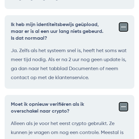
Ik heb mijn identiteitsbewijs geüpload,
maar er is al een uur lang niets gebeurd.
Is dat normaal?
Ja. Zelfs als het systeem snel is, heeft het soms wat
meer tijd nodig. Als er na 2 uur nog geen update is,
ga dan naar het tabblad Documenten of neem
contact op met de klantenservice.
Moet ik opnieuw verifiëren als ik
overschakel naar crypto?
Alleen als je voor het eerst crypto gebruikt. Ze
kunnen je vragen om nog een controle. Meestal is