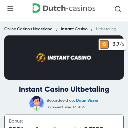
Online Casino's Nederland
Instant Casino
Uitbetaling
3.7/
5
Instant Casino Uitbetaling
Beoordeeld op:
Daan Visser
Bijgewerkt: mei 02, 2025
Bonus: