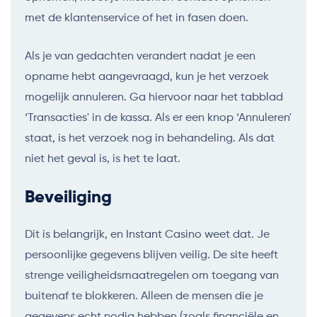
met de klantenservice of het in fasen doen.
Als je van gedachten verandert nadat je een
opname hebt aangevraagd, kun je het verzoek
mogelijk annuleren. Ga hiervoor naar het tabblad
‘Transacties' in de kassa. Als er een knop ‘Annuleren'
staat, is het verzoek nog in behandeling. Als dat
niet het geval is, is het te laat.
Beveiliging
Dit is belangrijk, en Instant Casino weet dat. Je
persoonlijke gegevens blijven veilig. De site heeft
strenge veiligheidsmaatregelen om toegang van
buitenaf te blokkeren. Alleen de mensen die je
gegevens echt nodig hebben (zoals financiële en