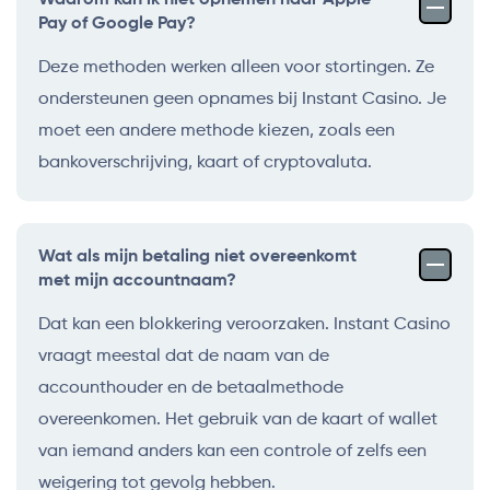
Pay of Google Pay?
Deze methoden werken alleen voor stortingen. Ze
ondersteunen geen opnames bij Instant Casino. Je
moet een andere methode kiezen, zoals een
bankoverschrijving, kaart of cryptovaluta.
Wat als mijn betaling niet overeenkomt
met mijn accountnaam?
Dat kan een blokkering veroorzaken. Instant Casino
vraagt meestal dat de naam van de
accounthouder en de betaalmethode
overeenkomen. Het gebruik van de kaart of wallet
van iemand anders kan een controle of zelfs een
weigering tot gevolg hebben.