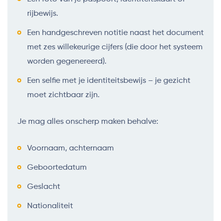
rijbewijs.
Een handgeschreven notitie naast het document
met zes willekeurige cijfers (die door het systeem
worden gegenereerd).
Een selfie met je identiteitsbewijs – je gezicht
moet zichtbaar zijn.
Je mag alles onscherp maken behalve:
Voornaam, achternaam
Geboortedatum
Geslacht
Nationaliteit