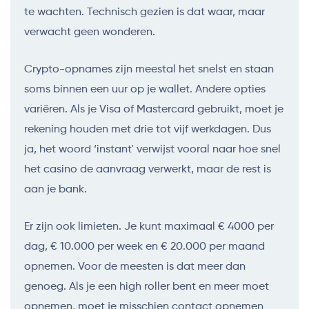
te wachten. Technisch gezien is dat waar, maar
verwacht geen wonderen.
Crypto-opnames zijn meestal het snelst en staan
soms binnen een uur op je wallet. Andere opties
variëren. Als je Visa of Mastercard gebruikt, moet je
rekening houden met drie tot vijf werkdagen. Dus
ja, het woord ‘instant' verwijst vooral naar hoe snel
het casino de aanvraag verwerkt, maar de rest is
aan je bank.
Er zijn ook limieten. Je kunt maximaal € 4000 per
dag, € 10.000 per week en € 20.000 per maand
opnemen. Voor de meesten is dat meer dan
genoeg. Als je een high roller bent en meer moet
opnemen, moet je misschien contact opnemen