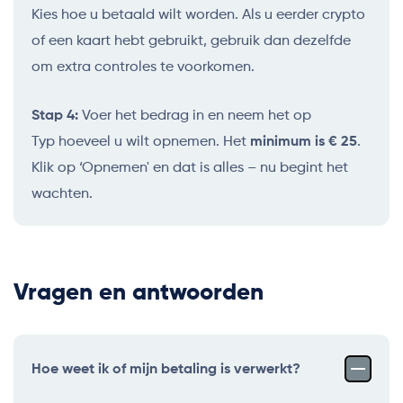
Kies hoe u betaald wilt worden. Als u eerder crypto
of een kaart hebt gebruikt, gebruik dan dezelfde
om extra controles te voorkomen.
Stap 4:
Voer het bedrag in en neem het op
Typ hoeveel u wilt opnemen. Het
minimum is
€ 25
.
Klik op ‘Opnemen' en dat is alles – nu begint het
wachten.
Vragen en antwoorden
Hoe weet ik of mijn betaling is verwerkt?