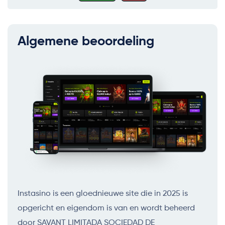
Algemene beoordeling
Instasino is een gloednieuwe site die in 2025 is
opgericht en eigendom is van en wordt beheerd
door SAVANT LIMITADA SOCIEDAD DE