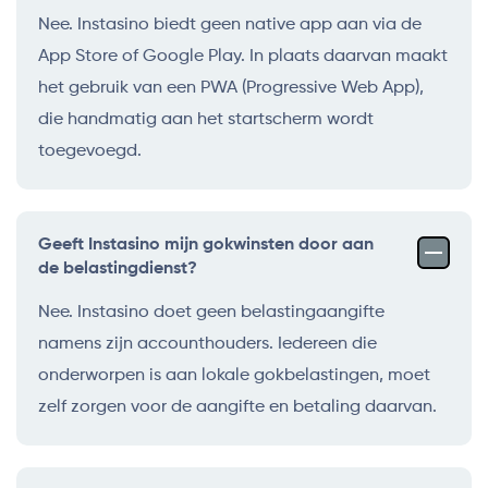
Nee. Instasino biedt geen native app aan via de
App Store of Google Play. In plaats daarvan maakt
het gebruik van een PWA (Progressive Web App),
die handmatig aan het startscherm wordt
toegevoegd.
Geeft Instasino mijn gokwinsten door aan
de belastingdienst?
Nee. Instasino doet geen belastingaangifte
namens zijn accounthouders. Iedereen die
onderworpen is aan lokale gokbelastingen, moet
zelf zorgen voor de aangifte en betaling daarvan.