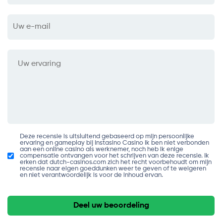
Deze recensie is uitsluitend gebaseerd op mijn persoonlijke
ervaring en gameplay bij Instasino Casino Ik ben niet verbonden
aan een online casino als werknemer, noch heb ik enige
compensatie ontvangen voor het schrijven van deze recensie. Ik
erken dat dutch-casinos.com zich het recht voorbehoudt om mijn
recensie naar eigen goeddunken weer te geven of te weigeren
en niet verantwoordelijk is voor de inhoud ervan.