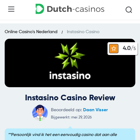
Online Casino's Nederland
Instasino Casino
4.0/
5
Instasino Casino Review
Beoordeeld op:
Daan Visser
Bijgewerkt: mei 29, 2026
“Persoonlijk vind ik het een eenvoudig casino dat aan alle