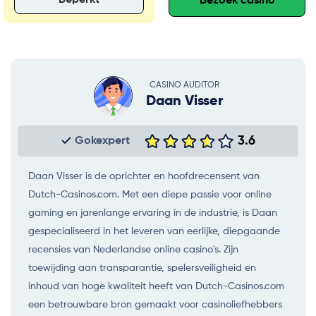
Bezoek casino
CASINO AUDITOR
Daan Visser
3.6
Gokexpert
Daan Visser is de oprichter en hoofdrecensent van
Dutch-Casinos.com. Met een diepe passie voor online
gaming en jarenlange ervaring in de industrie, is Daan
gespecialiseerd in het leveren van eerlijke, diepgaande
recensies van Nederlandse online casino's. Zijn
toewijding aan transparantie, spelersveiligheid en
inhoud van hoge kwaliteit heeft van Dutch-Casinos.com
een betrouwbare bron gemaakt voor casinoliefhebbers