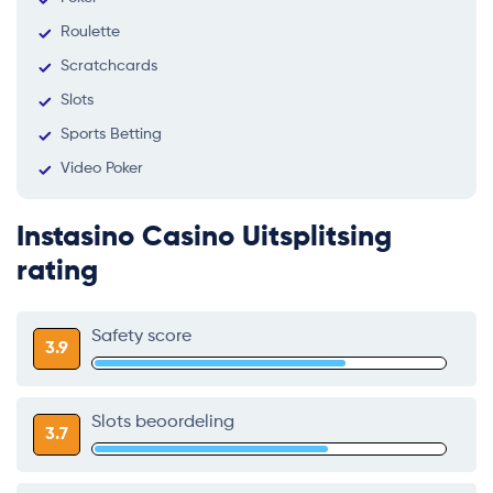
Roulette
Scratchcards
Slots
Sports Betting
Video Poker
Instasino Casino Uitsplitsing
rating
Safety score
3.9
Slots beoordeling
3.7