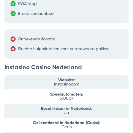
PWA-app
Breed spelaanbod
Onbekende licentie
Slechte hulpmiddelen voor verantwoord gokken
Instasino Casino Nederland
Website:
instasino.com
Speelautomaten:
5,000+
Beschikbaar in Nederland:
Ja
Gelicentieerd in Nederland (Cruks):
Geen