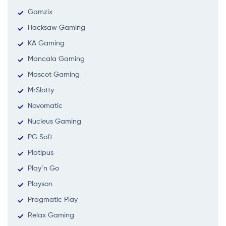
Gamzix
Hacksaw Gaming
KA Gaming
Mancala Gaming
Mascot Gaming
MrSlotty
Novomatic
Nucleus Gaming
PG Soft
Platipus
Play’n Go
Playson
Pragmatic Play
Relax Gaming