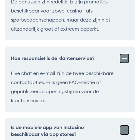
De bonussen zijn redelijk. Er zijn promoties
beschikbaar voor zowel casino- als
sportweddenschappen, maar deze zijn niet
uitzonderlijk groot of extreem beperkt.
Hoe responsief is de klantenservice?
Live chat en e-mail zijn de twee beschikbare
contactopties. Er is geen FAQ-sectie of
gepubliceerde openingstijden voor de
klantenservice.
Is de mobiele app van Instasino
beschikbaar via app stores?