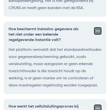
kansspelwetgeving. Het is niet geregistreerd bij
CRUKS en heeft geen banden met de KSA.
Hoe beschermt Instasino gegevens als
het niet onder een bekende
regelgevende instantie valt?
Het platform vermeldt dat het standaardmethoden
voor gegevensbescherming gebruikt, zoals
versleuteling, maar aangezien er geen erkende
toezichthouder is die toezicht houdt op de
werking, is er geen manier om te controleren of
deze maatregelen regelmatig worden toegepast.
Hoe werkt het zelfuitsluitingsproces bij