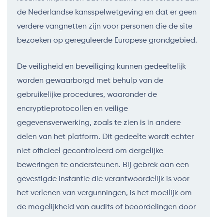
de Nederlandse kansspelwetgeving en dat er geen
verdere vangnetten zijn voor personen die de site
bezoeken op gereguleerde Europese grondgebied.
De veiligheid en beveiliging kunnen gedeeltelijk
worden gewaarborgd met behulp van de
gebruikelijke procedures, waaronder de
encryptieprotocollen en veilige
gegevensverwerking, zoals te zien is in andere
delen van het platform. Dit gedeelte wordt echter
niet officieel gecontroleerd om dergelijke
beweringen te ondersteunen. Bij gebrek aan een
gevestigde instantie die verantwoordelijk is voor
het verlenen van vergunningen, is het moeilijk om
de mogelijkheid van audits of beoordelingen door