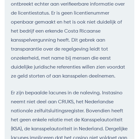
ontbreekt echter aan verifieerbare informatie over
de licentiestatus. Er is geen licentienummer
openbaar gemaakt en het is ook niet duidelijk of
het bedrijf een erkende Costa Ricaanse
kansspelvergunning heeft. Dit gebrek aan
transparantie over de regelgeving leidt tot
onzekerheid, met name bij mensen die eerst
duidelijke juridische referenties willen zien voordat
ze geld storten of aan kansspelen deelnemen.
Er zijn bepaalde lacunes in de naleving. Instasino
neemt niet deel aan CRUKS, het Nederlandse
nationale zelfuitsluitingsregister. Bovendien heeft
het geen enkele relatie met de Kansspelautoriteit
(KSA), de kansspelautoriteit in Nederland. Dergelijke
lacunes impliceren dat het casino niet voldoet aan