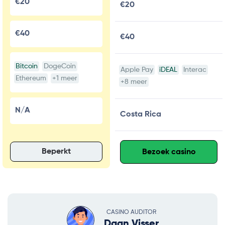
€20
€20
€40
€40
Bitcoin
DogeCoin
Apple Pay
iDEAL
Interac
Ethereum
+1 meer
+8 meer
N/A
Costa Rica
Beperkt
Bezoek casino
CASINO AUDITOR
Daan Visser