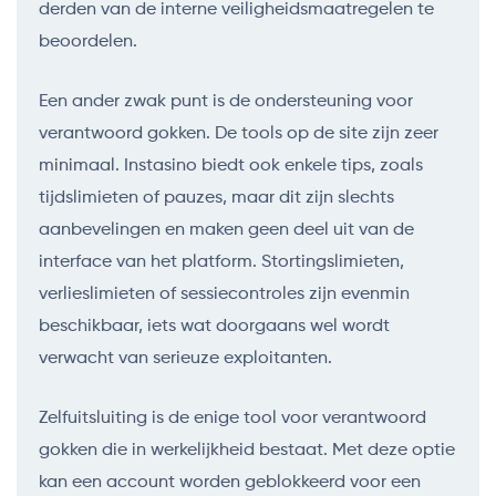
derden van de interne veiligheidsmaatregelen te
beoordelen.
Een ander zwak punt is de ondersteuning voor
verantwoord gokken. De tools op de site zijn zeer
minimaal. Instasino biedt ook enkele tips, zoals
tijdslimieten of pauzes, maar dit zijn slechts
aanbevelingen en maken geen deel uit van de
interface van het platform. Stortingslimieten,
verlieslimieten of sessiecontroles zijn evenmin
beschikbaar, iets wat doorgaans wel wordt
verwacht van serieuze exploitanten.
Zelfuitsluiting is de enige tool voor verantwoord
gokken die in werkelijkheid bestaat. Met deze optie
kan een account worden geblokkeerd voor een