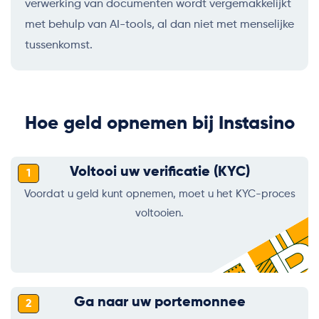
verwerking van documenten wordt vergemakkelijkt
met behulp van AI-tools, al dan niet met menselijke
tussenkomst.
Hoe geld opnemen bij Instasino
Voltooi uw verificatie (KYC)
1
Voordat u geld kunt opnemen, moet u het KYC-proces
voltooien.
Ga naar uw portemonnee
2