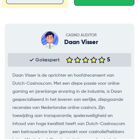
CASINO AUDITOR
Daan Visser
5
Gokexpert
Daan Visser is de oprichter en hoofdrecensent van
Dutch-Casinos.com. Met een diepe passie voor online
gaming en jarenlange ervaring in de industrie, is Daan
gespecialiseerd in het leveren van eerlijke, diepgaande
recensies van Nederlandse online casino's. Zijn
toewijding aan transparantie, spelersveiligheid en
inhoud van hoge kwaliteit heeft van Dutch-Casinos.com
een betrouwbare bron gemaakt voor casinoliefhebbers