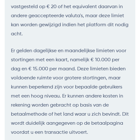
vastgesteld op € 20 of het equivalent daarvan in
andere geaccepteerde valuta's, maar deze limiet
kan worden gewijzigd indien het platform dit nodig
acht.
Er gelden dagelijkse en maandelijkse limieten voor
stortingen met een kaart, namelijk € 10.000 per
dag en € 15.000 per maand. Deze limieten bieden
voldoende ruimte voor grotere stortingen, maar
kunnen beperkend zijn voor bepaalde gebruikers
met een hoog niveau. Er kunnen andere kosten in
rekening worden gebracht op basis van de
betaalmethode of het land waar u zich bevindt. Dit
wordt duidelijk aangegeven op de betaalpagina
voordat u een transactie uitvoert.