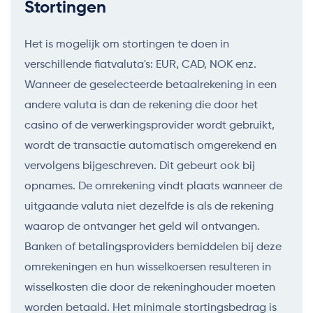
Stortingen
Het is mogelijk om stortingen te doen in
verschillende fiatvaluta's: EUR, CAD, NOK enz.
Wanneer de geselecteerde betaalrekening in een
andere valuta is dan de rekening die door het
casino of de verwerkingsprovider wordt gebruikt,
wordt de transactie automatisch omgerekend en
vervolgens bijgeschreven. Dit gebeurt ook bij
opnames. De omrekening vindt plaats wanneer de
uitgaande valuta niet dezelfde is als de rekening
waarop de ontvanger het geld wil ontvangen.
Banken of betalingsproviders bemiddelen bij deze
omrekeningen en hun wisselkoersen resulteren in
wisselkosten die door de rekeninghouder moeten
worden betaald. Het minimale stortingsbedrag is