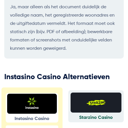
Ja, maar alleen als het document duidelijk de
volledige naam, het geregistreerde woonadres en
de uitgiftedatum vermeldt. Het formaat moet ook
statisch zijn (bijv. PDF of afbeelding); bewerkbare
formaten of screenshots met onduidelijke velden
kunnen worden geweigerd.
Instasino Casino Alternatieven
Starzino Casino
Instasino Casino