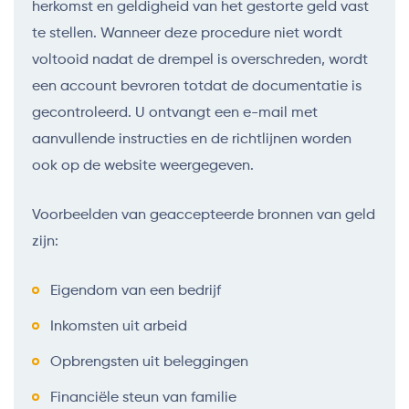
herkomst en geldigheid van het gestorte geld vast
te stellen. Wanneer deze procedure niet wordt
voltooid nadat de drempel is overschreden, wordt
een account bevroren totdat de documentatie is
gecontroleerd. U ontvangt een e-mail met
aanvullende instructies en de richtlijnen worden
ook op de website weergegeven.
Voorbeelden van geaccepteerde bronnen van geld
zijn:
Eigendom van een bedrijf
Inkomsten uit arbeid
Opbrengsten uit beleggingen
Financiële steun van familie