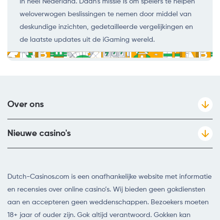
in heel Nederland. Daan's missie is om spelers te helpen
weloverwogen beslissingen te nemen door middel van
deskundige inzichten, gedetailleerde vergelijkingen en
de laatste updates uit de iGaming wereld.
Over ons
Nieuwe casino's
Dutch-Casinos.com is een onafhankelijke website met informatie
en recensies over online casino’s. Wij bieden geen gokdiensten
aan en accepteren geen weddenschappen. Bezoekers moeten
18+ jaar of ouder zijn. Gok altijd verantwoord. Gokken kan