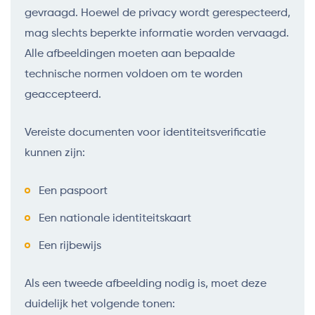
gevraagd. Hoewel de privacy wordt gerespecteerd,
mag slechts beperkte informatie worden vervaagd.
Alle afbeeldingen moeten aan bepaalde
technische normen voldoen om te worden
geaccepteerd.
Vereiste documenten voor identiteitsverificatie
kunnen zijn:
Een paspoort
Een nationale identiteitskaart
Een rijbewijs
Als een tweede afbeelding nodig is, moet deze
duidelijk het volgende tonen: