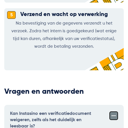
Verzend en wacht op verwerking
5
Na bevestiging van de gegevens verzendt u het
verzoek. Zodra het intern is goedgekeurd (wat enige
tijd kan duren, afhankelijk van uw verificatiestatus),
wordt de betaling verzonden.
Vragen en antwoorden
Kan Instasino een verificatiedocument
weigeren, zelfs als het duidelijk en
leesbaar is?