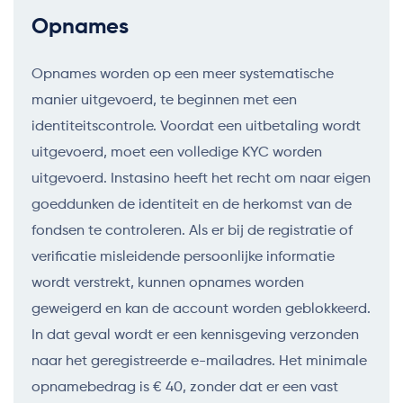
Opnames
Opnames worden op een meer systematische
manier uitgevoerd, te beginnen met een
identiteitscontrole. Voordat een uitbetaling wordt
uitgevoerd, moet een volledige KYC worden
uitgevoerd. Instasino heeft het recht om naar eigen
goeddunken de identiteit en de herkomst van de
fondsen te controleren. Als er bij de registratie of
verificatie misleidende persoonlijke informatie
wordt verstrekt, kunnen opnames worden
geweigerd en kan de account worden geblokkeerd.
In dat geval wordt er een kennisgeving verzonden
naar het geregistreerde e-mailadres. Het minimale
opnamebedrag is € 40, zonder dat er een vast