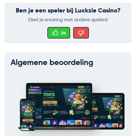
Ben je een speler bij Luckzie Casino?
Deel je ervaring met andere spelers!
Ja
Algemene beoordeling