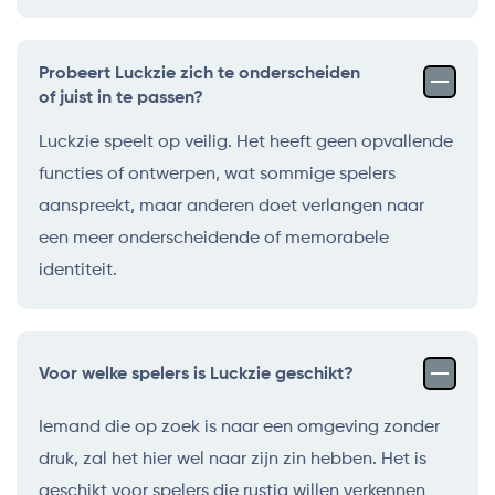
Probeert Luckzie zich te onderscheiden
of juist in te passen?
Luckzie speelt op veilig. Het heeft geen opvallende
functies of ontwerpen, wat sommige spelers
aanspreekt, maar anderen doet verlangen naar
een meer onderscheidende of memorabele
identiteit.
Voor welke spelers is Luckzie geschikt?
Iemand die op zoek is naar een omgeving zonder
druk, zal het hier wel naar zijn zin hebben. Het is
geschikt voor spelers die rustig willen verkennen