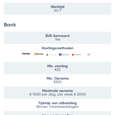
Werktijd
24/7
Bank
EUR Aanvaard
Yes
Stortingsmethoden
5+
Min. storting
€25
Min. Opname
€100
Maximale opname
€ 1000 per dag, per week € 2000
Tijdstip van uitbetaling
Binnen 3 bankwerkdagen