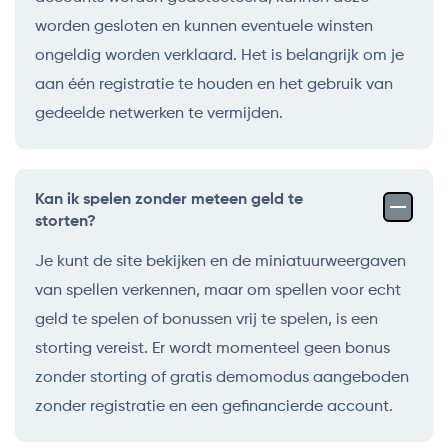
worden gesloten en kunnen eventuele winsten
ongeldig worden verklaard. Het is belangrijk om je
aan één registratie te houden en het gebruik van
gedeelde netwerken te vermijden.
Kan ik spelen zonder meteen geld te
storten?
Je kunt de site bekijken en de miniatuurweergaven
van spellen verkennen, maar om spellen voor echt
geld te spelen of bonussen vrij te spelen, is een
storting vereist. Er wordt momenteel geen bonus
zonder storting of gratis demomodus aangeboden
zonder registratie en een gefinancierde account.