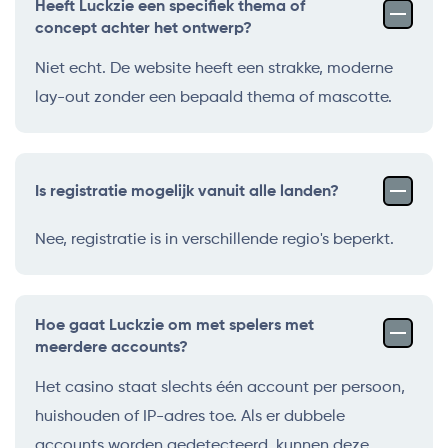
Heeft Luckzie een specifiek thema of
concept achter het ontwerp?
Niet echt. De website heeft een strakke, moderne
lay-out zonder een bepaald thema of mascotte.
Is registratie mogelijk vanuit alle landen?
Nee, registratie is in verschillende regio's beperkt.
Hoe gaat Luckzie om met spelers met
meerdere accounts?
Het casino staat slechts één account per persoon,
huishouden of IP-adres toe. Als er dubbele
accounts worden gedetecteerd, kunnen deze