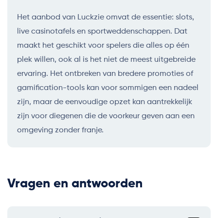
Het aanbod van Luckzie omvat de essentie: slots,
live casinotafels en sportweddenschappen. Dat
maakt het geschikt voor spelers die alles op één
plek willen, ook al is het niet de meest uitgebreide
ervaring. Het ontbreken van bredere promoties of
gamification-tools kan voor sommigen een nadeel
zijn, maar de eenvoudige opzet kan aantrekkelijk
zijn voor diegenen die de voorkeur geven aan een
omgeving zonder franje.
Vragen en antwoorden