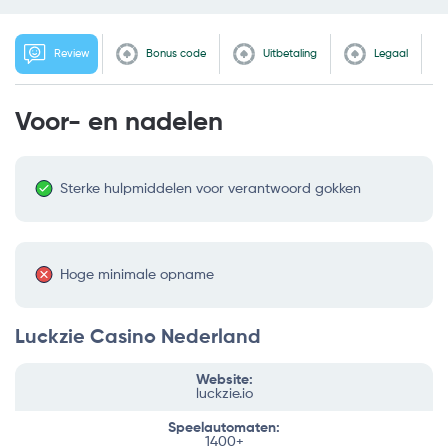
Review
Bonus code
Uitbetaling
Legaal
Voor- en nadelen
Sterke hulpmiddelen voor verantwoord gokken
Hoge minimale opname
Luckzie Casino Nederland
Website:
luckzie.io
Speelautomaten:
1400+