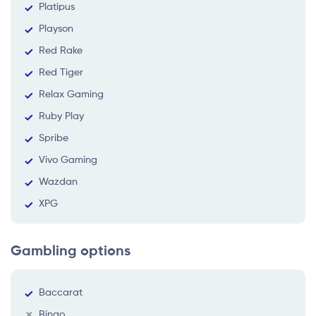
Platipus
Playson
Red Rake
Red Tiger
Relax Gaming
Ruby Play
Spribe
Vivo Gaming
Wazdan
XPG
Gambling options
Baccarat
Bingo