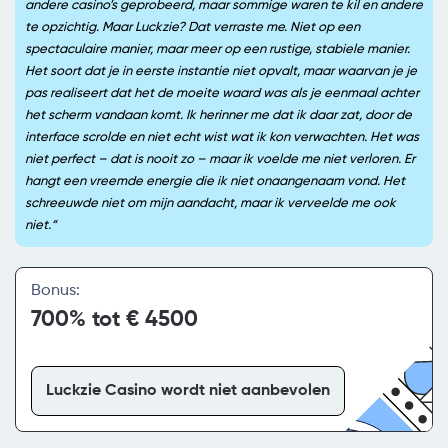
andere casino’s geprobeerd, maar sommige waren te kil en andere
te opzichtig. Maar Luckzie? Dat verraste me. Niet op een
spectaculaire manier, maar meer op een rustige, stabiele manier.
Het soort dat je in eerste instantie niet opvalt, maar waarvan je je
pas realiseert dat het de moeite waard was als je eenmaal achter
het scherm vandaan komt. Ik herinner me dat ik daar zat, door de
interface scrolde en niet echt wist wat ik kon verwachten. Het was
niet perfect – dat is nooit zo – maar ik voelde me niet verloren. Er
hangt een vreemde energie die ik niet onaangenaam vond. Het
schreeuwde niet om mijn aandacht, maar ik verveelde me ook
niet.
Bonus:
700% tot € 4500
Luckzie Casino wordt niet aanbevolen