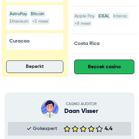
AstroPay
Bitcoin
Apple Pay
iDEAL
Interac
Ethereum
+5 meer
+8 meer
Curacao
Costa Rica
Beperkt
Bezoek casino
CASINO AUDITOR
Daan Visser
4.4
Gokexpert