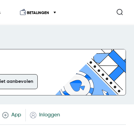
S
BETALINGEN
niet aanbevolen
App
Inloggen