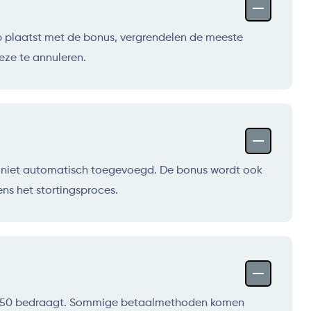
p plaatst met de bonus, vergrendelen de meeste
ze te annuleren.
eze niet automatisch toegevoegd. De bonus wordt ook
ens het stortingsproces.
l AUD 50 bedraagt. Sommige betaalmethoden komen