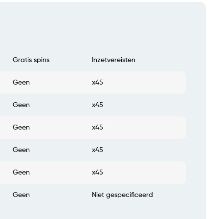
Gratis spins
Inzetvereisten
Geen
x45
Geen
x45
Geen
x45
Geen
x45
Geen
x45
Geen
Niet gespecificeerd