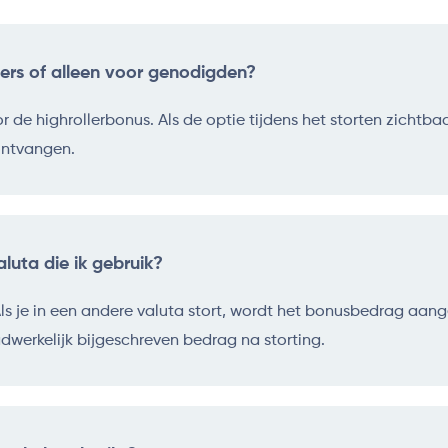
lers of alleen voor genodigden?
e highrollerbonus. Als de optie tijdens het storten zichtbaa
ontvangen.
luta die ik gebruik?
ls je in een andere valuta stort, wordt het bonusbedrag aang
adwerkelijk bijgeschreven bedrag na storting.