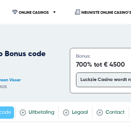
ONLINE CASINOS
NIEUWSTE ONLINE CASINO’
o Bonus code
Bonus:
700% tot € 4500
Luckzie Casino wordt 
aan Visser
 2025
code
Uitbetaling
Legaal
Contact