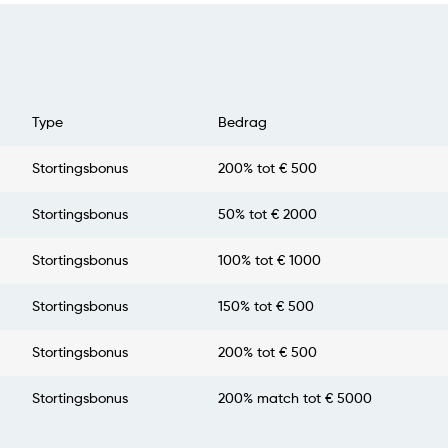
Type
Bedrag
Stortingsbonus
200% tot € 500
Stortingsbonus
50% tot € 2000
Stortingsbonus
100% tot € 1000
Stortingsbonus
150% tot € 500
Stortingsbonus
200% tot € 500
Stortingsbonus
200% match tot € 5000