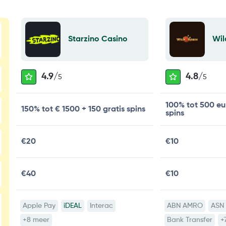
Starzino Casino
Wil
4.9/
4.8/
5
5
100% tot 500 eu
150% tot € 1500 + 150 gratis spins
spins
€20
€10
€40
€10
Apple Pay
iDEAL
Interac
ABN AMRO
ASN
+8 meer
Bank Transfer
+