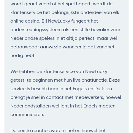
wordt geactiveerd of het spel hapert, wordt de
klantenservice het belangrijkste onderdeel van elk
online casino. Bij NewLucky fungeert het
ondersteuningssysteem als een stille bewaker voor
Nederlandse spelers: niet altijd perfect, maar wel
betrouwbaar aanwezig wanneer je dat vangnet
nodig hebt.
We hebben de klantenservice van NewLucky
getest, te beginnen met hun live chatfunctie. Deze
service is beschikbaar in het Engels en Duits en
brengt je snel in contact met medewerkers, hoewel
Nederlandstaligen wellicht in het Engels moeten
communiceren.
De eerste reacties waren snel en hoewel het