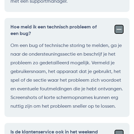
met een supportmanager.
Hoe meld ik een technisch probleem of
een bug?
Om een bug of technische storing te melden, ga je
naar de ondersteuningssectie en beschrijf je het
probleem zo gedetailleerd mogelijk. Vermeld je
gebruikersnaam, het apparaat dat je gebruikt, het
spel of de sectie waar het probleem zich voordoet
en eventuele foutmeldingen die je hebt ontvangen.
Screenshots of korte schermopnames kunnen erg
nuttig zijn om het probleem sneller op te lossen.
Is de klantenservice ook in het weekend