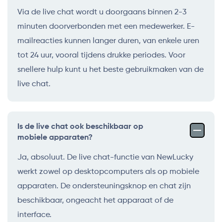
Via de live chat wordt u doorgaans binnen 2-3
minuten doorverbonden met een medewerker. E-
mailreacties kunnen langer duren, van enkele uren
tot 24 uur, vooral tijdens drukke periodes. Voor
snellere hulp kunt u het beste gebruikmaken van de
live chat.
Is de live chat ook beschikbaar op
mobiele apparaten?
Ja, absoluut. De live chat-functie van NewLucky
werkt zowel op desktopcomputers als op mobiele
apparaten. De ondersteuningsknop en chat zijn
beschikbaar, ongeacht het apparaat of de
interface.