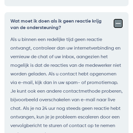
Wat moet ik doen als ik geen reactie krijg
van de ondersteuning?
Als u binnen een redelijke tijd geen reactie
ontvangt, controleer dan uw internetverbinding en
vernieuw de chat of uw inbox, aangezien het
mogelijk is dat de reacties van de medewerker niet
worden geladen. Als u contact hebt opgenomen
via e-mail, kijk dan in uw spam- of promotiemap.
Je kunt ook een andere contactmethode proberen,
bijvoorbeeld overschakelen van e-mail naar live
chat. Als je na 24 uur nog steeds geen reactie hebt
ontvangen, kun je je probleem escaleren door een
vervolgbericht te sturen of contact op te nemen