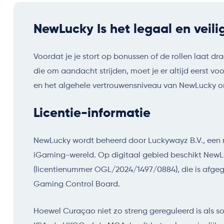
NewLucky Is het legaal en veili
Voordat je je stort op bonussen of de rollen laat dra
die om aandacht strijden, moet je er altijd eerst v
en het algehele vertrouwensniveau van NewLucky on
Licentie-informatie
NewLucky wordt beheerd door Luckywayz B.V., een n
iGaming-wereld. Op digitaal gebied beschikt NewLu
(licentienummer OGL/2024/1497/0884), die is afge
Gaming Control Board.
Hoewel Curaçao niet zo streng gereguleerd is als s