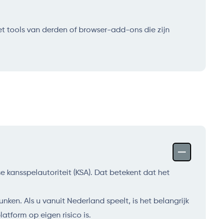
t tools van derden of browser-add-ons die zijn
 kansspelautoriteit (KSA). Dat betekent dat het
en. Als u vanuit Nederland speelt, is het belangrijk
tform op eigen risico is.