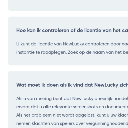
Hoe kan ik controleren of de licentie van het ca
U kunt de licentie van NewLucky controleren door n
instantie te raadplegen. Zoek op de naam van het be
Wat moet ik doen als ik vind dat NewLucky zich
Als u van mening bent dat NewLucky oneerlijk handel
ervoor dat u alle relevante screenshots en documente
Als het probleem niet wordt opgelost, kunt u uw klac
nemen klachten van spelers over vergunninghoudende