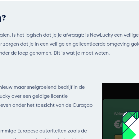
g?
aien, is het logisch dat je je afvraagt: is NewLucky een veili
oor zorgen dat je in een veilige en gelicentieerde omgeving g
der de loep genomen. Dit is wat je moet weten.
ieuw maar snelgroeiend bedrijf in de
cky over een geldige licentie
geven onder het toezicht van de Curaçao
ommige Europese autoriteiten zoals de