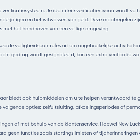
verificatiesysteem. Je identiteitsverificatieniveau wordt ve
minderjarigen en het witwassen van geld. Deze maatregelen zi
 is met het handhaven van een veilige omgeving.
rde veiligheidscontroles uit om ongebruikelijke activiteiten
dacht gedrag wordt gesignaleerd, kan een extra verificatie w
maar biedt ook hulpmiddelen om u te helpen verantwoord te g
de volgende opties: zelfuitsluiting, afkoelingsperiodes of per
ellingen of met behulp van de klantenservice. Hoewel New L
d geen functies zoals stortingslimieten of tijdherinneringen