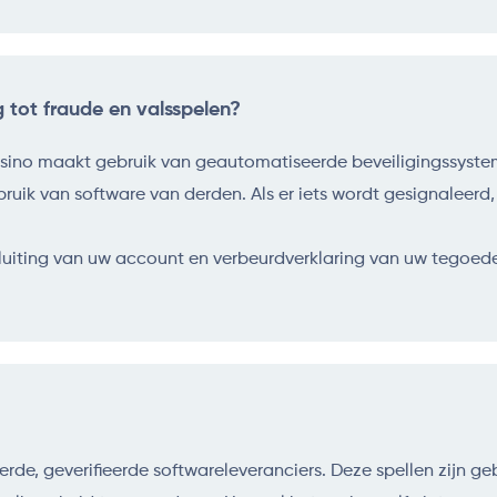
g tot fraude en valsspelen?
sino maakt gebruik van geautomatiseerde beveiligingssystem
ruik van software van derden. Als er iets wordt gesignaleer
luiting van uw account en verbeurdverklaring van uw tegoeden
eerde, geverifieerde softwareleveranciers. Deze spellen zij