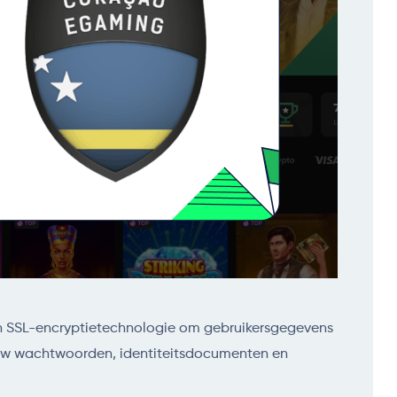
van SSL-encryptietechnologie om gebruikersgegevens
t uw wachtwoorden, identiteitsdocumenten en