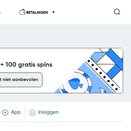
S
BETALINGEN
+ 100 gratis spins
 niet aanbevolen
App
Inloggen